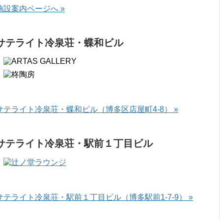
施設案内ページへ »
サテライト冷泉荘・蝶和ビル
サテライト冷泉荘・蝶和ビル（博多区店屋町4-8） »
サテライト冷泉荘・駅前１丁目ビル
サテライト冷泉荘・駅前１丁目ビル（博多駅前1-7-9） »