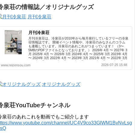
冷泉荘の情報誌／オリジナルグッズ
月刊冷泉荘
月刊冷泉荘
月刊冷泉荘は、冷泉荘が2010年から毎月発行しているフリーの冷泉
荘情報誌です。 開催イベント情報や、冷泉荘のみなさんのコラム
も連載しています。冷泉荘のあれこれがつまっています！ （3〜
5MBのPDFファイルとなっております。） 2026年 4月 〜 2027年 3
月 2025年 4月 〜 2026年 3月 2024年 4月 〜 2025年 3月 2023年 4月
〜 2024年 3月 2022年 4月 〜 2023年 3月 2021年 4月 〜 2022年 3月
2020年 4月 〜 2021年 3月 2019年 4月 〜 2020年 3月 2018年 4月 〜
2026-07-25 15:48
www.reizensou.com
2019年 3月 2017年 4月 〜 2018年 3月 2016年 4月 〜 2017年 3月
2015年 4月 〜 2016年 3月 2014年 4月 〜 2015年 3月 2013...
オリジナルグッズ
冷泉荘YouTubeチャンネル
冷泉荘のあれこれを動画でもご紹介します
ttps://www.youtube.com/channel/UC4V9co33GlWM1BvNvLsg
0sQ