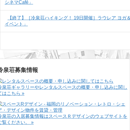
シネマCafé」
【終了】［冷泉荘ハイキング！ 19日開催］ラウレア ヨガ＆
イベント」
冷泉荘募集情報
冷泉荘ギャラリーやレンタルスペースの概要・申し込みに関し
てはこちら »
冷泉荘の入居募集情報はスペースＲデザインのウェブサイトを
ご覧ください。 »