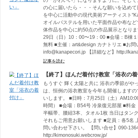
の「かわいい」になりますように。そして
の心に届いたら・・・そんな願いを込めて
を中心に活動中の現代美術アーティスト“K
オイルパステルを用いた平面作品や布など
体作品を中心に約50点の作品展示となります
29日（日）10：00〜19：00 ■会場：B
無料 ■主催：art&design カナトリエ ■お問
info@kanapecori.jp 【詳細など】http://kanap
記事を読む
【終了】ほんだ着付け教室「浴衣の着
もうすぐ 輝く太陽と共に 浴衣の季節がや
は、恒例の浴衣教室を今年も開催しますの
いします。 ■日時：7月25日（土）AM10:00〜1
時間） ■会場：B54号 冷泉復元部屋 ■料金：
半幅帯、腰紐3本、タオル1枚 当日はタン
それもご用意お願いします ■定員：各5名
問い合わせ下さい。 【問い合せ】090-1364-
http://kimonosuki.webcrow.jp/