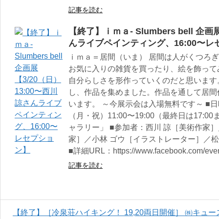
記事を読む
【終了】ｉｍａ- Slumbers bell 企
んライブペインティング、16:00〜
ｉｍａ＝居間（いま） 居間は人がくつろ
お気に入りの雑貨を買ったり、絵を飾って
自分らしさを形作っていくのだと思います
し、作品を集めました。作品を通して居間
います。 ～今展示会は入場無料です～ ■日
（月・祝）11:00〜19:00（最終日は17:
ャラリー」 ■参加者：西川 諒［美術作家
家］／小林 ゴウ［イラストレーター］／松
■詳細URL：https://www.facebook.com/even
記事を読む
【終了】［冷泉荘ハイキング！ 19,20両日開催］ ㈱キ