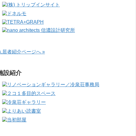
入居者紹介ページへ »
施設紹介