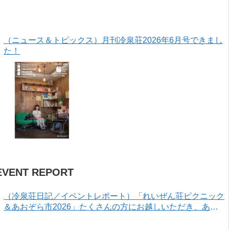
（ニュース＆トピックス）月刊冷泉荘2026年6月号できまし
た！
EVENT REPORT
（冷泉荘日記／イベントレポート）「れいぜん荘ピクニック
＆あおぞら市2026」たくさんの方にお越しいただき、あり
がとうございました！