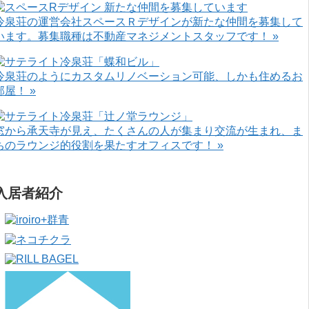
冷泉荘の運営会社スペースＲデザインが新たな仲間を募集して
います。募集職種は不動産マネジメントスタッフです！ »
冷泉荘のようにカスタムリノベーション可能、しかも住めるお
部屋！ »
窓から承天寺が見え、たくさんの人が集まり交流が生まれ、ま
ちのラウンジ的役割を果たすオフィスです！ »
入居者紹介