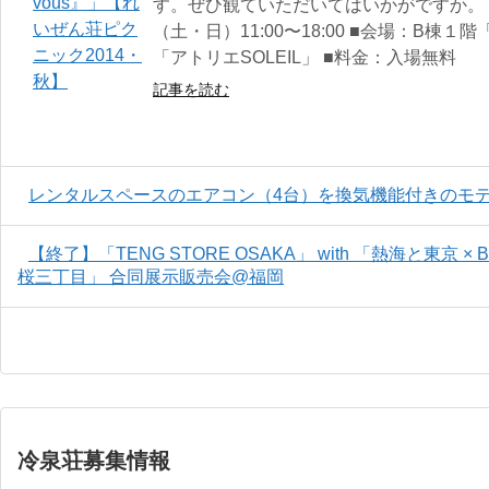
す。ぜひ観ていただいてはいかがですか。（有
（土・日）11:00〜18:00 ■会場：B棟
「アトリエSOLEIL」 ■料金：入場無料
記事を読む
レンタルスペースのエアコン（4台）を換気機能付きのモ
【終了】「TENG STORE OSAKA」 with 「熱海と東京 × BE
桜三丁目」 合同展示販売会@福岡
冷泉荘募集情報