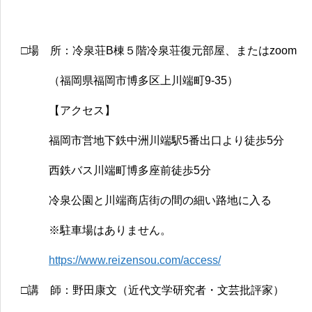
□場 所：冷泉荘B棟５階冷泉荘復元部屋、またはzoom
（福岡県福岡市博多区上川端町9-35）
【アクセス】
福岡市営地下鉄中洲川端駅5番出口より徒歩5分
西鉄バス川端町博多座前徒歩5分
冷泉公園と川端商店街の間の細い路地に入る
※駐車場はありません。
https://www.reizensou.com/access/
□講 師：野田康文（近代文学研究者・文芸批評家）