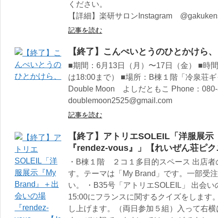
ください。
【詳細】楽研サロンInstagram @gakukens
記事を読む
【終了】こんぺいとうのひとかけら、
■期間：6月13日（月）〜17日（金） ■時間：O
は18:00まで） ■場所：B棟１階「冷泉荘
Double Moon よしだともこ Phone：080-3
doublemoon2525@gmail.com
記事を読む
【終了】アトリエSOLEIL「洋服展示『
『rendez-vous』」【れいぜん荘ピ
・B棟１階 ２コ１多目的スペース 出店
す。テーマは「My Brand」です。一部
い。 ・B35号「アトリエSOLEIL」 出会いの
15:00にフランスに関するクイズをします。全問正
し上げます。（両日参加５組）入って右横