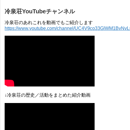
冷泉荘YouTubeチャンネル
冷泉荘のあれこれを動画でもご紹介します
https://www.youtube.com/channel/UC4V9co33GlWM1BvNv
↓冷泉荘の歴史／活動をまとめた紹介動画