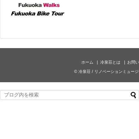
ホーム
冷泉荘とは
お問
©
冷泉荘 / リノベーションミュー