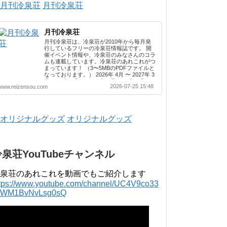
月刊冷泉荘
月刊冷泉荘
月刊冷泉荘は、冷泉荘が2010年から毎月発
行しているフリーの冷泉荘情報誌です。 開
催イベント情報や、冷泉荘のみなさんのコラ
ムも連載しています。冷泉荘のあれこれがつ
まっています！ （3〜5MBのPDFファイルと
なっております。） 2026年 4月 〜 2027年 3
月 2025年 4月 〜 2026年 3月 2024年 4月 〜
2026-07-25 15:48
www.reizensou.com
2025年 3月 2023年 4月 〜 2024年 3月 2022
年 4月 〜 2023年 3月 2021年 4月 〜 2022年
3月 2020年 4月 〜 2021年 3月 2019年 4月 〜
2020年 3月 2018年 4月 〜 2019年 3月 2017
年 4月 〜 2018年 3月 2016年 4月 〜 2017年
オリジナルグッズ
3月 2015年 4月 〜 2016年 3月 2014年 4月 〜
2015年 3月 2013...
冷泉荘YouTubeチャンネル
泉荘のあれこれを動画でもご紹介します
ttps://www.youtube.com/channel/UC4V9co33
lWM1BvNvLsg0sQ