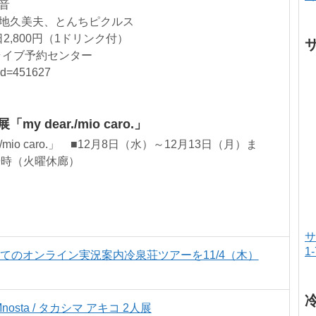
穂音
e、倉地久美夫、とんちピクルス
日2,800円（1ドリンク付）
ライブ予約センター
?id=451627
 dear./mio caro.」
/mio caro.」 ■12月8日（水）～12月13日（月）ま
9時（火曜休廊）
サ
1
じめてのオンライン実況案内冷泉荘ツアーを11/4（木）
sta / タカシマ アキコ 2人展