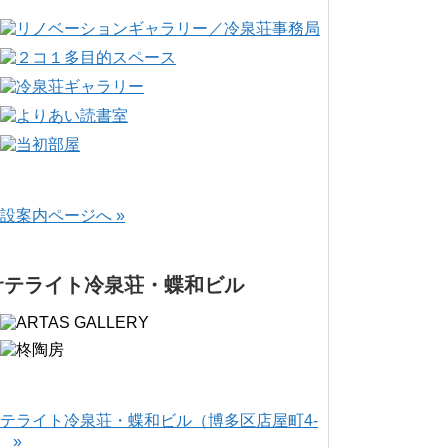
設案内ページへ »
サテライト冷泉荘・蝶和ビル
テライト冷泉荘・蝶和ビル（博多区店屋町4-
） »