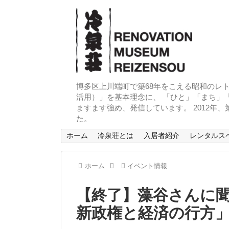
博多区上川端町で築68年をこえる昭和のレト
活用）」を基本理念に、 「ひと」「まち」「
ますます強め、発信しています。 2012年
た。
ホーム
冷泉荘とは
入居者紹介
レンタルス
ホーム
イベント情報
【終了】藻谷さんに
新政権と経済の行方