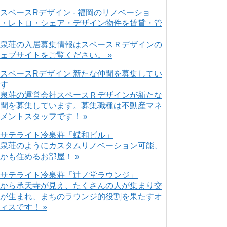
泉荘の入居募集情報はスペースＲデザインの
ェブサイトをご覧ください。 »
泉荘の運営会社スペースＲデザインが新たな
間を募集しています。募集職種は不動産マネ
メントスタッフです！ »
泉荘のようにカスタムリノベーション可能、
かも住めるお部屋！ »
から承天寺が見え、たくさんの人が集まり交
が生まれ、まちのラウンジ的役割を果たすオ
ィスです！ »