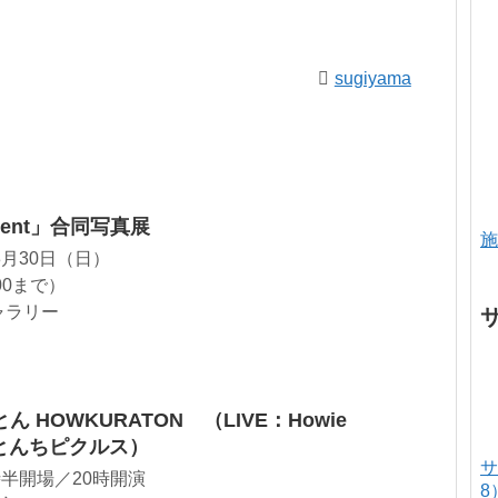
sugiyama
ment」合同写真展
施
3月30日（日）
:00まで）
ャラリー
HOWKURATON （LIVE：Howie
、とんちピクルス）
サ
時半開場／20時開演
8