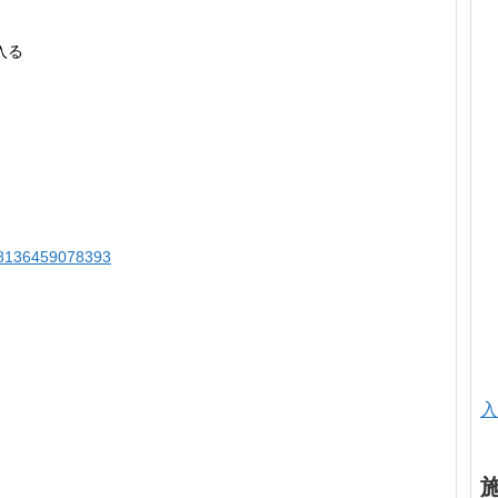
入る
78136459078393
入