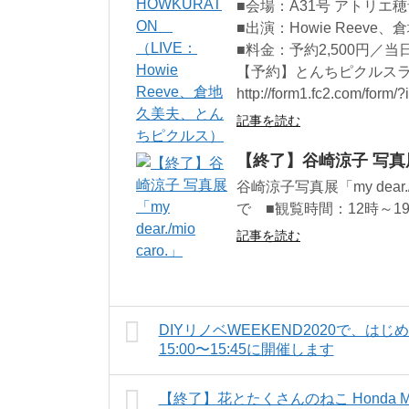
■会場：A31号 アトリエ
■出演：Howie Reev
■料金：予約2,500円／当
【予約】とんちピクルス
http://form1.fc2.com/form/
記事を読む
【終了】谷崎涼子 写真展「my
谷崎涼子写真展「my dear.
で ■観覧時間：12時～1
記事を読む
DIYリノベWEEKEND2020で、は
15:00〜15:45に開催します
【終了】花とたくさんのねこ Honda Mno