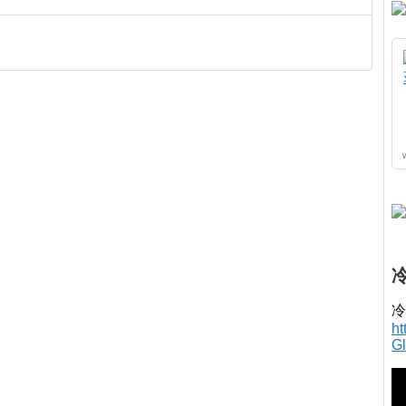
冷
h
G