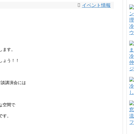
イベント情報
冷
ウ
します。
冷
しょう！！
仲
ジ
対談講演会には
冷
し
な空間で
窓
です。
流
フ