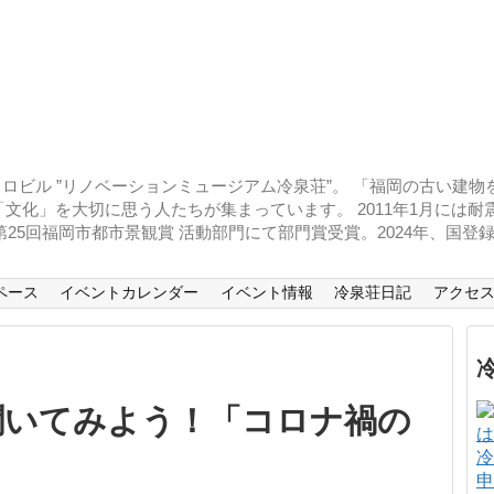
ロビル ”リノベーションミュージアム冷泉荘”。 「福岡の古い建
文化」を大切に思う人たちが集まっています。 2011年1月には
、第25回福岡市都市景観賞 活動部門にて部門賞受賞。2024年、国
ペース
イベントカレンダー
イベント情報
冷泉荘日記
アクセ
聞いてみよう！「コロナ禍の
」
冷
申