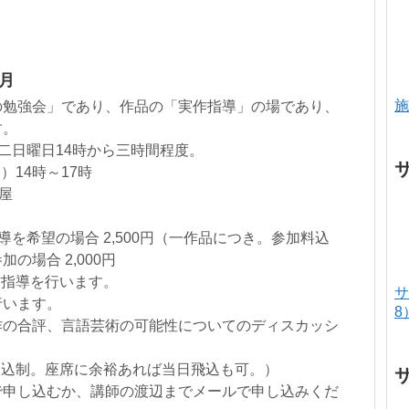
2月
施
の勉強会」であり、作品の「実作指導」の場であり、
す。
二日曜日14時から三時間程度。
）14時～17時
部屋
を希望の場合 2,500円（一作品につき。参加料込
の場合 2,000円
作指導を行います。
サ
行います。
8
作の合評、言語芸術の可能性についてのディスカッシ
申込制。座席に余裕あれば当日飛込も可。）
で申し込むか、講師の渡辺までメールで申し込みくだ