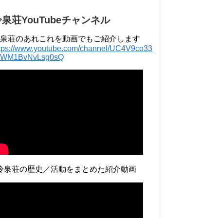
冷泉荘YouTubeチャンネル
泉荘のあれこれを動画でもご紹介します
ttps://www.youtube.com/channel/UC4V9co33
lWM1BvNvLsg0sQ
冷泉荘の歴史／活動をまとめた紹介動画