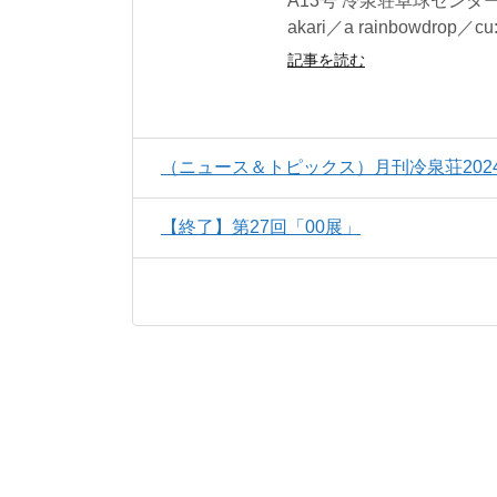
A13号 冷泉荘卓球センタ
akari／a rainbowdrop／cu
記事を読む
（ニュース＆トピックス）月刊冷泉荘202
【終了】第27回「00展」