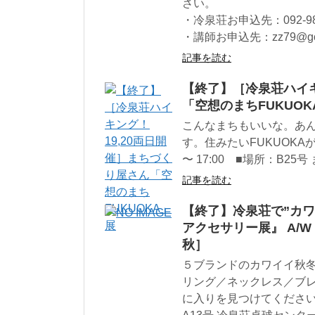
さい。
・冷泉荘お申込先：092-985-4
・講師お申込先：zz79@goo
記事を読む
【終了】［冷泉荘ハイキ
「空想のまちFUKUOK
こんなまちもいいな。あん
す。住みたいFUKUOKAが
〜 17:00 ■場所：B2
記事を読む
【終了】冷泉荘で”カワイ
アクセサリー展』 A/W 
秋］
５ブランドのカワイイ秋
リング／ネックレス／ブ
に入りを見つけてください！