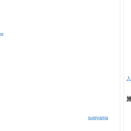
me
入
sugiyama