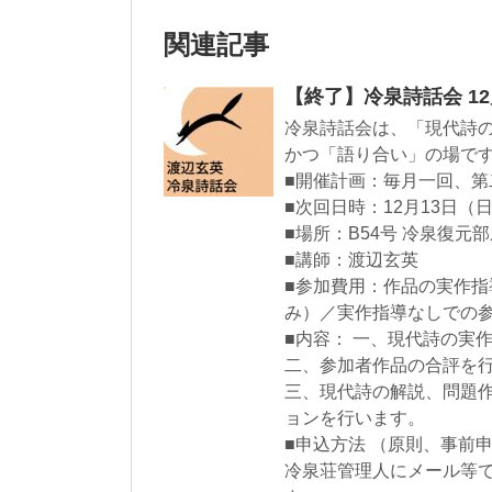
関連記事
【終了】冷泉詩話会 1
冷泉詩話会は、「現代詩
かつ「語り合い」の場で
■開催計画：毎月一回、第
■次回日時：12月13日（日
■場所：B54号 冷泉復元
■講師：渡辺玄英
■参加費用：作品の実作指導
み）／実作指導なしでの参加
■内容： 一、現代詩の実
二、参加者作品の合評を
三、現代詩の解説、問題
ョンを行います。
■申込方法 （原則、事前
冷泉荘管理人にメール等