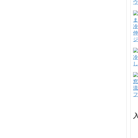
ウ
冷
仲
ジ
冷
し
窓
流
フ