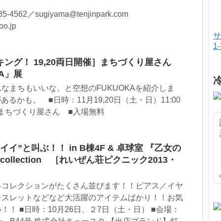
562／sugiyama@tenjinpark.com
.jp
サ
1
ング！ 19,20両日開催］まちづくり屋さん
A」展
なまちもいいな。と空想のFUKUOKAを紹介しま
あるかも。 ■日時：11月19,20日（土・日）11:00
5号 まちづくり屋さん ■入場無料
イ”と叫ぶ！！ in B棟4F & 卓球室 『乙女の
collection ［れいぜん荘ピクニック2013・
冬コレクションがたくさん並びます！！ピアス／イヤ
レスレットなどなど大活躍のアイテムばかり！！お気
！ ■日時：10月26日、２7日（土・日） ■会場：