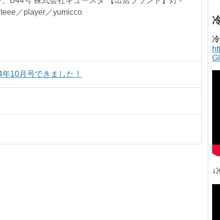
ー、B44号 株式会社キュースタ 【出店ブランド】灯 -
:teee／player／yumicco
冷
h
G
4年10月号できました！
↓