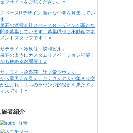
ェブサイトをご覧ください。 »
泉荘の運営会社スペースＲデザインが新たな
間を募集しています。募集職種は不動産マネ
メントスタッフです！ »
泉荘のようにカスタムリノベーション可能、
かも住めるお部屋！ »
から承天寺が見え、たくさんの人が集まり交
が生まれ、まちのラウンジ的役割を果たすオ
ィスです！ »
入居者紹介