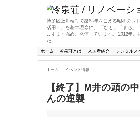
博多区上川端町で築68年をこえる昭和のレト
活用）」を基本理念に、 「ひと」「まち」「
ますます強め、発信しています。 2012年
た。
ホーム
冷泉荘とは
入居者紹介
レンタルス
ホーム
イベント情報
【終了】M井の頭の
んの逆襲