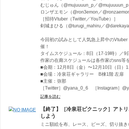
むじゅん（@mujuuuun_p／@mujuuuun_
ロンザエモン（@ron3emon／@ronzaemo
［招待Vtuber（Twitter／YouTube）］
剣城まひる（@turugi_mahiru／@darekayash
今回初の試みとして人気急上昇中のVtub
催！
タイムスケジュール：8日（17-19時）／9日&1
作家の在廊スケジュールは各作家のsns等
■会期：12月8日（金）〜12月10日（日）11:
■会場：冷泉荘ギャラリー B棟1階 左扉
■主催：弥那
［Twitter］@yana_0_6 ［Instagram］@
記事を読む
【終了】［冷泉荘ピクニック］アトリ
しよう
ミニ額絵を布、レース、ビーズ、切り抜き