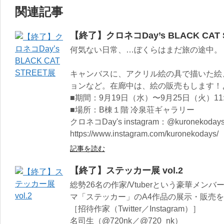
関連記事
【終了】クロネコDay’s BLACK CAT 
何気ない日常、…ぼくらはまだ旅の途中。
キャンバスに、アクリル絵の具で描いた絵
ョンなど。在廊中は、絵の販売もします！よろ
■期間：9月19日（水）〜9月25日（火）11:0
■場所：B棟１階 冷泉荘ギャラリー
クロネコDay's instagram：@kuronekoday
https://www.instagram.com/kuronekodays/
記事を読む
【終了】ステッカー展 vol.2
総勢26名の作家/Vtuberという豪華メ
マ「ステッカー」のA4作品の展示・販売
［招待作家（Twitter／Instagram）］
名司生（@720nk／@720_nk）