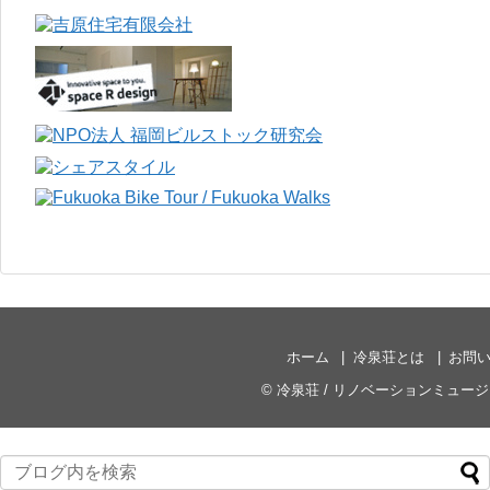
ホーム
冷泉荘とは
お問
©
冷泉荘 / リノベーションミュー