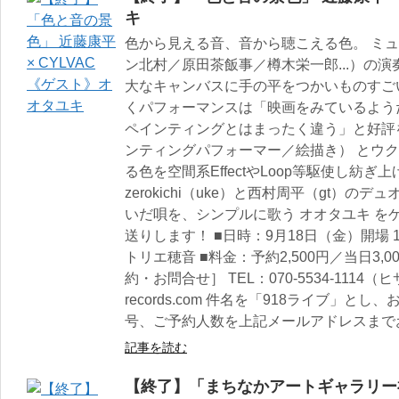
キ
色から見える音、音から聴こえる色。 ミ
ン北村／原田茶飯事／樽木栄一郎...）の
大なキャンバスに手の平をつかいものすご
くパフォーマンスは「映画をみているよう
ペインティングとはまったく違う」と好評
ンティングパフォーマー／絵描き） とウ
る色を空間系EffectやLoop等駆使し紡
zerokichi（uke）と西村周平（gt）のデ
いだ唄を、シンプルに歌う オオタユキ を
送りします！ ■日時：9月18日（金）開場 19:
トリエ穂音 ■料金：予約2,500円／当日3,
約・お問合せ］ TEL：070-5534-1114（ヒサ） 
records.com 件名を「918ライブ」
号、ご予約人数を上記メールアドレスまで
記事を読む
【終了】「まちなかアートギャラリー福