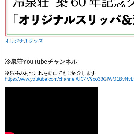
オリジナルグッズ
冷泉荘YouTubeチャンネル
冷泉荘のあれこれを動画でもご紹介します
https://www.youtube.com/channel/UC4V9co33GlWM1BvNv