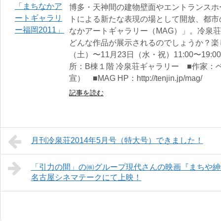
博多・天神間の建物壁面やエントランスホ
トによる新たな表現の場として開放、都市
なかアートギャラリー（MAG）」。冷泉
どんな作品が展示されるのでしょうか？楽し
（土）〜11月23日（水・祝）11:00〜19
所：B棟１階 冷泉荘ギャラリー ■作家：
宣） ■MAG HP：http://tenjin.jp/mag/
記事を読む
月刊冷泉荘2014年5月号（特大号）できました！
「引力の間」の㈱グループ現代さんの映画『まちや紳士録
名古屋シネマテークにて上映！