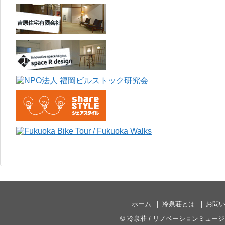
ホーム
冷泉荘とは
お問
©
冷泉荘 / リノベーションミュー