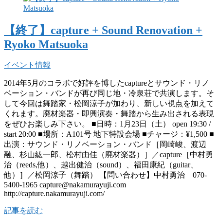
【終了】capture + Sound Renovation +
Ryoko Matsuoka
イベント情報
2014年5月のコラボで好評を博したcaptureとサウンド・リノ
ベーション・バンドが再び同じ地・冷泉荘で共演します。そ
して今回は舞踏家・松岡涼子が加わり、新しい視点を加えて
くれます。廃材楽器・即興演奏・舞踏から生み出される表現
をぜひお楽しみ下さい。 ■日時：1月23日（土） open 19:30 /
start 20:00 ■場所：A101号 地下特設会場 ■チャージ：¥1,500 ■
出演：サウンド・リノベーション・バンド［岡崎峻、渡辺
融、杉山紘一郎、松村由佳（廃材楽器）］／capture［中村勇
治（reeds,他）、越出健治（sound）、福田康紀（guitar、
他）］／松岡涼子（舞踏） 【問い合わせ】中村勇治 070-
5400-1965 capture@nakamurayuji.com
http://capture.nakamurayuji.com/
記事を読む