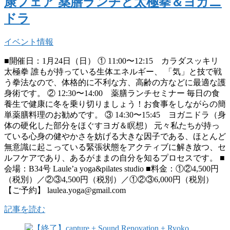
康フェア 薬膳ランチと太極拳＆ヨガニ
ドラ
イベント情報
■開催日：1月24日（日） ① 11:00〜12:15 カラダスッキリ
太極拳 誰もが持っている生体エネルギー、 「気」と技で戦
う拳法なので、体格的に不利な方、高齢の方などに最適な護
身術です。 ② 12:30〜14:00 薬膳ランチセミナー 毎日の食
養生で健康に冬を乗り切りましょう！お食事をしながらの簡
単薬膳料理のお勧めです。 ③ 14:30〜15:45 ヨガニドラ（身
体の硬化した部分をほぐすヨガ＆瞑想） 元々私たちが持っ
ている心身の健やかさを妨げる大きな因子である、ほとんど
無意識に起こっている緊張状態をアクティブに解き放つ、セ
ルフケアであり、あるがままの自分を知るプロセスです。 ■
会場：B34号 Laule’a yoga&pilates studio ■料金：①②4,500円
（税別）／②③4,500円（税別）／①②③6,000円（税別）
【ご予約】 laulea.yoga@gmail.com
記事を読む