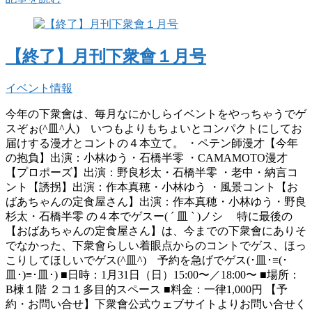
【終了】月刊下衆會１月号
イベント情報
今年の下衆會は、毎月なにかしらイベントをやっちゃうでゲ
スぞぉ(^皿^人) いつもよりもちょいとコンパクトにしてお
届けする漫才とコントの４本立て。 ・ペテン師漫才【今年
の抱負】出演：小林ゆう・石橋半零 ・CAMAMOTO漫才
【プロポーズ】出演：野良杉太・石橋半零 ・老中・納言コ
ント【誘拐】出演：作本真穂・小林ゆう ・風景コント【お
ばあちゃんの定食屋さん】出演：作本真穂・小林ゆう・野良
杉太・石橋半零 の４本でゲスー( ´ 皿 ` )ノシ 特に最後の
【おばあちゃんの定食屋さん】は、今までの下衆會にありそ
でなかった、下衆會らしい着眼点からのコントでゲス、ほっ
こりしてほしいでゲス(^皿^) 予約を急げでゲス(･皿･≡(･
皿･)≡･皿･) ■日時：1月31日（日）15:00〜／18:00〜 ■場所：
B棟１階 ２コ１多目的スペース ■料金：一律1,000円 【予
約・お問い合せ】下衆會公式ウェブサイトよりお問い合せく