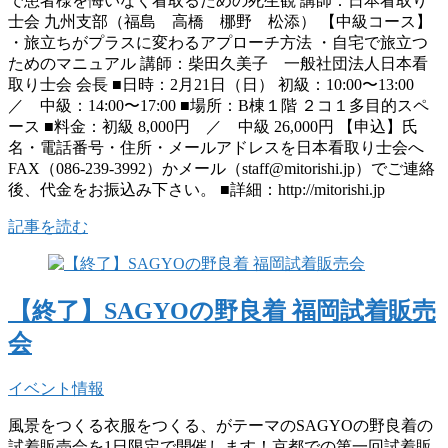
で患者様を悔いなく看取るための死生観 講師：日本看取り
士会 九州支部（福島 高橋 梛野 松添） 【中級コース】
・旅立ちがプラスに変わるアプローチ方法 ・自宅で旅立つ
ためのマニュアル 講師：柴田久美子 一般社団法人日本看
取り士会 会長 ■日時：2月21日（日） 初級：10:00〜13:00
／ 中級：14:00〜17:00 ■場所：B棟１階 ２コ１多目的スペ
ース ■料金：初級 8,000円 ／ 中級 26,000円 【申込】氏
名・電話番号・住所・メールアドレスを日本看取り士会へ
FAX（086-239-3992）かメール（staff@mitorishi.jp）でご連絡
後、代金をお振込み下さい。 ■詳細：http://mitorishi.jp
記事を読む
【終了】SAGYOの野良着 福岡試着販売
会
イベント情報
風景をつくる衣服をつくる、がテーマのSAGYOの野良着の
試着販売会を1日限定で開催します！京都での第一回試着販