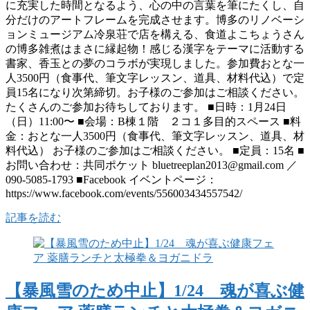
に充実した時間となるよう、心の中の言葉を筆にたくし、自
分だけのアートフレームを完成させます。博多のリノベーシ
ョンミュージアム冷泉荘で店を構える、食道よこちょうさん
の博多雑煮はまさに縁起物！感じる漢字をテーマに活動する
書家、香玉との夢のコラボが実現しました。参加費おとな一
人3500円（食事代、筆文字レッスン、道具、材料代込）で定
員15名になり次第締切。お子様のご参加はご相談ください。
たくさんのご参加お待ちしております。 ■日時：1月24日
（日）11:00〜 ■会場：B棟１階 ２コ１多目的スペース ■料
金：おとな一人3500円（食事代、筆文字レッスン、道具、材
料代込） お子様のご参加はご相談ください。 ■定員：15名 ■
お問い合わせ：共同ポケット bluetreeplan2013@gmail.com ／
090-5085-1793 ■Facebook イベントページ：
https://www.facebook.com/events/556003434557542/
記事を読む
【暴風雪のため中止】1/24 魂が喜ぶ健