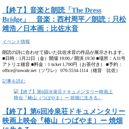
【終了】音楽と朗読「The Dress
Bridge」 音楽：西村周平／朗読：只松
靖浩／日本画：比佐水音
イベント情報
朗読の詩に合わせて描いた比佐水音の作品が展示されます。
■日時：1月22日（金）開場 19:00／開演 19:30 ■場所：A31号
アトリエ穂音 ■料金：1 ticket 1,700円（お茶付き） ■予約：
office@sowale.net（ソワレ） 070-5534-1114（穂音 比佐）
記事を読む
【終了】第6回冷泉荘ドキュメンタリー
映画上映会『椿山（つばやま）ー 焼畑