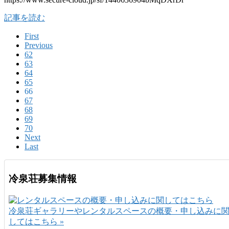
記事を読む
First
Previous
62
63
64
65
66
67
68
69
70
Next
Last
冷泉荘募集情報
冷泉荘ギャラリーやレンタルスペースの概要・申し込みに
してはこちら »