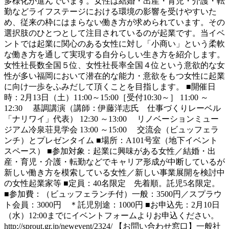
多様化が進んでいます。女性は結婚・出産・育児・介護・転
勤などライフステージにおける環境の影響を受けやすいた
め、従来の枠にはまらない働き方が求められています。その
選択肢のひとつとして注目されているのが起業です。当イベ
ントでは起業に関心のある女性に対し「小商い」という柔軟
な働き方を通して実現する自分らしい生き方を紹介します。
女性社長数全国５位、女性社長率全国４位という意欲的な女
性が多い福岡において潜在的な能力・意欲をもつ女性に起業
に向け一歩をふみだして頂くことを目指します。 ■開催日
時：2月13日（土）11:00～15:00［受付10:30～］ 11:00 ～
12:30 基調講演（講師：伊藤洋志氏 仕事づくりレーベル
「ナリワイ」代表） 12:30 ～13:00 リノベーションミュー
ジアム冷泉荘見学会 13:00 ～15:00 交流会（ビュッフェラ
ンチ）とプレゼンタイム ■場所：A101号室（地下イベント
スペース） ■参加対象：起業に興味がある女性／結婚・出
産・育児・介護・転勤などでキャリア形成が中断しているが
新しい働き方を模索している女性／新しい事業展開を検討中
の女性起業家等 ■定員：40名限定 先着順。託児5名限定。
■参加費：（ビュッフェランチ付）一般：3500円／スプラウ
ト会員：3000円 ＊託児別途：1000円 ■お申込先：2月10日
（水）12:00までにイベントフォームよりお申込ください。
http://sprout.gr.jp/newevent/2324/ 【お問い合わせ窓口】一般社