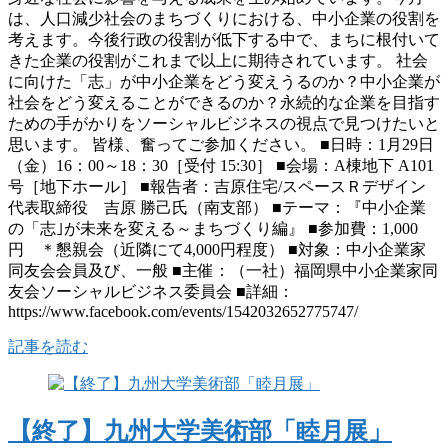
は、人口減少社会のまちづくりにおける、中小企業の役割を
考えます。 今後行政の役割が低下する中で、まちに根付いて
きた企業の役割がこれまで以上に期待されています。 社会
に向けた「志」が中小企業をどう変えうるのか？中小企業が
社会をどう変えることができるのか？永続的な企業を目指す
ための手がかりをソーシャルビジネスの視点で見つけたいと
思います。 皆様、奮ってご参加ください。 ■日時：1月29日
（金）16：00～18：30［受付 15:30］ ■会場：A棟地下 A101
号［地下ホール］ ■報告者：吉原住宅/スペースＲデザイン
代表取締役 吉原 勝己氏（南支部） ■テーマ：『中小企業
の「志｣が未来を変える～まちづくり編』 ■参加費：1,000
円 ＊懇親会（近隣にて4,000円程度） ■対象：中小企業家
同友会会員及び、一般 ■主催：（一社）福岡県中小企業家同
友会ソーシャルビジネス委員会 ■詳細：
https://www.facebook.com/events/1542032652775747/
記事を読む
【終了】九州大学美術部「睦月展」