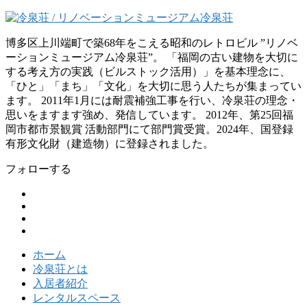
博多区上川端町で築68年をこえる昭和のレトロビル ”リノベ
ーションミュージアム冷泉荘”。 「福岡の古い建物を大切に
する考え方の実践（ビルストック活用）」を基本理念に、
「ひと」「まち」「文化」を大切に思う人たちが集まってい
ます。 2011年1月には耐震補強工事を行い、冷泉荘の理念・
思いをますます強め、発信しています。 2012年、第25回福
岡市都市景観賞 活動部門にて部門賞受賞。2024年、国登録
有形文化財（建造物）に登録されました。
フォローする
ホーム
冷泉荘とは
入居者紹介
レンタルスペース