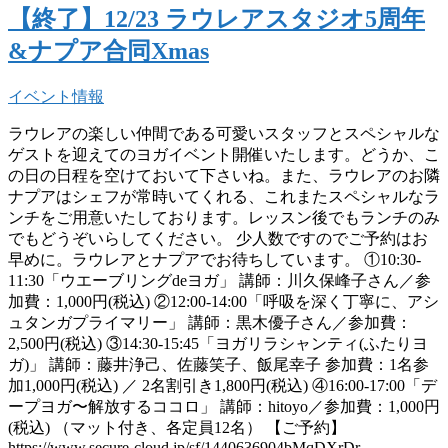
【終了】12/23 ラウレアスタジオ5周年
&ナプア合同Xmas
イベント情報
ラウレアの楽しい仲間である可愛いスタッフとスペシャルな
ゲストを迎えてのヨガイベント開催いたします。どうか、こ
の日の日程を空けておいて下さいね。また、ラウレアのお隣
ナプアはシェフが常時いてくれる、これまたスペシャルなラ
ンチをご用意いたしております。レッスン後でもランチのみ
でもどうぞいらしてください。 少人数ですのでご予約はお
早めに。ラウレアとナプアでお待ちしています。 ①10:30-
11:30「ウエーブリングdeヨガ」 講師：川久保峰子さん／参
加費：1,000円(税込) ②12:00-14:00「呼吸を深く丁寧に、アシ
ュタンガプライマリー」 講師：黒木優子さん／参加費：
2,500円(税込) ③14:30-15:45「ヨガリラシャンティ(ふたりヨ
ガ)」 講師：藤井浄己、佐藤笑子、飯尾幸子 参加費：1名参
加1,000円(税込) ／ 2名割引き1,800円(税込) ④16:00-17:00「デ
ープヨガ〜解放するココロ」 講師：hitoyo／参加費：1,000円
(税込) （マット付き、各定員12名） 【ご予約】
https://www.secure-cloud.jp/sf/1440636904bMqDXrDr