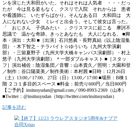
ンを演じた大和田がいた。それはそれは人気者 ・・・だっ
たが 今は見る姿もなく、クスリで入院 それからは 患者
や看護師に いたずらばかり。そんなある日 大和田は 大
人になれない少女 ミレイと出会う。そして彼女は言った。
「 おじさん 子供みたい 」クリスマスに起こる 摩訶不
思議で 温かな奇跡。きっとあなたも 大人になれる。 ■脚
本・演出：大和 ■［出演］石川悠眞・長野真結（以上陰湿集
団）・木下智之・テラバイト☆ゆういち（九州大学演劇
部）・三留夏野子（九州大学大橋キャンパス演劇部）・村上
悠子（九州大学演劇部） ＊一部ダブルキャスト ■［スタッ
フ］演出補佐：陰湿集団／音響：山本貴久／照明：大園和登
／制作：谷口陽菜美／制作美術：本村茜 ■日時：12月26日
（土）13:00／17:00、27日（日）13:00／17:00 ■場所：B棟１
階 ２コ１多目的スペース ■料金：前売り600円／当日800円
【ご予約】insitusyudan@gmail.com／090-8993-2369（山本）
■Twitter：@insitusyudan（http://twitter.com/insitusyudan）
記事を読む