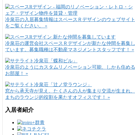
冷泉荘の入居募集情報はスペースＲデザインのウェブサイ
をご覧ください。 »
冷泉荘の運営会社スペースＲデザインが新たな仲間を募集
ています。募集職種は不動産マネジメントスタッフです！ »
冷泉荘のようにカスタムリノベーション可能、しかも住め
お部屋！ »
窓から承天寺が見え、たくさんの人が集まり交流が生まれ
まちのラウンジ的役割を果たすオフィスです！ »
入居者紹介