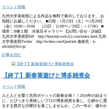
イベント情報
九州大学美術部による作品を無料で展示しております。 お
気軽にお越しください。 ■日程：1月23日（土）〜1月29日
（金）10:00～19:00 （23日：12:00〜／29日：～17:00） ■
場所：B棟１階 冷泉荘ギャラリー 【お問い合せ・詳細】
九州大学美術部HP http://9artclub.web.fc2.com/index.html 九州
大学美術部Twitter http://twitter.com/Qartclub 連絡先：k-
artclub@live.jp
記事を読む
【終了】新春筆遊びと博多雑煮会
イベント情報
人と人とを繋ぐ共同ポケットの新春企画！！2016年の始まり
に、とびっきり美味しいプロの博多雑煮を食し、心静かに墨
をする贅沢な日曜日を過ごしませんか。この一年が、健やか