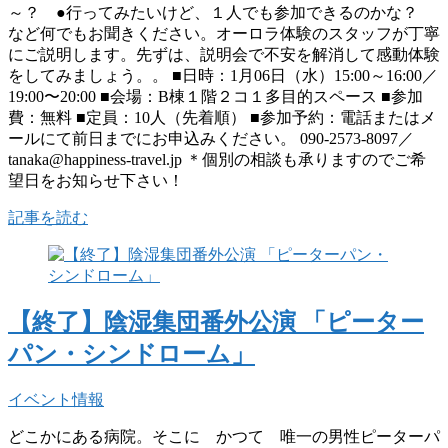
～？ ●行ってみたいけど、１人でも参加できるのかな？
など何でもお聞きください。オーロラ体験のスタッフが丁寧
にご説明します。先ずは、説明会で不安を解消して感動体験
をしてみましょう。。 ■日時：1月06日（水）15:00～16:00／
19:00〜20:00 ■会場：B棟１階２コ１多目的スペース ■参加
費：無料 ■定員：10人（先着順） ■参加予約：電話またはメ
ールにて前日までにお申込みください。 090-2573-8097／
tanaka@happiness-travel.jp ＊個別の相談も承りますのでご希
望日をお知らせ下さい！
記事を読む
【終了】陰湿集団番外公演 「ピーター
パン・シンドローム」
イベント情報
どこかにある病院。そこに かつて 唯一の男性ピーターパ