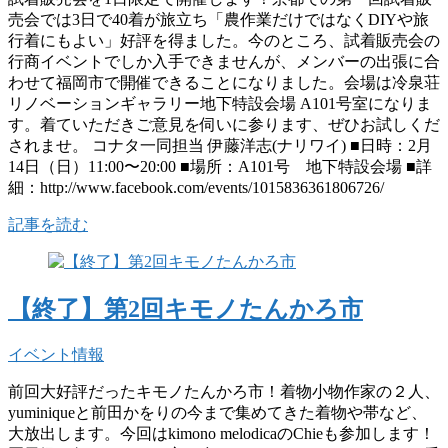
売会では3日で40着が旅立ち「農作業だけではなくDIYや旅
行着にもよい」好評を得ました。今のところ、試着販売会の
行商イベントでしか入手できませんが、メンバーの出張に合
わせて福岡市で開催できることになりました。会場は冷泉荘
リノベーションギャラリー地下特設会場 A101号室になりま
す。着ていただきご意見を伺いに参ります、ぜひお試しくだ
されませ。 コナタ一同担当 伊藤洋志(ナリワイ) ■日時：2月
14日（日）11:00〜20:00 ■場所：A101号 地下特設会場 ■詳
細：http://www.facebook.com/events/1015836361806726/
記事を読む
【終了】第2回キモノたんかろ市
イベント情報
前回大好評だったキモノたんかろ市！着物小物作家の２人、
yuminiqueと前田かをりの今まで集めてきた着物や帯など、
大放出します。今回はkimono melodicaのChieも参加します！