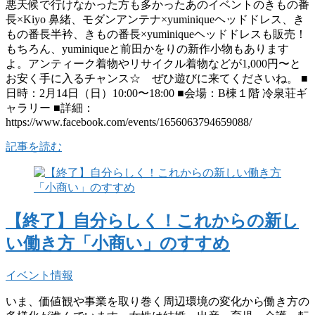
悪天候で行けなかった方も多かったあのイベントのきもの番
長×Kiyo 鼻緒、モダンアンテナ×yuminiqueヘッドドレス、き
もの番長半衿、きもの番長×yuminiqueヘッドドレスも販売！
もちろん、yuminiqueと前田かをりの新作小物もあります
よ。アンティーク着物やリサイクル着物などが1,000円〜と
お安く手に入るチャンス☆ ぜひ遊びに来てくださいね。 ■
日時：2月14日（日）10:00〜18:00 ■会場：B棟１階 冷泉荘ギ
ャラリー ■詳細：
https://www.facebook.com/events/1656063794659088/
記事を読む
【終了】自分らしく！これからの新し
い働き方「小商い」のすすめ
イベント情報
いま、価値観や事業を取り巻く周辺環境の変化から働き方の