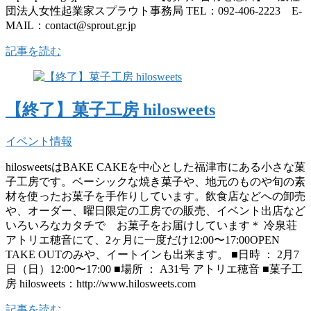
団法人女性起業家スプラウト事務局 TEL：092-406-2223 E-
MAIL：contact@sprout.gr.jp
記事を読む
【終了】菓子工房 hilosweets
イベント情報
hilosweetsはBAKE CAKEを中心とした福津市にある小さな菓
子工房です。ベーシックな焼き菓子や、地元のものや旬の素
材を使ったお菓子を手作りしています。飲食店などへの卸売
や、オーダー、曜日限定の工房での販売、イベント出店など
いろいろなカタチで お菓子をお届けしています＊ 冷泉荘
アトリエ穂音にて、2ヶ月に一度だけ12:00〜17:00OPEN
TAKE OUTのみや、イートインも出来ます。 ■日時 ： 2月7
日（日）12:00〜17:00 ■場所 ： A31号 アトリエ穂音 ■菓子工
房 hilosweets：http://www.hilosweets.com
記事を読む