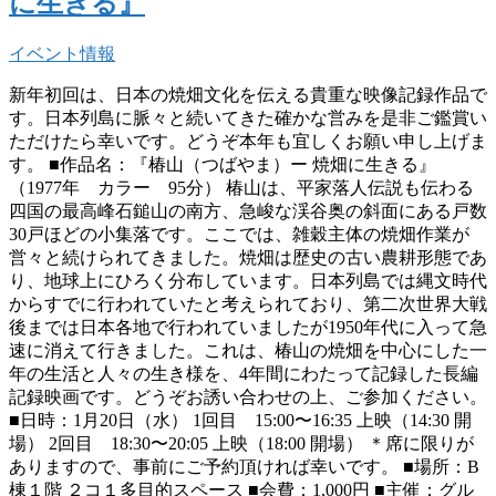
に生きる』
イベント情報
新年初回は、日本の焼畑文化を伝える貴重な映像記録作品で
す。日本列島に脈々と続いてきた確かな営みを是非ご鑑賞い
ただけたら幸いです。どうぞ本年も宜しくお願い申し上げま
す。 ■作品名：『椿山（つばやま）ー 焼畑に生きる』
（1977年 カラー 95分） 椿山は、平家落人伝説も伝わる
四国の最高峰石鎚山の南方、急峻な渓谷奥の斜面にある戸数
30戸ほどの小集落です。ここでは、雑穀主体の焼畑作業が
営々と続けられてきました。焼畑は歴史の古い農耕形態であ
り、地球上にひろく分布しています。日本列島では縄文時代
からすでに行われていたと考えられており、第二次世界大戦
後までは日本各地で行われていましたが1950年代に入って急
速に消えて行きました。これは、椿山の焼畑を中心にした一
年の生活と人々の生き様を、4年間にわたって記録した長編
記録映画です。どうぞお誘い合わせの上、ご参加ください。
■日時：1月20日（水） 1回目 15:00〜16:35 上映（14:30 開
場） 2回目 18:30〜20:05 上映（18:00 開場） ＊席に限りが
ありますので、事前にご予約頂ければ幸いです。 ■場所：B
棟１階 ２コ１多目的スペース ■会費：1,000円 ■主催：グル