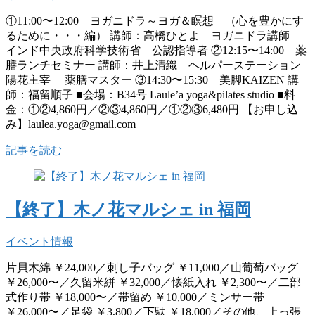
①11:00〜12:00 ヨガニドラ～ヨガ＆瞑想 （心を豊かにす
るために・・・編） 講師：高橋ひとよ ヨガニドラ講師
インド中央政府科学技術省 公認指導者 ②12:15〜14:00 薬
膳ランチセミナー 講師：井上清織 ヘルパーステーション
陽花主宰 薬膳マスター ③14:30〜15:30 美脚KAIZEN 講
師：福留順子 ■会場：B34号 Laule’a yoga&pilates studio ■料
金：①②4,860円／②③4,860円／①②③6,480円 【お申し込
み】laulea.yoga@gmail.com
記事を読む
【終了】木ノ花マルシェ in 福岡
イベント情報
片貝木綿 ￥24,000／刺し子バッグ ￥11,000／山葡萄バッグ
￥26,000〜／久留米絣 ￥32,000／懐紙入れ ￥2,300〜／二部
式作り帯 ￥18,000〜／帯留め ￥10,000／ミンサー帯
￥26,000〜／足袋 ￥3,800／下駄 ￥18,000／その他、上っ張