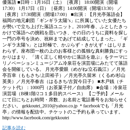
優落語 ■日時：1月16日（土）［夜席］ 18:00開演（開場
17:30） 1月17日（日）［昼席］14:00開演（開場13:30） ／
［夜席］17:30開演（開場17:00） ■出演：【月光亭落語会】
福岡の地元劇団「ギンギラ太陽’s」に所属していた女優たち
が勢いで立ち上げた落語ユニット。2010年春、ふとしたきっ
かけで落語への挑戦を思いつき、その日のうちに資料を探し
一門の亭号を決め、祝杯まであげて結成してしまった。「ギ
ンギラ太陽’s」とは対極で、かぶらず・きがえず・はしりま
わらず。座布団一枚の上のお客様との孤独な真剣勝負にすっ
かりはまり、「清く正しく軽やかに落語を遊ぶ」をテーマに
リノベーションミュージアム冷泉荘を演芸場にみたてて落語
会を開催している。 月光亭愛眼（めがね/立石義江）／月光
亭百幸（ももさち/上田裕子）／月光亭久留米（くるめ/杉山
英美）／月光亭春吉（はるきち/古賀今日子） ■木戸銭（チ
ケット代）：1000円（お茶菓子付／自由席） ■会場：冷泉荘
演芸場（B棟1階/2コ１多目的スペース） 【ご予約】メール
にて日にちとお時間・席数、お名前と電話番号をお知らせく
ださい。 gekkoutei_2010@yahoo.co.jp ＊facebookでも「月光
亭」の情報を配信中。チケットのご予約も承っています。
http://www.facebook.com/gekkoutei
記事を読む