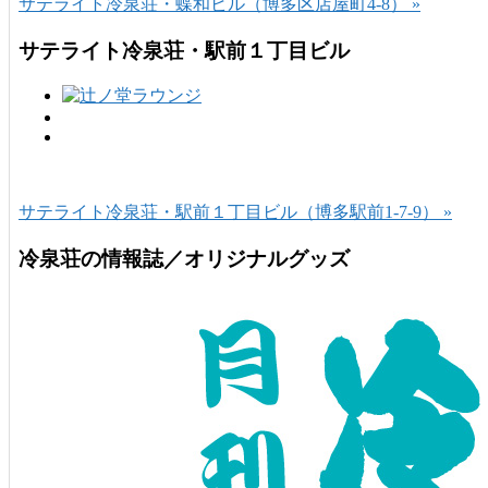
サテライト冷泉荘・蝶和ビル（博多区店屋町4-8） »
サテライト冷泉荘・駅前１丁目ビル
サテライト冷泉荘・駅前１丁目ビル（博多駅前1-7-9） »
冷泉荘の情報誌／オリジナルグッズ