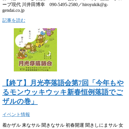
ープ現代 川井田博幸 090-5495-2580／hiroyukik@g-
gendai.co.jp
記事を読む
【終了】月光亭落語会第7回「今年もや
るモンウッキウッキ新春恒例落語でご
ザルの巻」
イベント情報
着かザル 来なサル 聞きなサル 初春開運 聞きしにまサル 女