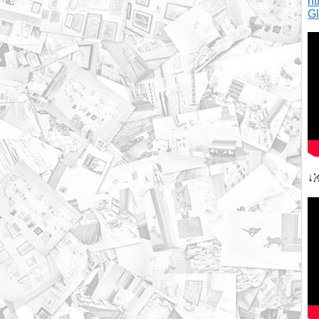
h
G
↓