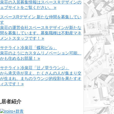
泉荘の入居募集情報はスペースＲデザインの
ェブサイトをご覧ください。 »
泉荘の運営会社スペースＲデザインが新たな
間を募集しています。募集職種は不動産マネ
メントスタッフです！ »
泉荘のようにカスタムリノベーション可能、
かも住めるお部屋！ »
から承天寺が見え、たくさんの人が集まり交
が生まれ、まちのラウンジ的役割を果たすオ
ィスです！ »
入居者紹介