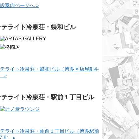
設案内ページへ »
サテライト冷泉荘・蝶和ビル
テライト冷泉荘・蝶和ビル（博多区店屋町4-
） »
サテライト冷泉荘・駅前１丁目ビル
テライト冷泉荘・駅前１丁目ビル（博多駅前
-7-9） »