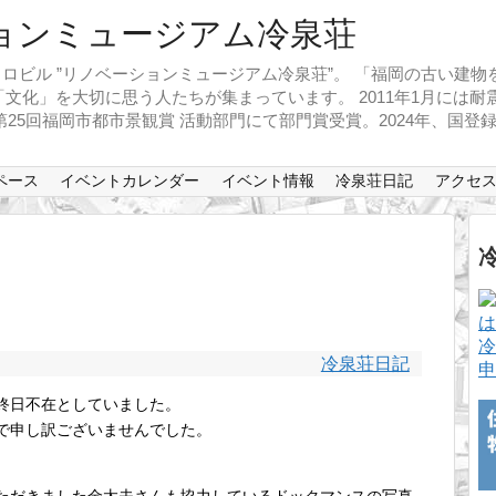
ロビル ”リノベーションミュージアム冷泉荘”。 「福岡の古い建
文化」を大切に思う人たちが集まっています。 2011年1月には
、第25回福岡市都市景観賞 活動部門にて部門賞受賞。2024年、国
ペース
イベントカレンダー
イベント情報
冷泉荘日記
アクセ
冷
冷泉荘日記
申
終日不在としていました。
で申し訳ございませんでした。
。