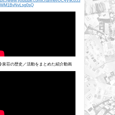
ttps://www.youtube.com/channel/UC4V9co33
lWM1BvNvLsg0sQ
冷泉荘の歴史／活動をまとめた紹介動画