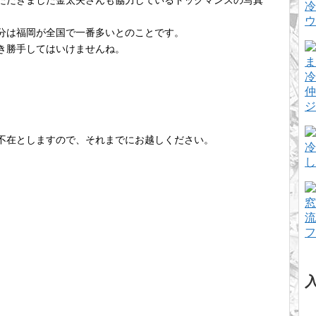
ただきました金太夫さんも協力しているドックマンスの写真
冷
ウ
分は福岡が全国で一番多いとのことです。
き勝手してはいけませんね。
冷
仲
ジ
不在としますので、それまでにお越しください。
冷
し
窓
流
フ