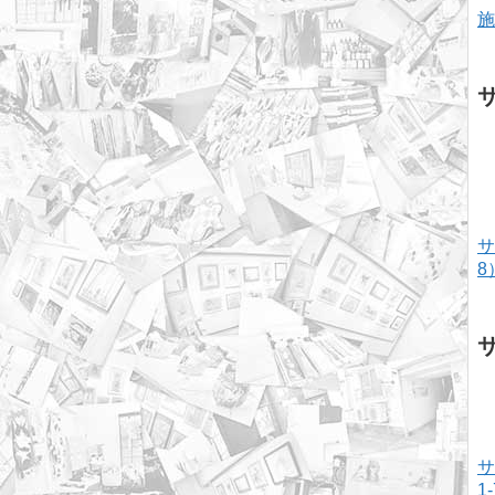
施
サ
8
サ
1