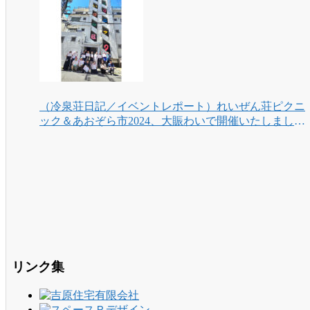
（冷泉荘日記／イベントレポート）れいぜん荘ピクニ
ック＆あおぞら市2024、大賑わいで開催いたしまし
た！
リンク集