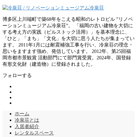
博多区上川端町で築68年をこえる昭和のレトロビル ”リノベ
ーションミュージアム冷泉荘”。 「福岡の古い建物を大切に
する考え方の実践（ビルストック活用）」を基本理念に、
「ひと」「まち」「文化」を大切に思う人たちが集まってい
ます。 2011年1月には耐震補強工事を行い、冷泉荘の理念・
思いをますます強め、発信しています。 2012年、第25回福
岡市都市景観賞 活動部門にて部門賞受賞。2024年、国登録
有形文化財（建造物）に登録されました。
フォローする
ホーム
冷泉荘とは
入居者紹介
レンタルスペース