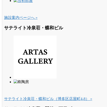
施設案内ページへ »
サテライト冷泉荘・蝶和ビル
サテライト冷泉荘・蝶和ビル（博多区店屋町4-8） »