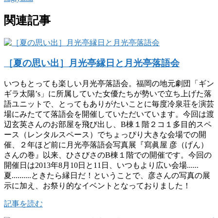
関連記事
［夏の思い出］月光亭縁日と月光亭落語会
いつもとっても楽しい月光亭落語会。福岡の地元劇団「ギン
ギラ太陽’s」に所属していた女優たちが勢いで立ち上げた落
語ユニットで、とってもありがたいことに毎度冷泉荘を演芸
場にみたてて落語会を開催していただいています。今回は渡
辺玄英さんのお部屋を飛び出し、B棟１階２コ１多目的スペ
ース（レンタルスペース）でちょっぴり大きな会場での開
催、２年ほど前に月光亭落語会写真展『寫眞屋 彦（げん）
さんの巻』以来、ひさびさのB棟１階での開催です。今回の
開催日は2013年8月10日と11日、いつもより広い会場......
夏..........ときたら縁日だ！ということで、彦さんの写真の展
示に加え、お祭り的なイベントとなっておりました！
記事を読む