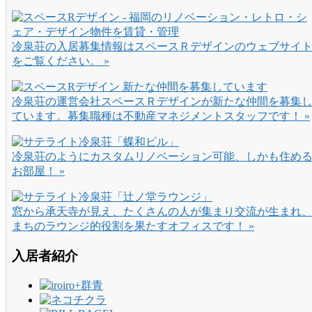
冷泉荘の入居募集情報はスペースＲデザインのウェブサイ
をご覧ください。 »
冷泉荘の運営会社スペースＲデザインが新たな仲間を募集
ています。募集職種は不動産マネジメントスタッフです！ »
冷泉荘のようにカスタムリノベーション可能、しかも住め
お部屋！ »
窓から承天寺が見え、たくさんの人が集まり交流が生まれ
まちのラウンジ的役割を果たすオフィスです！ »
入居者紹介