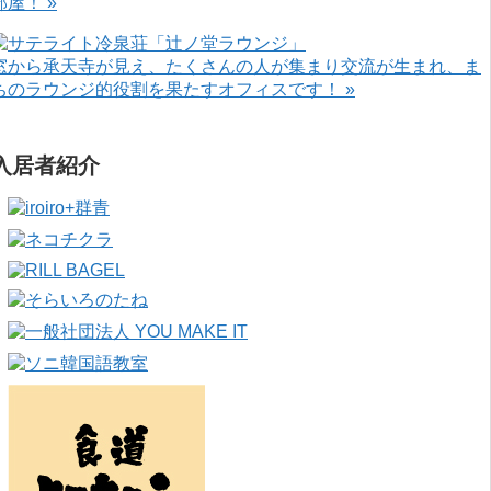
部屋！ »
窓から承天寺が見え、たくさんの人が集まり交流が生まれ、ま
ちのラウンジ的役割を果たすオフィスです！ »
入居者紹介