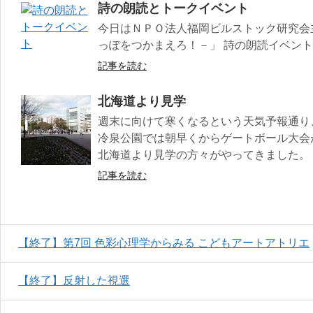
詩の朗読とトークイベント
今日はＮＰＯ法人福岡ビルストック研究会
っぽをつかまえろ！－」 詩の朗読イベン
記事を読む
北海道より見学
週末に向けて寒くなるという天気予報通り
冷泉公園では朝早くからゲートボール大会
北海道より見学の方々がやってきました。
記事を読む
【終了】第7回 色彩心理学からみる こどもアートアトリエ
【終了】反射した視選