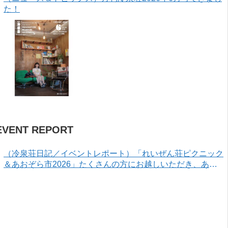
た！
EVENT REPORT
（冷泉荘日記／イベントレポート）「れいぜん荘ピクニック
＆あおぞら市2026」たくさんの方にお越しいただき、あり
がとうございました！