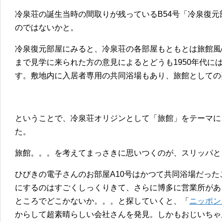
冷泉荘の誕生当時の間取りが残っているB54号「冷泉復
のではないかと。
冷泉復元部屋にみると、冷泉荘の各部屋もともとは旅館風
まで見学に来られた方の意見によるとどうも1950年代に
す。敷地内に入居者専用の共同浴場もあり、旅館としての
ということで、冷泉荘オリジンとして「旅館」をテーマに
た。
旅館。。。を考えてまっさきに思いつくのが、スリッパと
ひびきの電子さんのお部屋A10号はかつて共同浴場だっ
にするのはすごくしっくりきて、さらに博多に営業所があ
ところでどこかないか。。。と探していくと、「
ニッポン
からして超素晴らしい会社さんを発見。しかもおじいちゃ