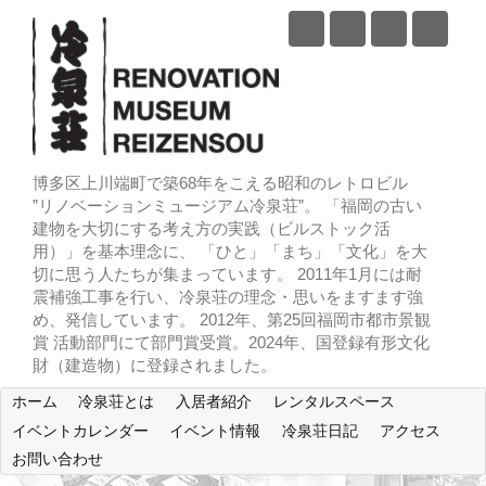
博多区上川端町で築68年をこえる昭和のレトロビル
”リノベーションミュージアム冷泉荘”。 「福岡の古い
建物を大切にする考え方の実践（ビルストック活
用）」を基本理念に、 「ひと」「まち」「文化」を大
切に思う人たちが集まっています。 2011年1月には耐
震補強工事を行い、冷泉荘の理念・思いをますます強
め、発信しています。 2012年、第25回福岡市都市景観
賞 活動部門にて部門賞受賞。2024年、国登録有形文化
財（建造物）に登録されました。
ホーム
冷泉荘とは
入居者紹介
レンタルスペース
イベントカレンダー
イベント情報
冷泉荘日記
アクセス
お問い合わせ