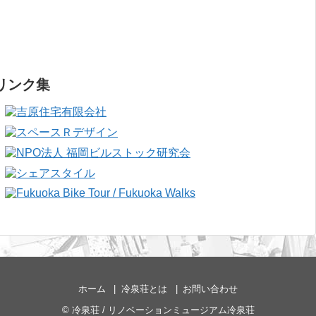
リンク集
ホーム
冷泉荘とは
お問い合わせ
©
冷泉荘 / リノベーションミュージアム冷泉荘