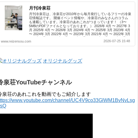
月刊冷泉荘
月刊冷泉荘は、冷泉荘が2010年から毎月発行しているフリーの冷泉
荘情報誌です。 開催イベント情報や、冷泉荘のみなさんのコラム
も連載しています。冷泉荘のあれこれがつまっています！ （3〜
5MBのPDFファイルとなっております。） 2026年 4月 〜 2027年 3
月 2025年 4月 〜 2026年 3月 2024年 4月 〜 2025年 3月 2023年 4月
〜 2024年 3月 2022年 4月 〜 2023年 3月 2021年 4月 〜 2022年 3月
2020年 4月 〜 2021年 3月 2019年 4月 〜 2020年 3月 2018年 4月 〜
2026-07-25 15:48
www.reizensou.com
2019年 3月 2017年 4月 〜 2018年 3月 2016年 4月 〜 2017年 3月
2015年 4月 〜 2016年 3月 2014年 4月 〜 2015年 3月 2013...
オリジナルグッズ
冷泉荘YouTubeチャンネル
冷泉荘のあれこれを動画でもご紹介します
ttps://www.youtube.com/channel/UC4V9co33GlWM1BvNvLsg
0sQ