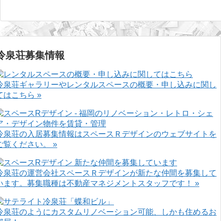
冷泉荘募集情報
冷泉荘ギャラリーやレンタルスペースの概要・申し込みに関し
てはこちら »
冷泉荘の入居募集情報はスペースＲデザインのウェブサイトを
ご覧ください。 »
冷泉荘の運営会社スペースＲデザインが新たな仲間を募集して
います。募集職種は不動産マネジメントスタッフです！ »
冷泉荘のようにカスタムリノベーション可能、しかも住めるお