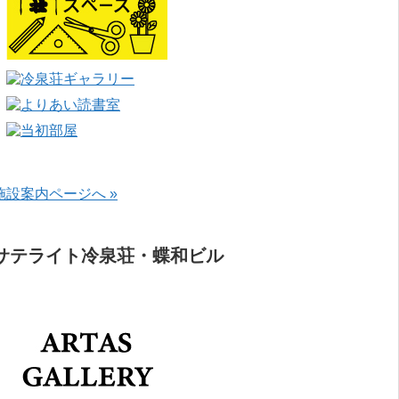
施設案内ページへ »
サテライト冷泉荘・蝶和ビル