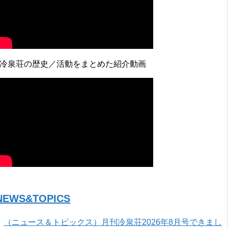
↓冷泉荘の歴史／活動をまとめた紹介動画
NEWS&TOPICS
（ニュース＆トピックス）月刊冷泉荘2026年8月号できまし