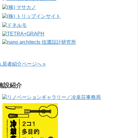
入居者紹介ページへ »
施設紹介