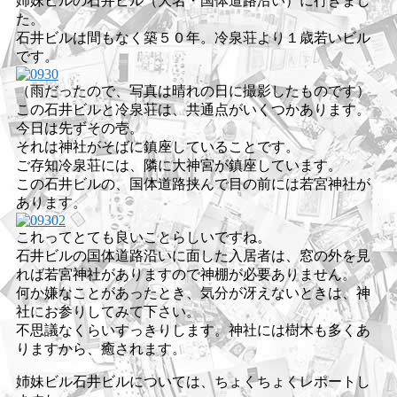
姉妹ビルの石井ビル（大名・国体道路沿い）に行きまし
た。
石井ビルは間もなく築５０年。冷泉荘より１歳若いビル
です。
（雨だったので、写真は晴れの日に撮影したものです）
この石井ビルと冷泉荘は、共通点がいくつかあります。
今日は先ずその壱。
それは神社がそばに鎮座していることです。
ご存知冷泉荘には、隣に大神宮が鎮座しています。
この石井ビルの、国体道路挟んで目の前には若宮神社が
あります。
これってとても良いことらしいですね。
石井ビルの国体道路沿いに面した入居者は、窓の外を見
れば若宮神社がありますので神棚が必要ありません。
何か嫌なことがあったとき、気分が冴えないときは、神
社にお参りしてみて下さい。
不思議なくらいすっきりします。神社には樹木も多くあ
りますから、癒されます。
姉妹ビル石井ビルについては、ちょくちょくレポートし