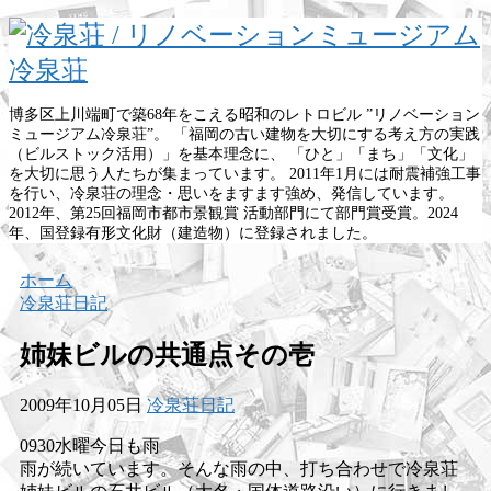
博多区上川端町で築68年をこえる昭和のレトロビル ”リノベーション
ミュージアム冷泉荘”。 「福岡の古い建物を大切にする考え方の実践
（ビルストック活用）」を基本理念に、 「ひと」「まち」「文化」
を大切に思う人たちが集まっています。 2011年1月には耐震補強工事
を行い、冷泉荘の理念・思いをますます強め、発信しています。
2012年、第25回福岡市都市景観賞 活動部門にて部門賞受賞。2024
年、国登録有形文化財（建造物）に登録されました。
ホーム
冷泉荘日記
姉妹ビルの共通点その壱
2009年10月05日
冷泉荘日記
0930水曜今日も雨
雨が続いています。そんな雨の中、打ち合わせで冷泉荘