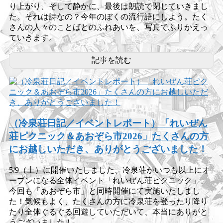
り上がり、そして静かに、最後は朗読で閉じていきまし
た。それは詩なの？今年のぼくの流行語にしよう。たく
さんの人々のことばとのふれあいを、写真でふりかえっ
ていきます。
記事を読む
（冷泉荘日記／イベントレポート）「れいぜん
荘ピクニック＆あおぞら市2026」たくさんの方
にお越しいただき、ありがとうございました！
5/9（土）に開催いたしました、冷泉荘がいつも以上にオ
ープンになる全体イベント「れいぜん荘ピクニック」、
今回も「あおぞら市」と同時開催にて実施いたしまし
た！気候もよく、たくさんの方に冷泉荘を登ったり降り
たり全体ぐるぐる回遊していただいて、本当にありがと
うございました！