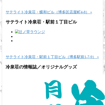
サテライト冷泉荘・蝶和ビル（博多区店屋町4-8） »
サテライト冷泉荘・駅前１丁目ビル
サテライト冷泉荘・駅前１丁目ビル（博多駅前1-7-9） »
冷泉荘の情報誌／オリジナルグッズ