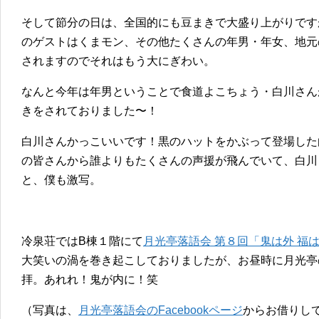
そして節分の日は、全国的にも豆まきで大盛り上がりです
のゲストはくまモン、その他たくさんの年男・年女、地元
されますのでそれはもう大にぎわい。
なんと今年は年男ということで食道よこちょう・白川さん
きをされておりました〜！
白川さんかっこいいです！黒のハットをかぶって登場した
の皆さんから誰よりもたくさんの声援が飛んでいて、白川
と、僕も激写。
冷泉荘ではB棟１階にて
月光亭落語会 第８回「鬼は外 福
大笑いの渦を巻き起こしておりましたが、お昼時に月光亭
拝。あれれ！鬼が内に！笑
（写真は、
月光亭落語会のFacebookページ
からお借りし