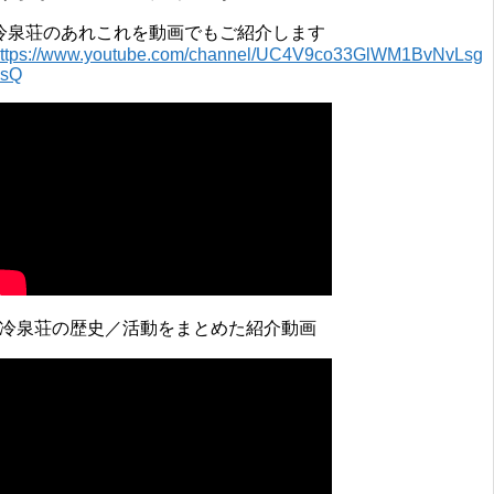
冷泉荘のあれこれを動画でもご紹介します
ttps://www.youtube.com/channel/UC4V9co33GlWM1BvNvLsg
0sQ
↓冷泉荘の歴史／活動をまとめた紹介動画