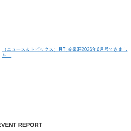
（ニュース＆トピックス）月刊冷泉荘2026年6月号できまし
た！
EVENT REPORT