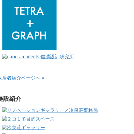
入居者紹介ページへ »
施設紹介