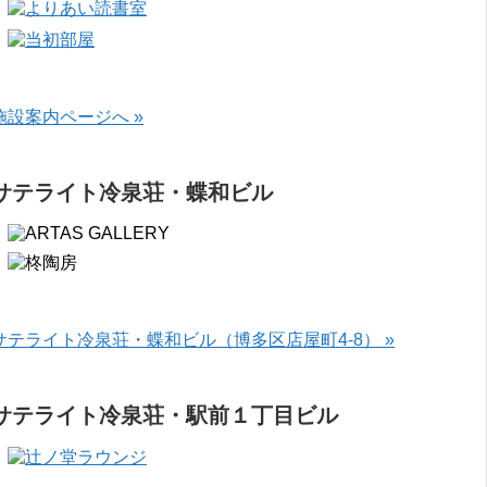
施設案内ページへ »
サテライト冷泉荘・蝶和ビル
サテライト冷泉荘・蝶和ビル（博多区店屋町4-8） »
サテライト冷泉荘・駅前１丁目ビル