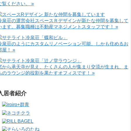
ご覧ください。 »
冷泉荘の運営会社スペースＲデザインが新たな仲間を募集して
います。募集職種は不動産マネジメントスタッフです！ »
冷泉荘のようにカスタムリノベーション可能、しかも住めるお
部屋！ »
窓から承天寺が見え、たくさんの人が集まり交流が生まれ、ま
ちのラウンジ的役割を果たすオフィスです！ »
入居者紹介