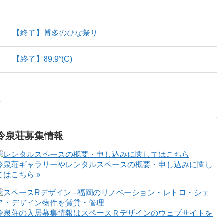
【終了】博多のひな祭り
【終了】89.9°(C)
冷泉荘募集情報
冷泉荘ギャラリーやレンタルスペースの概要・申し込みに関し
てはこちら »
冷泉荘の入居募集情報はスペースＲデザインのウェブサイトを