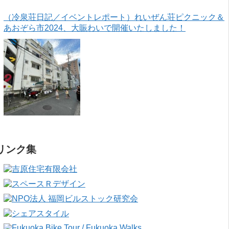
（冷泉荘日記／イベントレポート）れいぜん荘ピクニック＆
あおぞら市2024、大賑わいで開催いたしました！
リンク集