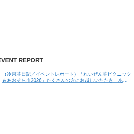
EVENT REPORT
（冷泉荘日記／イベントレポート）「れいぜん荘ピクニック
＆あおぞら市2026」たくさんの方にお越しいただき、あり
がとうございました！