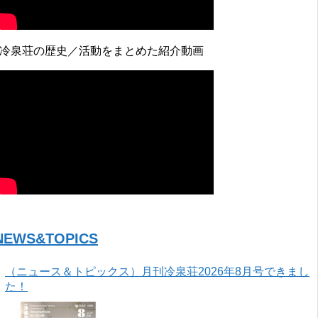
↓冷泉荘の歴史／活動をまとめた紹介動画
NEWS&TOPICS
（ニュース＆トピックス）月刊冷泉荘2026年8月号できまし
た！