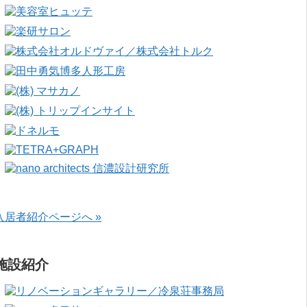
入居者紹介ページへ »
施設紹介