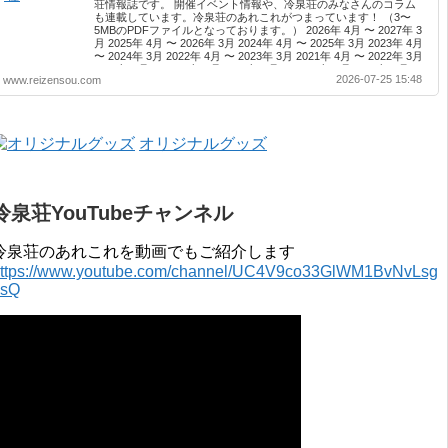
荘情報誌です。 開催イベント情報や、冷泉荘のみなさんのコラム
も連載しています。冷泉荘のあれこれがつまっています！ （3〜
5MBのPDFファイルとなっております。） 2026年 4月 〜 2027年 3
月 2025年 4月 〜 2026年 3月 2024年 4月 〜 2025年 3月 2023年 4月
〜 2024年 3月 2022年 4月 〜 2023年 3月 2021年 4月 〜 2022年 3月
2020年 4月 〜 2021年 3月 2019年 4月 〜 2020年 3月 2018年 4月 〜
2026-07-25 15:48
www.reizensou.com
2019年 3月 2017年 4月 〜 2018年 3月 2016年 4月 〜 2017年 3月
2015年 4月 〜 2016年 3月 2014年 4月 〜 2015年 3月 2013...
オリジナルグッズ
冷泉荘YouTubeチャンネル
冷泉荘のあれこれを動画でもご紹介します
ttps://www.youtube.com/channel/UC4V9co33GlWM1BvNvLsg
0sQ