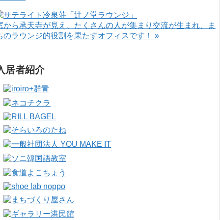
窓から承天寺が見え、たくさんの人が集まり交流が生まれ、ま
ちのラウンジ的役割を果たすオフィスです！ »
入居者紹介