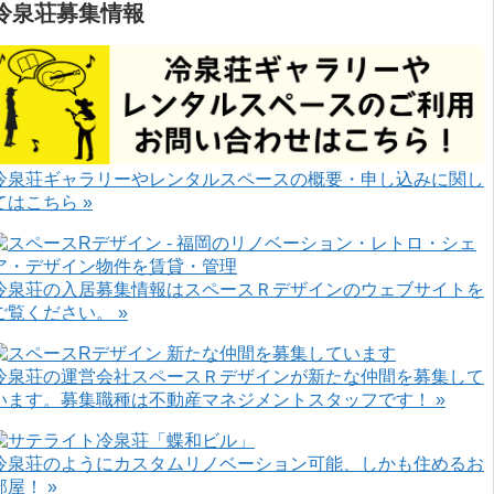
冷泉荘募集情報
冷泉荘ギャラリーやレンタルスペースの概要・申し込みに関し
てはこちら »
冷泉荘の入居募集情報はスペースＲデザインのウェブサイトを
ご覧ください。 »
冷泉荘の運営会社スペースＲデザインが新たな仲間を募集して
います。募集職種は不動産マネジメントスタッフです！ »
冷泉荘のようにカスタムリノベーション可能、しかも住めるお
部屋！ »