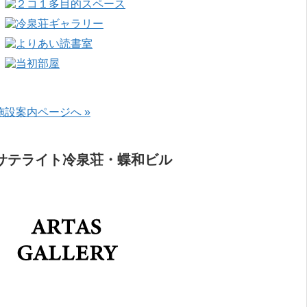
施設案内ページへ »
サテライト冷泉荘・蝶和ビル