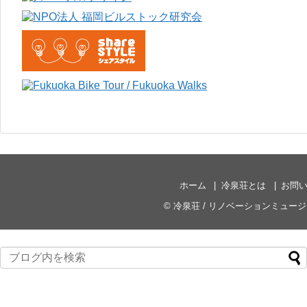
ホーム
冷泉荘とは
お問
©
冷泉荘 / リノベーションミュー