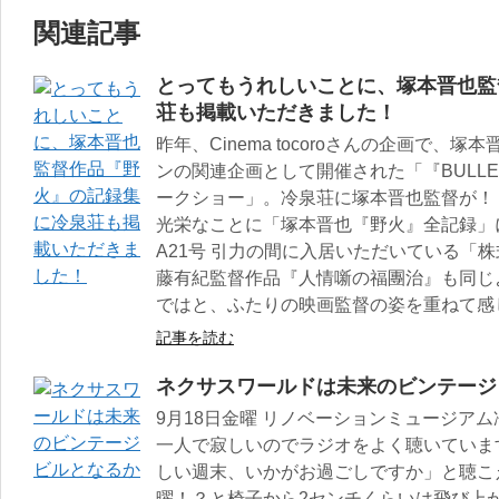
関連記事
とってもうれしいことに、塚本晋也監
荘も掲載いただきました！
昨年、Cinema tocoroさんの企画で
ンの関連企画として開催された「『BULLET
ークショー」。冷泉荘に塚本晋也監督が！
光栄なことに「塚本晋也『野火』全記録」
A21号 引力の間に入居いただいている「
藤有紀監督作品『人情噺の福團治』も同じ
ではと、ふたりの映画監督の姿を重ねて感
記事を読む
ネクサスワールドは未来のビンテージ
9月18日金曜 リノベーションミュージア
一人で寂しいのでラジオをよく聴いていま
しい週末、いかがお過ごしですか」と聴こ
曜！？と椅子から2センチくらいは飛び上