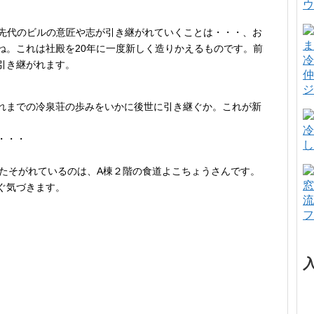
ウ
。
で先代のビルの意匠や志が引き継がれていくことは・・・、お
ね。これは社殿を20年に一度新しく造りかえるものです。前
冷
引き継がれます。
仲
ジ
れまでの冷泉荘の歩みをいかに後世に引き継ぐか。これが新
冷
・・・
し
たそがれているのは、A棟２階の食道よこちょうさんです。
窓
ぐ気づきます。
流
フ