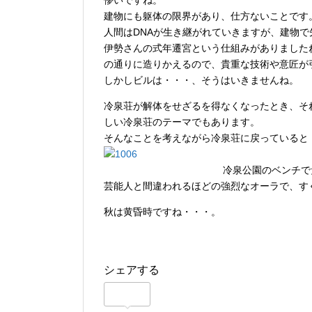
儚いですね。
建物にも躯体の限界があり、仕方ないことです
人間はDNAが生き継がれていきますが、建物
伊勢さんの式年遷宮という仕組みがありました
の通りに造りかえるので、貴重な技術や意匠が
しかしビルは・・・、そうはいきませんね。
冷泉荘が解体をせざるを得なくなったとき、そ
しい冷泉荘のテーマでもあります。
そんなことを考えながら冷泉荘に戻っていると
冷泉公園のベンチで
芸能人と間違われるほどの強烈なオーラで、す
秋は黄昏時ですね・・・。
シェアする