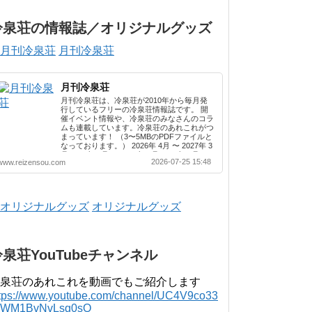
冷泉荘の情報誌／オリジナルグッズ
月刊冷泉荘
月刊冷泉荘
月刊冷泉荘は、冷泉荘が2010年から毎月発
行しているフリーの冷泉荘情報誌です。 開
催イベント情報や、冷泉荘のみなさんのコラ
ムも連載しています。冷泉荘のあれこれがつ
まっています！ （3〜5MBのPDFファイルと
なっております。） 2026年 4月 〜 2027年 3
月 2025年 4月 〜 2026年 3月 2024年 4月 〜
2026-07-25 15:48
www.reizensou.com
2025年 3月 2023年 4月 〜 2024年 3月 2022
年 4月 〜 2023年 3月 2021年 4月 〜 2022年
3月 2020年 4月 〜 2021年 3月 2019年 4月 〜
2020年 3月 2018年 4月 〜 2019年 3月 2017
年 4月 〜 2018年 3月 2016年 4月 〜 2017年
オリジナルグッズ
3月 2015年 4月 〜 2016年 3月 2014年 4月 〜
2015年 3月 2013...
冷泉荘YouTubeチャンネル
泉荘のあれこれを動画でもご紹介します
ttps://www.youtube.com/channel/UC4V9co33
lWM1BvNvLsg0sQ