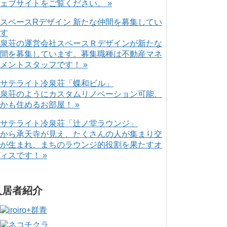
ェブサイトをご覧ください。 »
泉荘の運営会社スペースＲデザインが新たな
間を募集しています。募集職種は不動産マネ
メントスタッフです！ »
泉荘のようにカスタムリノベーション可能、
かも住めるお部屋！ »
から承天寺が見え、たくさんの人が集まり交
が生まれ、まちのラウンジ的役割を果たすオ
ィスです！ »
入居者紹介