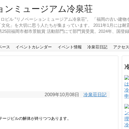
ロビル ”リノベーションミュージアム冷泉荘”。 「福岡の古い建
文化」を大切に思う人たちが集まっています。 2011年1月には
、第25回福岡市都市景観賞 活動部門にて部門賞受賞。2024年、国
ペース
イベントカレンダー
イベント情報
冷泉荘日記
アクセ
冷
2009年10月08日
冷泉荘日記
申
テージビルの解体が終りつつあります。
冷