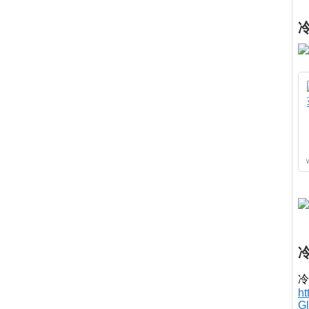
冷
h
G