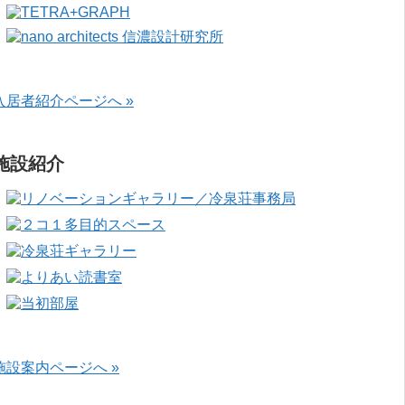
入居者紹介ページへ »
施設紹介
施設案内ページへ »