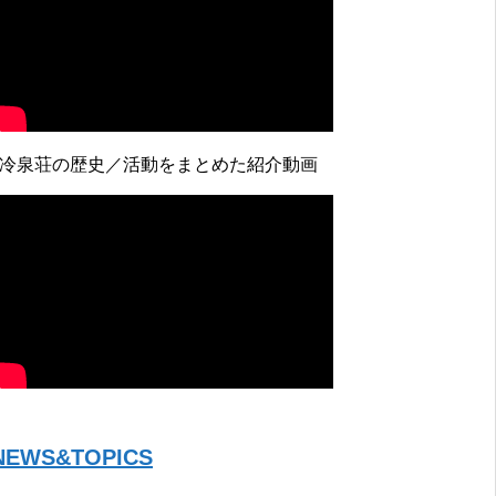
↓冷泉荘の歴史／活動をまとめた紹介動画
NEWS&TOPICS