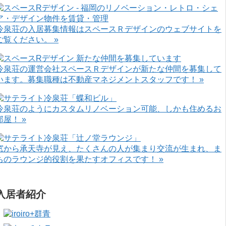
冷泉荘の入居募集情報はスペースＲデザインのウェブサイトを
ご覧ください。 »
冷泉荘の運営会社スペースＲデザインが新たな仲間を募集して
います。募集職種は不動産マネジメントスタッフです！ »
冷泉荘のようにカスタムリノベーション可能、しかも住めるお
部屋！ »
窓から承天寺が見え、たくさんの人が集まり交流が生まれ、ま
ちのラウンジ的役割を果たすオフィスです！ »
入居者紹介