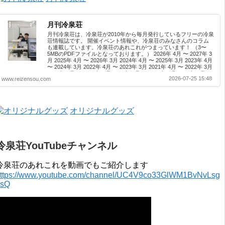
月刊冷泉荘
月刊冷泉荘は、冷泉荘が2010年から毎月発行しているフリーの冷泉
荘情報誌です。 開催イベント情報や、冷泉荘のみなさんのコラム
も連載しています。冷泉荘のあれこれがつまっています！ （3〜
5MBのPDFファイルとなっております。） 2026年 4月 〜 2027年 3
月 2025年 4月 〜 2026年 3月 2024年 4月 〜 2025年 3月 2023年 4月
〜 2024年 3月 2022年 4月 〜 2023年 3月 2021年 4月 〜 2022年 3月
2020年 4月 〜 2021年 3月 2019年 4月 〜 2020年 3月 2018年 4月 〜
2026-07-25 15:48
www.reizensou.com
2019年 3月 2017年 4月 〜 2018年 3月 2016年 4月 〜 2017年 3月
2015年 4月 〜 2016年 3月 2014年 4月 〜 2015年 3月 2013...
オリジナルグッズ
冷泉荘YouTubeチャンネル
冷泉荘のあれこれを動画でもご紹介します
ttps://www.youtube.com/channel/UC4V9co33GlWM1BvNvLsg
0sQ