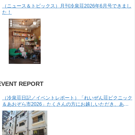
（ニュース＆トピックス）月刊冷泉荘2026年6月号できまし
た！
EVENT REPORT
（冷泉荘日記／イベントレポート）「れいぜん荘ピクニック
＆あおぞら市2026」たくさんの方にお越しいただき、あり
がとうございました！