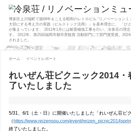
博多区上川端町で築68年をこえる昭和のレトロビル ”リノベーションミ
大切にする考え方の実践（ビルストック活用）」を基本理念に、 「ひ
が集まっています。 2011年1月には耐震補強工事を行い、冷泉荘の理
す。 2012年、第25回福岡市都市景観賞 活動部門にて部門賞受賞。20
されました。
ホーム
イベントレポート
れいぜん荘ピクニック2014
了いたしました
5/31、6/1（土・日）に開催いたしました「れいぜん荘ピク
（
https://www.reizensou.com/event/reizen_picnic2014sprin
終了いたしました。