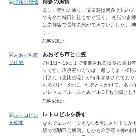
博多の風情
既にご存知の通り、冷泉荘は博多文化のメ
で有名な櫛田神社もすぐ近く。 初詣の参拝
は参拝客で長蛇の列ができていました。 
す。
記事を読む
あおぞら市と山笠
7月1日〜15日まで開催される博多祇園山
りです。冷泉荘の方では、癒しくま・松隈
川さん（恵比須流）が毎年参加されており
れる7月7・8日に、七夕ともかけて、あ
いレトロビル・ふかみビル３Fも会場とし
記事を読む
レトロビルを耕す
なんでエレベータもない5階に入居？しかも
段で運動不足解消。しかも冷泉荘Ａ棟の階