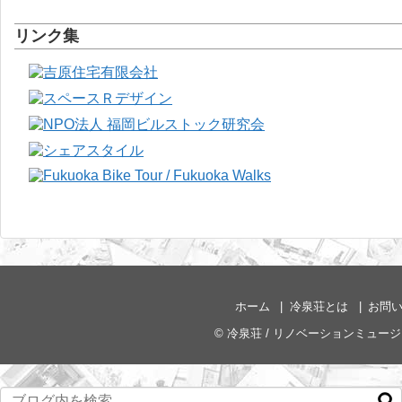
リンク集
ホーム
冷泉荘とは
お問
©
冷泉荘 / リノベーションミュー