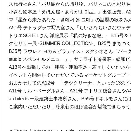
ス旅行社さん「バリ島からの贈り物、バリネコの木彫りや
小さな絵本屋『えほん屋・ありが１０匹。』出張販売、A2
マ『星から来たあなた：별에서 온 그대』の話題の歌をみ
A51号 テトラグラフ写真室さん「ちいさなちいさなウェディ
トリエSOLEILさん 洋服展示「私の好きな服」、B15号＆
クセサリー展 -SUMMER COLLECTION-」B25号 
B35号 ラウレア ヨガ＆ピラティス・スタジオさん「パークヨガ in
studio スペシャルメニュー」、サテライト冷泉荘・蝶和ビル602号
A13号へ出張しての「腰痛・運動不足・若々しくいたい
イベントを開催していただいているマーケットグループ・
おまかせしてのA12号 「テヅクリーナ」といった13の
A11号 リル・ベーグルさん、A31号 アトリエ穂音さんやA41
architects 一級建築士事務所さん、B55号ドネルモ
ご案内いただいたり、冷泉荘のほぼ全容が堪能できちゃう