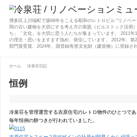
博多区上川端町で築68年をこえる昭和のレトロビル ”リノベー
岡の古い建物を大切にする考え方の実践（ビルストック活用）
ち」「文化」を大切に思う人たちが集まっています。 2011
の理念・思いをますます強め、発信しています。 2012年、第
部門賞受賞。2024年、国登録有形文化財（建造物）に登録さ
ホーム
冷泉荘日記
恒例
冷泉荘を管理運営する吉原住宅のレトロ物件のひとつであ
毎年恒例の餅つきが行われていました。
吉原住宅とスペースRデザインの社員が朝早くから頑張っ