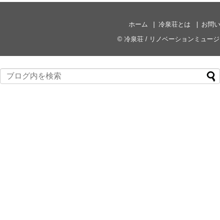
ホーム
冷泉荘とは
お問
©
冷泉荘 / リノベーションミュー