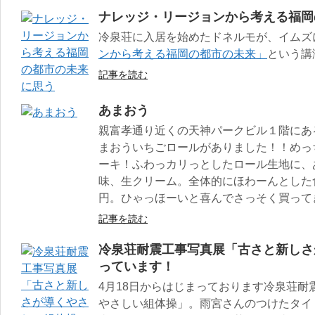
ナレッジ・リージョンから考える福岡
冷泉荘に入居を始めたドネルモが、イムズ
ンから考える福岡の都市の未来」
という講
記事を読む
あまおう
親富孝通り近くの天神パークビル１階にあ
まおういちごロールがありました！！めっ
ーキ！ふわっカリっとしたロール生地に、
味、生クリーム。全体的にほわーんとした
円。ひゃっほーいと喜んでさっそく買って
記事を読む
冷泉荘耐震工事写真展「古さと新しさ
っています！
4月18日からはじまっております冷泉荘
やさしい組体操」。雨宮さんのつけたタイ