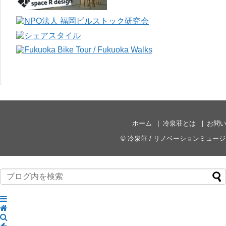
ホーム
冷泉荘とは
お問
©
冷泉荘 / リノベーションミュー