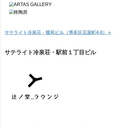
サテライト冷泉荘・蝶和ビル（博多区店屋町4-8） »
サテライト冷泉荘・駅前１丁目ビル