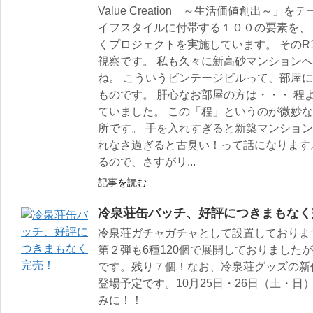
Value Creation ～生活価値創出～
イフスタイルに付帯する１００の要素を、
くプロジェクトを実施しています。 そのR
視察です。 私も久々に新高砂マンションへ
ね。 こういうビンテージビルって、部屋
ものです。 肝心なお部屋の方は・・・ 程
ていました。 この「程」というのが微妙
所です。 手を入れすぎると新築マンショ
れなさ過ぎると古臭い！って話になります
るので、さすがリ...
記事を読む
冷泉荘缶バッチ、好評につきまもなく
冷泉荘ガチャガチャとして設置しております
第２弾も6種120個で展開しておりました
です。残り７個！なお、冷泉荘グッズの新
登場予定です。10月25日・26日（土・日）1
みに！！