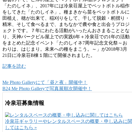
「たのしイネ」、2017年には冷泉荘屋上でペットボトル稲作
をしてきた「たのしイネ」。種まきから苗をペットボトルに
田植え、穂が出来て、稲刈りをして、干して脱穀・籾摺り・
精米、そして食べるまで、まちなかで農や食と出会うプロジ
ェクトです。７年にわたる活動がいったんおさまることとな
り、天神パークビル屋上での実践6年＋冷泉荘での1年の活動
をまとめた記念イベント「たのしイネ7周年記念文化祭～お
わりは、はじまり。未来への種をまこう。～」が2018年3月
21日に冷泉荘B棟１階にて開催されました。
記事を読む
Me Photo Galleryにて「昼と夜」開催中！
B24 Me Photo Galleryで写真展順次開催中！
冷泉荘募集情報
冷泉荘ギャラリーやレンタルスペースの概要・申し込みに
してはこちら »