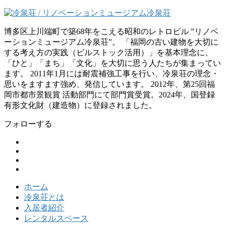
博多区上川端町で築68年をこえる昭和のレトロビル ”リノベ
ーションミュージアム冷泉荘”。 「福岡の古い建物を大切に
する考え方の実践（ビルストック活用）」を基本理念に、
「ひと」「まち」「文化」を大切に思う人たちが集まってい
ます。 2011年1月には耐震補強工事を行い、冷泉荘の理念・
思いをますます強め、発信しています。 2012年、第25回福
岡市都市景観賞 活動部門にて部門賞受賞。2024年、国登録
有形文化財（建造物）に登録されました。
フォローする
ホーム
冷泉荘とは
入居者紹介
レンタルスペース