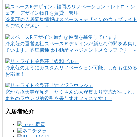
冷泉荘の入居募集情報はスペースＲデザインのウェブサイ
をご覧ください。 »
冷泉荘の運営会社スペースＲデザインが新たな仲間を募集
ています。募集職種は不動産マネジメントスタッフです！ »
冷泉荘のようにカスタムリノベーション可能、しかも住め
お部屋！ »
窓から承天寺が見え、たくさんの人が集まり交流が生まれ
まちのラウンジ的役割を果たすオフィスです！ »
入居者紹介