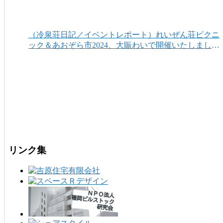
（冷泉荘日記／イベントレポート）れいぜん荘ピクニ
ック＆あおぞら市2024、大賑わいで開催いたしまし
た！
リンク集