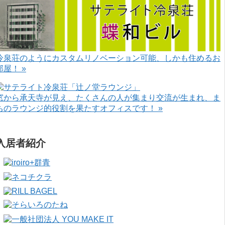
冷泉荘のようにカスタムリノベーション可能、しかも住めるお
部屋！ »
窓から承天寺が見え、たくさんの人が集まり交流が生まれ、ま
ちのラウンジ的役割を果たすオフィスです！ »
入居者紹介