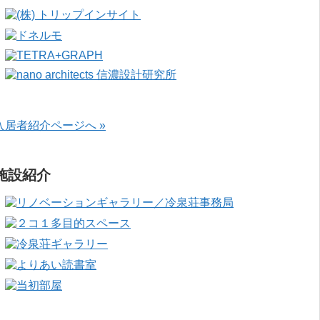
入居者紹介ページへ »
施設紹介