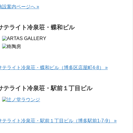
施設案内ページへ »
サテライト冷泉荘・蝶和ビル
サテライト冷泉荘・蝶和ビル（博多区店屋町4-8） »
サテライト冷泉荘・駅前１丁目ビル
サテライト冷泉荘・駅前１丁目ビル（博多駅前1-7-9） »