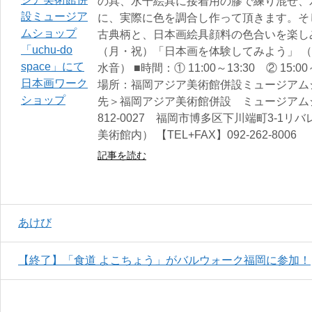
の具、水干絵具に接着用の膠で練り混ぜ、
に、実際に色を調合し作って頂きます。そ
古典柄と、日本画絵具顔料の色合いを楽しみ
（月・祝）「日本画を体験してみよう」 （
水音） ■時間：① 11:00～13:30 ② 15
場所：福岡アジア美術館併設ミュージアムショップ
先＞福岡アジア美術館併設 ミュージアムショップ
812-0027 福岡市博多区下川端町3-1リ
美術館内） 【TEL+FAX】092-262-8006
記事を読む
あけび
【終了】「食道 よこちょう」がバルウォーク福岡に参加！