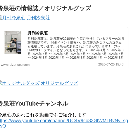
冷泉荘の情報誌／オリジナルグッズ
月刊冷泉荘
月刊冷泉荘
月刊冷泉荘は、冷泉荘が2010年から毎月発行しているフリーの冷泉
荘情報誌です。 開催イベント情報や、冷泉荘のみなさんのコラム
も連載しています。冷泉荘のあれこれがつまっています！ （3〜
5MBのPDFファイルとなっております。） 2026年 4月 〜 2027年 3
月 2025年 4月 〜 2026年 3月 2024年 4月 〜 2025年 3月 2023年 4月
〜 2024年 3月 2022年 4月 〜 2023年 3月 2021年 4月 〜 2022年 3月
2020年 4月 〜 2021年 3月 2019年 4月 〜 2020年 3月 2018年 4月 〜
2026-07-25 15:48
www.reizensou.com
2019年 3月 2017年 4月 〜 2018年 3月 2016年 4月 〜 2017年 3月
2015年 4月 〜 2016年 3月 2014年 4月 〜 2015年 3月 2013...
オリジナルグッズ
冷泉荘YouTubeチャンネル
冷泉荘のあれこれを動画でもご紹介します
ttps://www.youtube.com/channel/UC4V9co33GlWM1BvNvLsg
0sQ