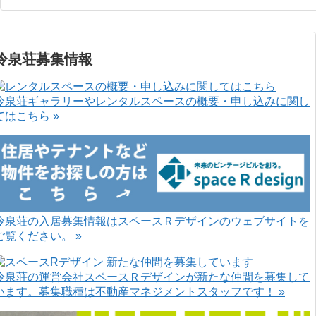
冷泉荘募集情報
冷泉荘ギャラリーやレンタルスペースの概要・申し込みに関し
てはこちら »
冷泉荘の入居募集情報はスペースＲデザインのウェブサイトを
ご覧ください。 »
冷泉荘の運営会社スペースＲデザインが新たな仲間を募集して
います。募集職種は不動産マネジメントスタッフです！ »