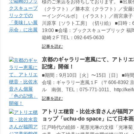
様のご来店をお待ちしております。 ■出
（クラフト）／勝本京（クラフト）／安藤
ーイングベルボ］（イラスト）／雨宮康子
川原享［ソラト工房］（切り絵） ■日時：6月
19:00 ■会場：ブックスキューブリック 福
箱崎２F TEL：092-645-0630
記事を読む
京都のギャラリー恵風にて、アトリエ
記憶」開催！
■期間：9月10日［火］〜15日［日］ ■時間：12
会場：ギャラリー恵風１F （〒606-839
ル 南側、TEL：075-771-1011、http://keifu.
記事を読む
アトリエ穂音・比佐水音さんが福岡ア
ョップ「uchu-do space」にて日
江戸時代の絵師・尾形光琳の文様「光琳菊