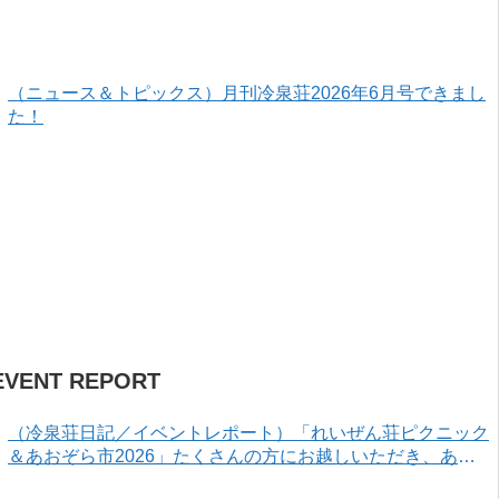
（ニュース＆トピックス）月刊冷泉荘2026年6月号できまし
た！
EVENT REPORT
（冷泉荘日記／イベントレポート）「れいぜん荘ピクニック
＆あおぞら市2026」たくさんの方にお越しいただき、あり
がとうございました！