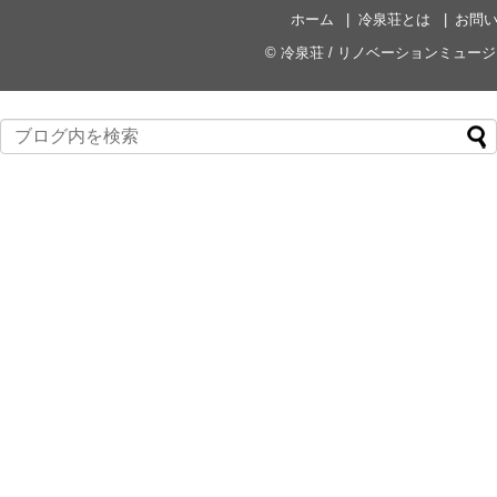
ホーム
冷泉荘とは
お問
©
冷泉荘 / リノベーションミュー