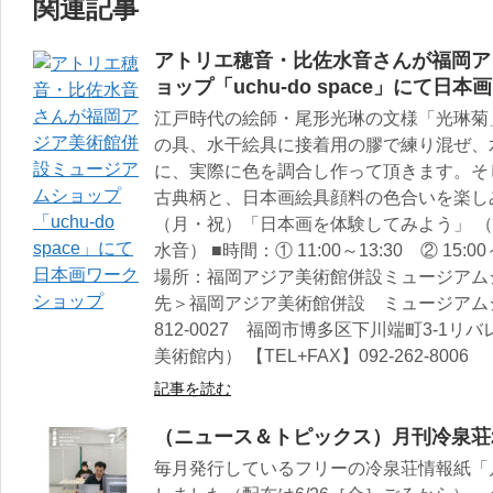
関連記事
アトリエ穂音・比佐水音さんが福岡ア
ョップ「uchu-do space」にて日
江戸時代の絵師・尾形光琳の文様「光琳菊
の具、水干絵具に接着用の膠で練り混ぜ、
に、実際に色を調合し作って頂きます。そ
古典柄と、日本画絵具顔料の色合いを楽しみ
（月・祝）「日本画を体験してみよう」 （
水音） ■時間：① 11:00～13:30 ② 15
場所：福岡アジア美術館併設ミュージアムショップ
先＞福岡アジア美術館併設 ミュージアムショップ
812-0027 福岡市博多区下川端町3-1リ
美術館内） 【TEL+FAX】092-262-8006
記事を読む
（ニュース＆トピックス）月刊冷泉荘2
毎月発行しているフリーの冷泉荘情報紙「月