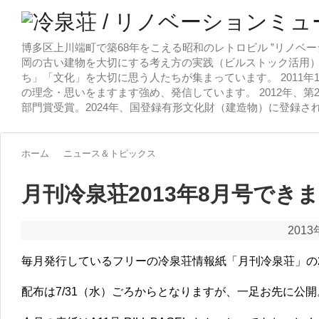
博多区上川端町で築68年をこえる昭和のレトロビル ”リノベー
岡の古い建物を大切にする考え方の実践（ビルストック活用）
ち」「文化」を大切に思う人たちが集まっています。 2011
の理念・思いをますます強め、発信しています。 2012年、第
部門賞受賞。2024年、国登録有形文化財（建造物）に登録さ
ホーム
ニュース＆トピックス
月刊冷泉荘2013年8月号でき
2013
毎月発行しているフリーの冷泉荘情報紙「月刊冷泉荘」の2
配布は7/31（水）ごろからとなりますが、一足お先に公開