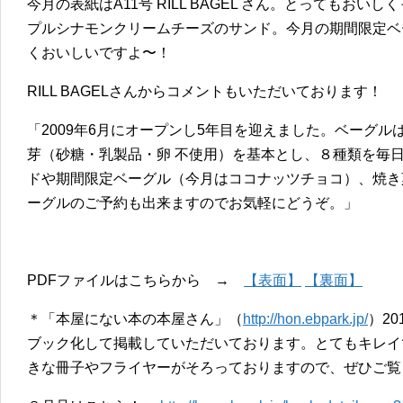
今月の表紙はA11号 RILL BAGEL さん。とってもお
プルシナモンクリームチーズのサンド。今月の期間限定ベ
くおいしいですよ〜！
RILL BAGELさんからコメントもいただいております！
「2009年6月にオープンし5年目を迎えました。ベーグ
芽（砂糖・乳製品・卵 不使用）を基本とし、８種類を毎
ドや期間限定ベーグル（今月はココナッツチョコ）、焼き
ーグルのご予約も出来ますのでお気軽にどうぞ。」
PDFファイルはこちらから →
【表面】
【裏面】
＊「本屋にない本の本屋さん」（
http://hon.ebpark.jp/
）2
ブック化して掲載していただいております。とてもキレイ
きな冊子やフライヤーがそろっておりますので、ぜひご覧