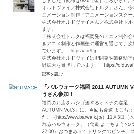
しました（配布は6/26［金］ごろから）。
オルドヴァイ／株式会社トルク」さん。今
ニメーション制作／アニメーションスクー
株式会社オルドヴァイさん／株式会社トル
ます。
「株式会社トルクは福岡発のアニメ制作会
きアニメ制作と作画塾の運営を通じて、次
でいます。 https://tor9.jp
株式会社オルドヴァイはIP開発や業務効
野拡大を目指しています。 https://olduvai.
記事を読む
「バルウォーク福岡 2011 AUTUMN
うさん参加！
福岡のお店をハシゴ酒するオトナの宴足、「
AUTUMN Vol.3」に、今回も食道 よ
た。（http://www.barwalk.jp/）11月
れるバルウォーク。（食道 よこちょうのバル
22:00）おつまみ＋１ドリンクのピンチョ