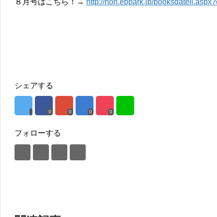
８月号はこちら！→
http://hon.ebpark.jp/booksdateil.asp
シェアする
0
0
0
0
フォローする