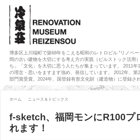
博多区上川端町で築68年をこえる昭和のレトロビル ”リノベー
岡の古い建物を大切にする考え方の実践（ビルストック活用）
ち」「文化」を大切に思う人たちが集まっています。 2011
の理念・思いをますます強め、発信しています。 2012年、第
部門賞受賞。2024年、国登録有形文化財（建造物）に登録さ
ホーム
ニュース＆トピックス
f-sketch、福岡モンにR10
れます！