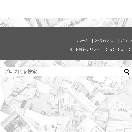
ホーム
冷泉荘とは
お問
©
冷泉荘 / リノベーションミュー