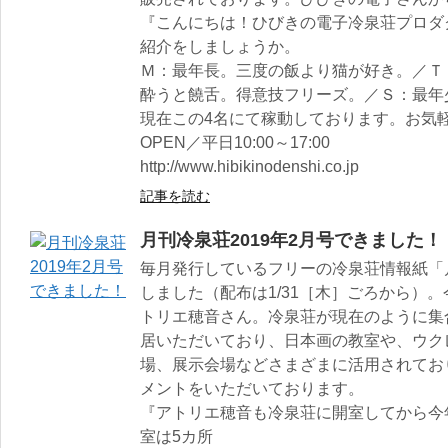
『こんにちは！ひびきの電子冷泉荘プロダ
紹介をしましょうか。
Ｍ：最年長。三度の飯より猫が好き。／Ｔ
酔うと饒舌。得意技フリーズ。／Ｓ：最年
現在この4名にて稼動しております。お気
OPEN／平日10:00～17:00
http://www.hibikinodenshi.co.jp
記事を読む
月刊冷泉荘2019年2月号できました！
毎月発行しているフリーの冷泉荘情報紙「月
しました（配布は1/31［木］ごろから）。
トリエ穂音さん。冷泉荘が現在のように集合
居いただいており、日本画の教室や、ウク
場、展示会場などさまざまに活用されてお
メントをいただいております。
『アトリエ穂音も冷泉荘に開室してから今
室は5カ所