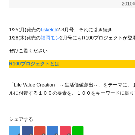
2010
1/25(月)発売の
f-sketch
2-3月号、それに引き続き
1/28(木)発売の
福岡モン
2月号にもR100プロジェクトが
ぜひご覧ください！
R100プロジェクトとは
「Life Value Creation ～生活価値創出～」をテ
ルに付帯する１００の要素を、１００をキーワードに掘り
シェアする