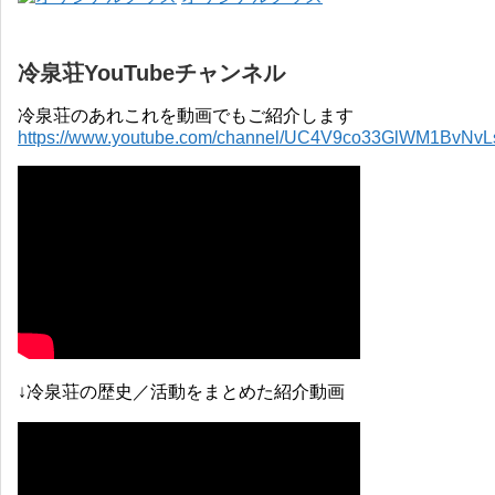
冷泉荘YouTubeチャンネル
冷泉荘のあれこれを動画でもご紹介します
https://www.youtube.com/channel/UC4V9co33GlWM1BvNv
↓冷泉荘の歴史／活動をまとめた紹介動画