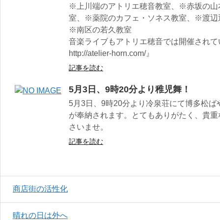
※上川端のアトリエ穂音教室、※赤坂の山
室、※薬院のカフェ・ソネス教室、※渡辺
※南区の若久教室
音楽ライブもアトリエ穂音では開催されて
http://atelier-horn.com/』
記事を読む
5月3日、9時20分より稚児舞！
5月3日、9時20分より冷泉荘にて博多松
が奉納されます。とてもありがたく、貴重
さいませ。
記事を読む
商店街の活性化
晴れの日は外へ