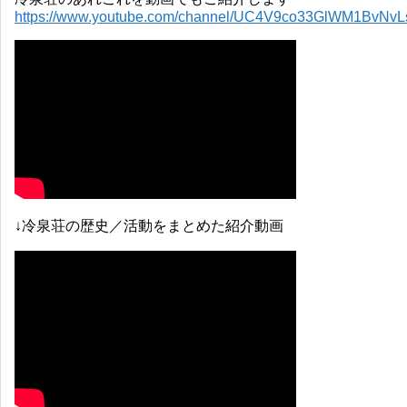
https://www.youtube.com/channel/UC4V9co33GlWM1BvNv
↓冷泉荘の歴史／活動をまとめた紹介動画