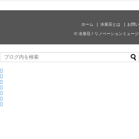
ホーム
冷泉荘とは
お問
©
冷泉荘 / リノベーションミュー