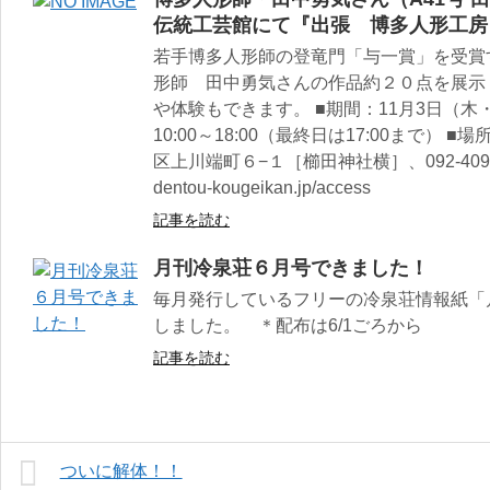
伝統工芸館にて『出張 博多人形工房
若手博多人形師の登竜門「与一賞」を受賞
形師 田中勇気さんの作品約２０点を展示
や体験もできます。 ■期間：11月3日（木・
10:00～18:00（最終日は17:00まで）
区上川端町６−１［櫛田神社横］、092-409-5450
dentou-kougeikan.jp/access
記事を読む
月刊冷泉荘６月号できました！
毎月発行しているフリーの冷泉荘情報紙「月
しました。 ＊配布は6/1ごろから
記事を読む
ついに解体！！