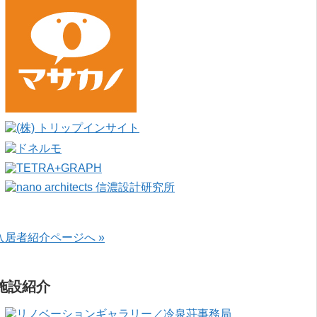
入居者紹介ページへ »
施設紹介