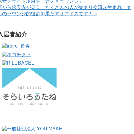
窓から承天寺が見え、たくさんの人が集まり交流が生まれ、ま
ちのラウンジ的役割を果たすオフィスです！ »
入居者紹介