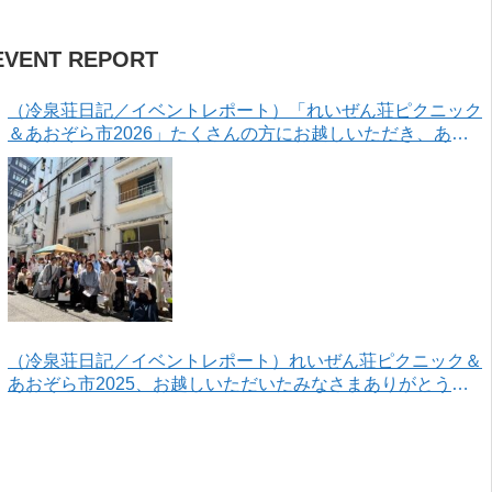
EVENT REPORT
（冷泉荘日記／イベントレポート）「れいぜん荘ピクニック
＆あおぞら市2026」たくさんの方にお越しいただき、あり
がとうございました！
（冷泉荘日記／イベントレポート）れいぜん荘ピクニック＆
あおぞら市2025、お越しいただいたみなさまありがとうご
ざいました！