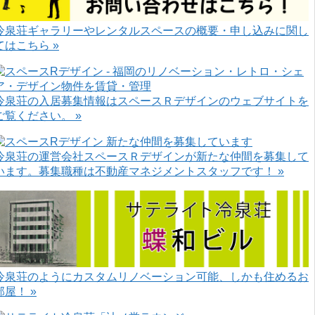
冷泉荘ギャラリーやレンタルスペースの概要・申し込みに関し
てはこちら »
冷泉荘の入居募集情報はスペースＲデザインのウェブサイトを
ご覧ください。 »
冷泉荘の運営会社スペースＲデザインが新たな仲間を募集して
います。募集職種は不動産マネジメントスタッフです！ »
冷泉荘のようにカスタムリノベーション可能、しかも住めるお
部屋！ »