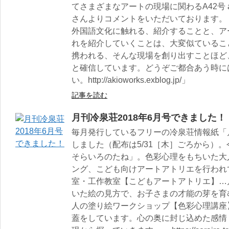
てさまざまなアートの現場に関わるA42号 ak
さんよりコメントをいただいております。
外国語文化に触れる、紹介することと、ア
れを紹介していくことは、大変似ているこ
携われる、そんな現場を創り出すことほど
と確信しています。どうぞご都合あう時に
い。http://akioworks.exblog.jp/」
記事を読む
月刊冷泉荘2018年6月号できました！
毎月発行しているフリーの冷泉荘情報紙「月
しました（配布は5/31［木］ごろから）。今月
そらいろのたね」。色彩心理をもちいた大
ング、こども向けアートアトリエを行われ
室・工作教室【こどもアートアトリエ】…
いた絵の見方で、お子さまの才能の芽を育
人の塗り絵ワークショップ【色彩心理講座
蓋をしています。心の奥に封じ込めた感情