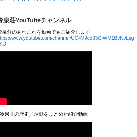
冷泉荘YouTubeチャンネル
冷泉荘のあれこれを動画でもご紹介します
ttps://www.youtube.com/channel/UC4V9co33GlWM1BvNvLsg
0sQ
↓冷泉荘の歴史／活動をまとめた紹介動画