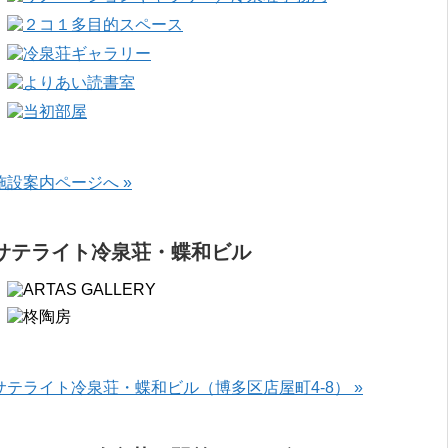
施設案内ページへ »
サテライト冷泉荘・蝶和ビル
サテライト冷泉荘・蝶和ビル（博多区店屋町4-8） »