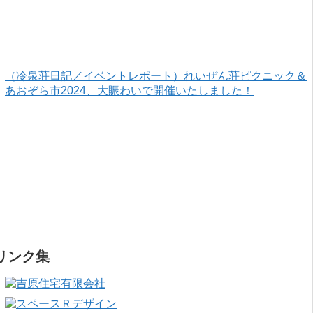
（冷泉荘日記／イベントレポート）れいぜん荘ピクニック＆
あおぞら市2024、大賑わいで開催いたしました！
リンク集