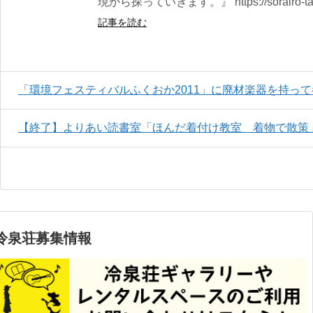
現から探っていきます。』 https://sorairo-tan
記事を読む
「環境フェスティバルふくおか2011」に廃材楽器を持っ
【終了】よりあい読書室「ほんだ着付け教室 着物で散策
冷泉荘募集情報