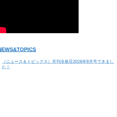
NEWS&TOPICS
（ニュース＆トピックス）月刊冷泉荘2026年8月号できまし
た！