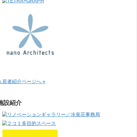
入居者紹介ページへ »
施設紹介