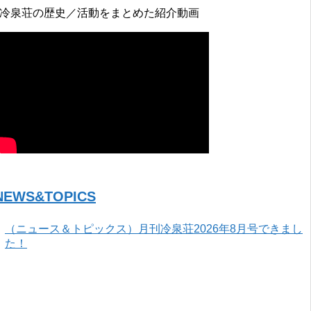
↓冷泉荘の歴史／活動をまとめた紹介動画
NEWS&TOPICS
（ニュース＆トピックス）月刊冷泉荘2026年8月号できまし
た！