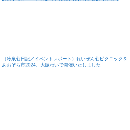
ざいました！
（冷泉荘日記／イベントレポート）れいぜん荘ピクニック＆
あおぞら市2024、大賑わいで開催いたしました！