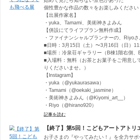
始めて見たら知らない景色があった
個性豊かな作品の数々をお楽しみください
【出展作家名】
・yuka、Tamami、美術神きよみん
【併設にてライフプラン無料作成】
・ファイナンシャルプランナーの、Riyoさ
■日時：3月15日（土）〜3月16日（日）11:0
■場所：冷泉荘ギャラリー（B棟1階右側、B
■入場料：無料（お茶とお菓子をご用意し
りくださいませ。）
【Instagram】
・yuka（@yukaurasawa）
・Tamami（@oekaki_jasmine）
・美術神きよみん（@Kiyomi_art__）
・Riyo（@hirano920）
記事を読む
【終了】第5回！こどもアートアトリ
お子さまの『やってみたい！』を全力サポ