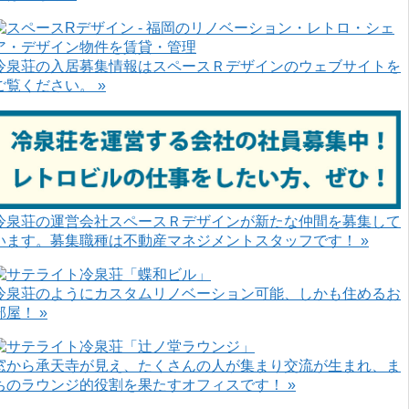
冷泉荘の入居募集情報はスペースＲデザインのウェブサイトを
ご覧ください。 »
冷泉荘の運営会社スペースＲデザインが新たな仲間を募集して
います。募集職種は不動産マネジメントスタッフです！ »
冷泉荘のようにカスタムリノベーション可能、しかも住めるお
部屋！ »
窓から承天寺が見え、たくさんの人が集まり交流が生まれ、ま
ちのラウンジ的役割を果たすオフィスです！ »