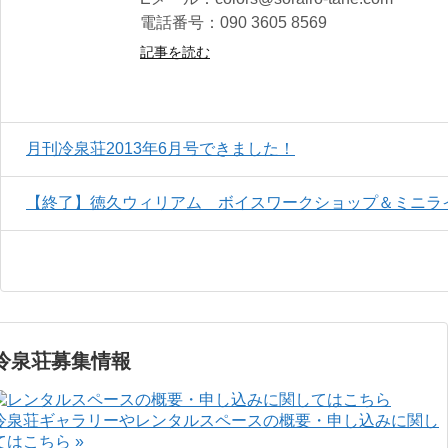
電話番号：090 3605 8569
記事を読む
月刊冷泉荘2013年6月号できました！
【終了】徳久ウィリアム ボイスワークショップ＆ミニラ
冷泉荘募集情報
冷泉荘ギャラリーやレンタルスペースの概要・申し込みに関し
てはこちら »