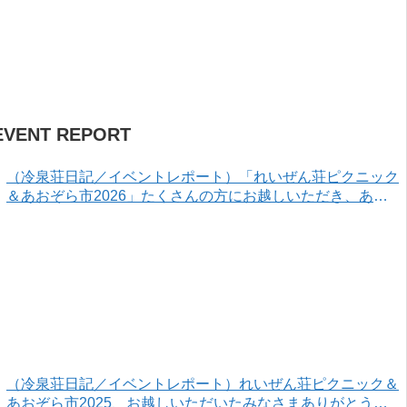
EVENT REPORT
（冷泉荘日記／イベントレポート）「れいぜん荘ピクニック
＆あおぞら市2026」たくさんの方にお越しいただき、あり
がとうございました！
（冷泉荘日記／イベントレポート）れいぜん荘ピクニック＆
あおぞら市2025、お越しいただいたみなさまありがとうご