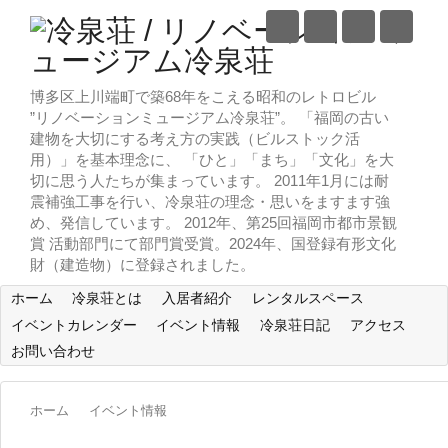
博多区上川端町で築68年をこえる昭和のレトロビル
”リノベーションミュージアム冷泉荘”。 「福岡の古い
建物を大切にする考え方の実践（ビルストック活
用）」を基本理念に、 「ひと」「まち」「文化」を大
切に思う人たちが集まっています。 2011年1月には耐
震補強工事を行い、冷泉荘の理念・思いをますます強
め、発信しています。 2012年、第25回福岡市都市景観
賞 活動部門にて部門賞受賞。2024年、国登録有形文化
財（建造物）に登録されました。
ホーム
冷泉荘とは
入居者紹介
レンタルスペース
イベントカレンダー
イベント情報
冷泉荘日記
アクセス
お問い合わせ
ホーム
イベント情報