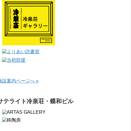
施設案内ページへ »
サテライト冷泉荘・蝶和ビル