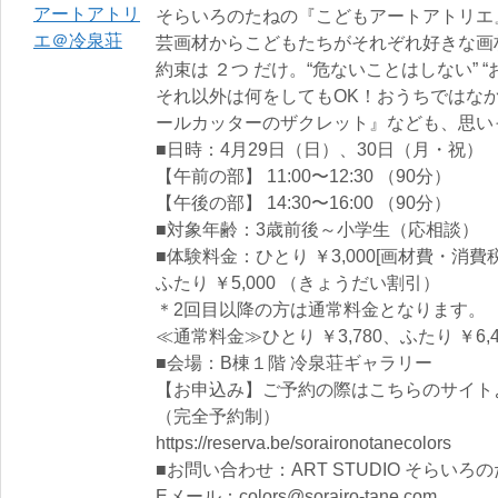
そらいろのたねの『こどもアートアトリエ
芸画材からこどもたちがそれぞれ好きな画
約束は ２つ だけ。“危ないことはしない” 
それ以外は何をしてもOK！おうちではな
ールカッターのザクレット』なども、思い
■日時：4月29日（日）、30日（月・祝）
【午前の部】 11:00〜12:30 （90分）
【午後の部】 14:30〜16:00 （90分）
■対象年齢：3歳前後～小学生（応相談）
■体験料金：ひとり ￥3,000[画材費・消費
ふたり ￥5,000 （きょうだい割引）
＊2回目以降の方は通常料金となります。
≪通常料金≫ひとり ￥3,780、ふたり ￥6
■会場：B棟１階 冷泉荘ギャラリー
【お申込み】ご予約の際はこちらのサイト
（完全予約制）
https://reserva.be/soraironotanecolors
■お問い合わせ：ART STUDIO そらいろ
Eメール：colors@sorairo-tane.com