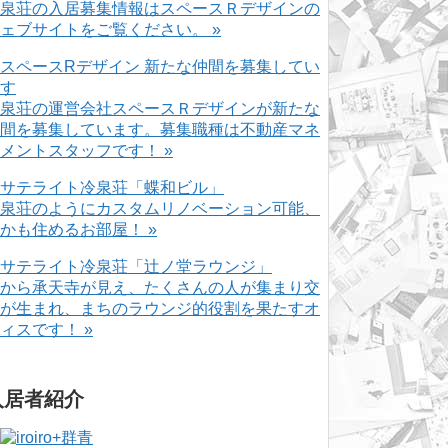
泉荘の入居募集情報はスペースＲデザインの
ェブサイトをご覧ください。 »
泉荘の運営会社スペースＲデザインが新たな
間を募集しています。募集職種は不動産マネ
メントスタッフです！ »
泉荘のようにカスタムリノベーション可能、
かも住めるお部屋！ »
から承天寺が見え、たくさんの人が集まり交
が生まれ、まちのラウンジ的役割を果たすオ
ィスです！ »
入居者紹介