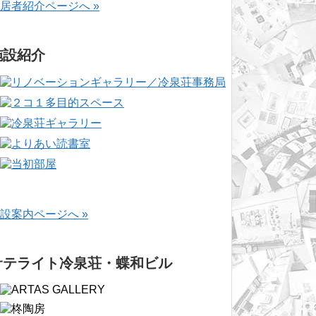
居者紹介ページへ »
施設紹介
設案内ページへ »
サテライト冷泉荘・蝶和ビル