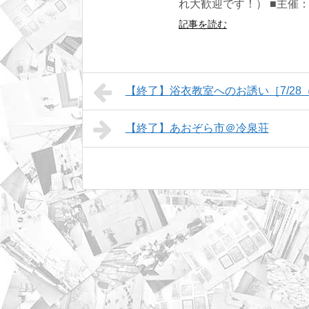
れ大歓迎です！） ■主催
記事を読む
【終了】浴衣教室へのお誘い［7/2
【終了】あおぞら市＠冷泉荘