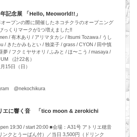
展 「Hello, Meoworld!!」
年オープンの際に開催したネコチクラのオープニング
d!』にびっくりマークが1つ増えました!!
 有木あり / アリマタカシ / Itsumi Tozawa / うし
nu / きたかみもとい / 独楽子 / grass / CYON / 田中慎
白昼夢 / フクミヤサオリ / ふみと / ほ〜こう / masaya /
UUM （計22名）
3月15日（日）
am @nekochikura
く音 「tico moon & zerokichi
19:30 / start 20:00 ■会場：A31号 アトリエ穂音
ドリンクとうーばん付）／当日 3,500円（ドリンク