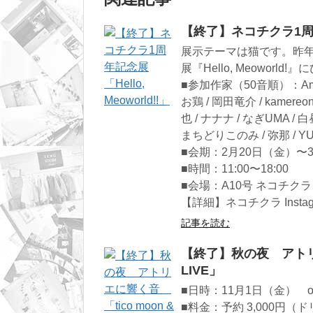
【終了】ネコチクラ1周年記念
展示テーマは猫です。昨
展『Hello, Meoworl
■参加作家（50音順）：Amen /
お鶏 / 岡田竜介 / kamereo
也 / ナナナ / なぎUMA / 
まちどりこのみ / 弥那 / Y
■会期：2月20日（金）〜
■時間：11:00〜18:00
■会場：A10号 ネコチクラ
【詳細】ネコチクラ Instagr
記事を読む
【終了】秋の夜 アトリエに響
LIVE」
■日時：11月1日（金） open 
■料金：予約 3,000円（