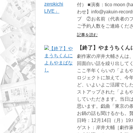
付） ■演奏：tico moon (har
わせ】info@yakuin-r
ブ ②お名前（代表者の
ご予約人数をご連絡ください。
記事を読む
【終了】やまうちくん
劇作家の岸井大輔さんは
回面白い話を繰り出して
ここ半年くらいの「よも
ロジェクトに加えて、今
ど、いよいよご活躍でし
ストアップされた「よも
していただきます。当日
思います。戯曲「東京の
お鍋の話も聞けるかも。贅
日時：12月14日（月）19:
ゲスト：岸井大輔［劇作家］