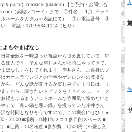
入
p & guitar), zerokichi (ukulele) 【ご予約・お問い合
ecords.com（薬院レコード）まで、①件名：11月1日ライ
フルネームをカタカナ表記にて） ③お電話番号 ④
 電話：070-5534-1114（ヒサ）
によもやまばなし
、日常全般を一味違った視点から捉え直していて、毎
くる達人です。そんな岸井さんが福岡にやってきて、
やまばなし」をしてくれます。岸井さん、ご自身のプ
年はカオスラウンジとの仕事やゲンロンへの登壇な
たから、どんな話が聞けるか楽しみです！当日は、リ
施
やま」から、聞きたいトピックをチョイスし、トーク
はお鍋もふるまうアットホームな雰囲気で進めたいと
条件」で「良い鍋と悪い鍋」を扱っていた岸井さん、
沢な時間となりそうですので、この機会にぜひ！ ●
00～21:00 ■場所：B棟1階２コ１多目的スペース ■
 ■定員：10名程度 ■参加費：1,500円（※差し入