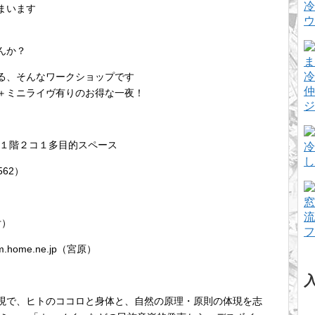
冷
まいます
ウ
んか？
冷
る、そんなワークショップです
仲
＋ミニライヴ有りのお得な一夜！
ジ
棟１階２コ１多目的スペース
冷
し
562）
窓
流
付）
フ
m.home.ne.jp（宮原）
現で、ヒトのココロと身体と、自然の原理・原則の体現を志