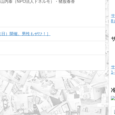
：山内泰（NPO法人ドネルモ）・猪股春香
サ
8
8（日）開催。男性もぜひ！］
サ
1