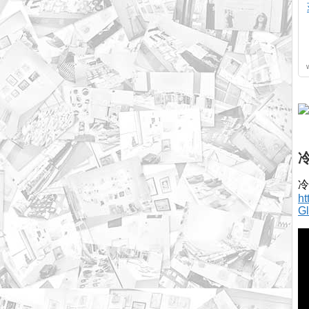
冷
h
G