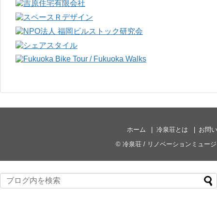
ホーム
冷泉荘とは
お問
©
冷泉荘 / リノベーションミュー