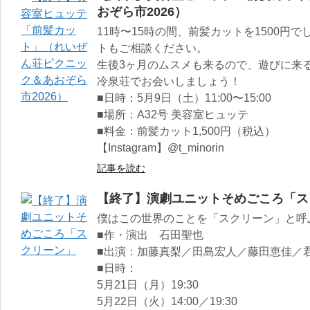
おぞら市2026）
11時〜15時の間、前髪カットを1500円
トもご相談ください。
生後3ヶ月のムスメも来るので、遊びに来
冷泉荘でお会いしましょう！
■日時：5月9日（土）11:00〜15:00
■場所：A32号 美容室ヒュッテ
■料金：前髪カット1,500円（税込）
【Instagram】@t_minorin
記事を読む
【終了】演劇ユニットそめごころ「ス
僕はこの世界のことを「スクリーン」と呼
■作・演出 石田聖也
■出演：加藤真梨／田島宏人／藤田恵佳／
■日時：
5月21日（月）19:30
5月22日（火）14:00／19:30