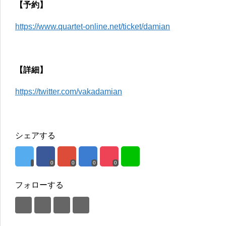
【予約】
https://www.quartet-online.net/ticket/damian
【詳細】
https://twitter.com/vakadamian
シェアする
0
0
0
0
フォローする