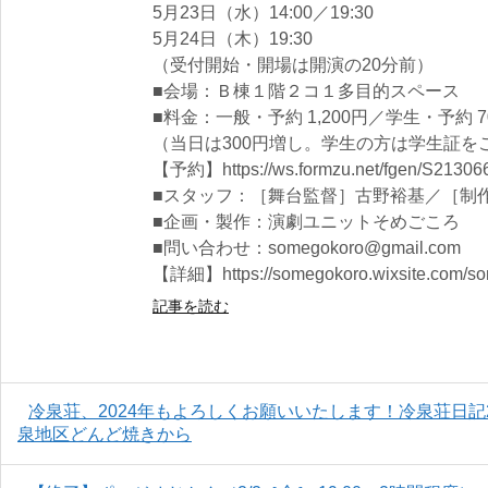
5月23日（水）14:00／19:30
5月24日（木）19:30
（受付開始・開場は開演の20分前）
■会場：Ｂ棟１階２コ１多目的スペース
■料金：一般・予約 1,200円／学生・予約 7
（当日は300円増し。学生の方は学生証を
【予約】https://ws.formzu.net/fgen/S21306
■スタッフ：［舞台監督］古野裕基／［制
■企画・製作：演劇ユニットそめごころ
■問い合わせ：somegokoro@gmail.com
【詳細】https://somegokoro.wixsite.com/s
記事を読む
冷泉荘、2024年もよろしくお願いいたします！冷泉荘日記
泉地区どんど焼きから