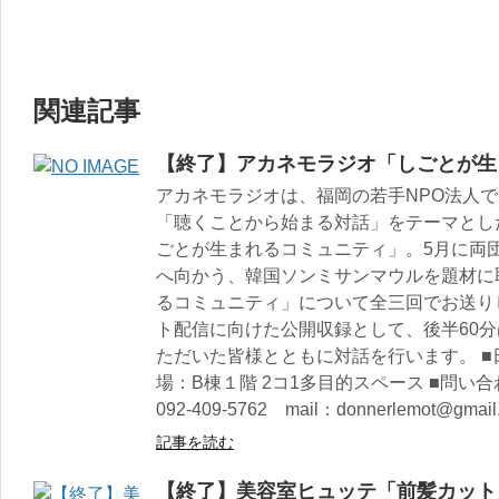
関連記事
【終了】アカネモラジオ「しごとが生
アカネモラジオは、福岡の若手NPO法人
「聴くことから始まる対話」をテーマとし
ごとが生まれるコミュニティ」。5月に両
へ向かう、韓国ソンミサンマウルを題材に
るコミュニティ」について全三回でお送り
ト配信に向けた公開収録として、後半60
ただいた皆様とともに対話を行います。 ■日時
場：B棟１階 2コ1多目的スペース ■問い合
092-409-5762 mail：donnerlemot@gmail
記事を読む
【終了】美容室ヒュッテ「前髪カット