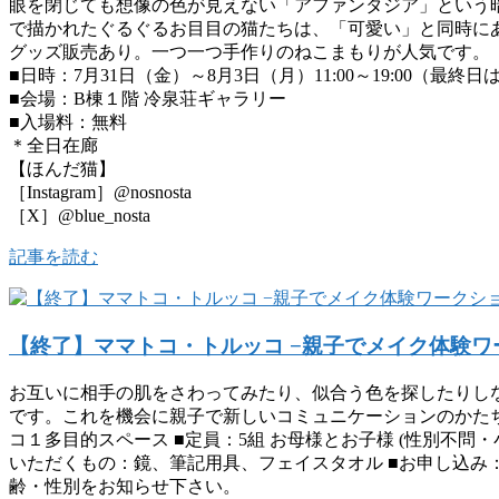
眼を閉じても想像の色が見えない「アファンタジア」という
で描かれたぐるぐるお目目の猫たちは、「可愛い」と同時に
グッズ販売あり。一つ一つ手作りのねこまもりが人気です。
■日時：7月31日（金）～8月3日（月）11:00～19:00（最終日は1
■会場：B棟１階 冷泉荘ギャラリー
■入場料：無料
＊全日在廊
【ほんだ猫】
［Instagram］@nosnosta
［X］@blue_nosta
記事を読む
【終了】ママトコ・トルッコ −親子でメイク体験ワ
お互いに相手の肌をさわってみたり、似合う色を探したりし
です。これを機会に親子で新しいコミュニケーションのかたちを見
コ１多目的スペース ■定員：5組 お母様とお子様 (性別不問・小学生
いただくもの：鏡、筆記用具、フェイスタオル ■お申し込み：件名「
齢・性別をお知らせ下さい。