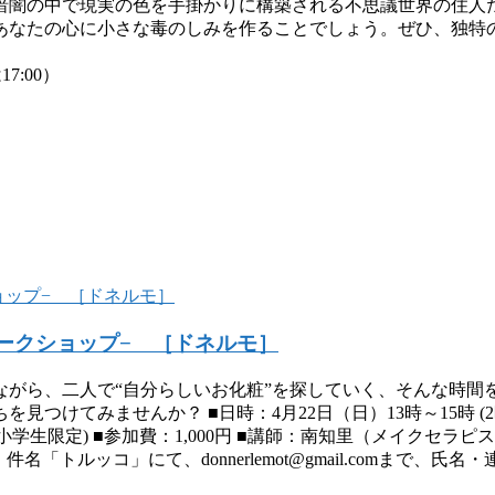
暗闇の中で現実の色を手掛かりに構築される不思議世界の住人
あなたの心に小さな毒のしみを作ることでしょう。ぜひ、独特
7:00）
ークショップ− ［ドネルモ］
ながら、二人で“自分らしいお化粧”を探していく、そんな時間
つけてみませんか？ ■日時：4月22日（日）13時～15時 (2
限定) ■参加費：1,000円 ■講師：南知里（メイクセラピスト、L
トルッコ」にて、donnerlemot@gmail.comまで、氏