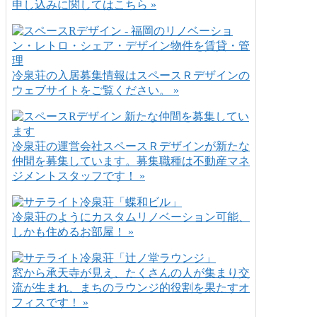
申し込みに関してはこちら »
冷泉荘の入居募集情報はスペースＲデザインの
ウェブサイトをご覧ください。 »
冷泉荘の運営会社スペースＲデザインが新たな
仲間を募集しています。募集職種は不動産マネ
ジメントスタッフです！ »
冷泉荘のようにカスタムリノベーション可能、
しかも住めるお部屋！ »
窓から承天寺が見え、たくさんの人が集まり交
流が生まれ、まちのラウンジ的役割を果たすオ
フィスです！ »