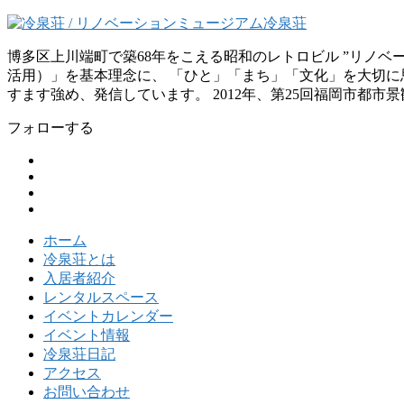
博多区上川端町で築68年をこえる昭和のレトロビル ”リノ
活用）」を基本理念に、 「ひと」「まち」「文化」を大切に思
すます強め、発信しています。 2012年、第25回福岡市都市
フォローする
ホーム
冷泉荘とは
入居者紹介
レンタルスペース
イベントカレンダー
イベント情報
冷泉荘日記
アクセス
お問い合わせ