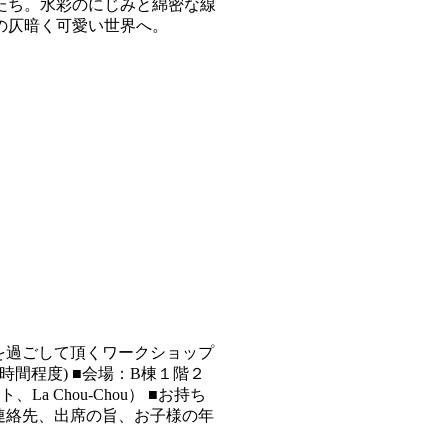
たち。水彩のにじみと綿密な線
の仄暗く可愛い世界へ。
を過ごして頂くワークショップ
時間程度) ■会場：B棟１階２
a Chou-Chou） ■お持ち
名・連絡先、出席の旨、お子様の年