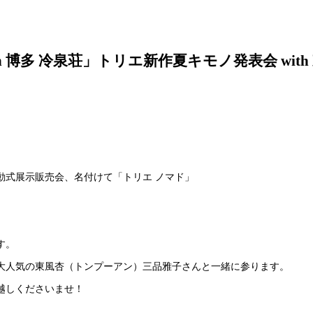
r in 博多 冷泉荘」トリエ新作夏キモノ発表会 with
動式展示販売会、名付けて「トリエ ノマド」
す。
大人気の東風杏（トンプーアン）三品雅子さんと一緒に参ります。
越しくださいませ！