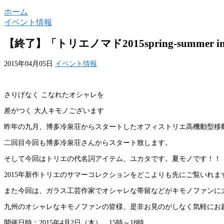
ホーム
イベント情報
【終了】「トリエノマド2015spring-summe
2015年04月05日
イベント情報
さりげなく こなれたオシャレを
差がつく 大人キモノございます
昨年の九月、博多冷泉荘からスタートしたオフィストリエ高機動型移
二回目今回も博多冷泉荘さんからスタート致します。
そして今回はトリエの代名詞アイテム、ユカタです。夏モノです！！
2015年新作トリエのサマーコレクションをどこよりも先にご覧いれま
また今回は、ガラス工芸作家でオシャレな帯留などがキモノファンに
九州のオシャレなキモノファンの皆様、是非お見のがしなく気軽にお
開催日時：2015年4月2日（木） 15時～18時