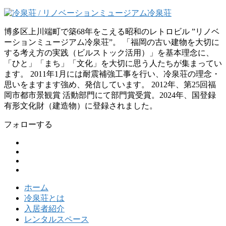
博多区上川端町で築68年をこえる昭和のレトロビル ”リノベ
ーションミュージアム冷泉荘”。 「福岡の古い建物を大切に
する考え方の実践（ビルストック活用）」を基本理念に、
「ひと」「まち」「文化」を大切に思う人たちが集まってい
ます。 2011年1月には耐震補強工事を行い、冷泉荘の理念・
思いをますます強め、発信しています。 2012年、第25回福
岡市都市景観賞 活動部門にて部門賞受賞。2024年、国登録
有形文化財（建造物）に登録されました。
フォローする
ホーム
冷泉荘とは
入居者紹介
レンタルスペース