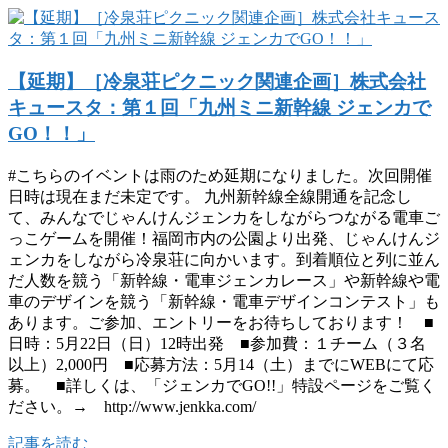
【延期】［冷泉荘ピクニック関連企画］株式会社
キュースタ：第１回「九州ミニ新幹線 ジェンカで
GO！！」
#こちらのイベントは雨のため延期になりました。次回開催
日時は現在まだ未定です。 九州新幹線全線開通を記念し
て、みんなでじゃんけんジェンカをしながらつながる電車ご
っこゲームを開催！福岡市内の公園より出発、じゃんけんジ
ェンカをしながら冷泉荘に向かいます。到着順位と列に並ん
だ人数を競う「新幹線・電車ジェンカレース」や新幹線や電
車のデザインを競う「新幹線・電車デザインコンテスト」も
あります。ご参加、エントリーをお待ちしております！ ■
日時：5月22日（日）12時出発 ■参加費：１チーム（３名
以上）2,000円 ■応募方法：5月14（土）までにWEBにて応
募。 ■詳しくは、「ジェンカでGO!!」特設ページをご覧く
ださい。→ http://www.jenkka.com/
記事を読む