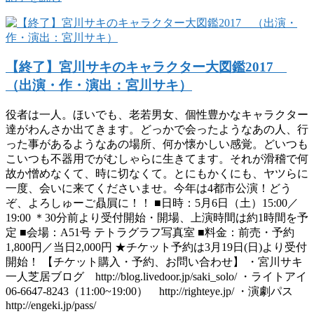
【終了】宮川サキのキャラクター大図鑑2017
（出演・作・演出：宮川サキ）
役者は一人。ほいでも、老若男女、個性豊かなキャラクター
達がわんさか出てきます。どっかで会ったようなあの人、行
った事があるようなあの場所、何か懐かしい感覚。どいつも
こいつも不器用でがむしゃらに生きてます。それが滑稽で何
故か憎めなくて、時に切なくて。とにもかくにも、ヤツらに
一度、会いに来てくださいませ。今年は4都市公演！どう
ぞ、よろしゅーご贔屓に！！ ■日時：5月6日（土）15:00／
19:00 ＊30分前より受付開始・開場、上演時間は約1時間を予
定 ■会場：A51号 テトラグラフ写真室 ■料金：前売・予約
1,800円／当日2,000円 ★チケット予約は3月19日(日)より受付
開始！ 【チケット購入・予約、お問い合わせ】 ・宮川サキ
一人芝居ブログ http://blog.livedoor.jp/saki_solo/ ・ライトアイ
06-6647-8243（11:00~19:00） http://righteye.jp/ ・演劇パス
http://engeki.jp/pass/