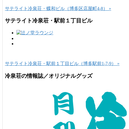
サテライト冷泉荘・蝶和ビル（博多区店屋町4-8） »
サテライト冷泉荘・駅前１丁目ビル
サテライト冷泉荘・駅前１丁目ビル（博多駅前1-7-9） »
冷泉荘の情報誌／オリジナルグッズ