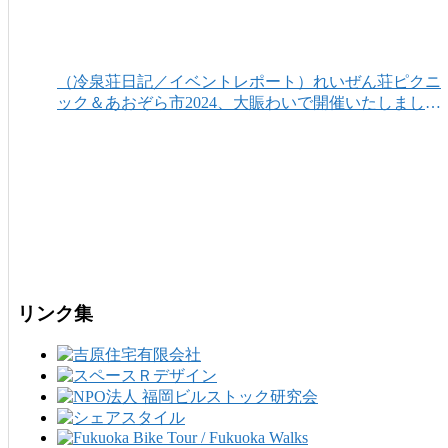
（冷泉荘日記／イベントレポート）れいぜん荘ピクニ
ック＆あおぞら市2024、大賑わいで開催いたしまし
た！
リンク集