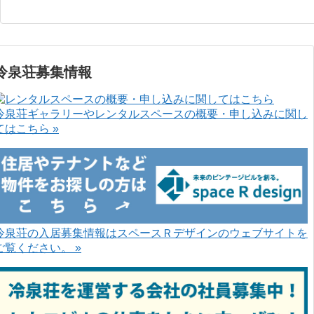
冷泉荘募集情報
冷泉荘ギャラリーやレンタルスペースの概要・申し込みに関し
てはこちら »
冷泉荘の入居募集情報はスペースＲデザインのウェブサイトを
ご覧ください。 »