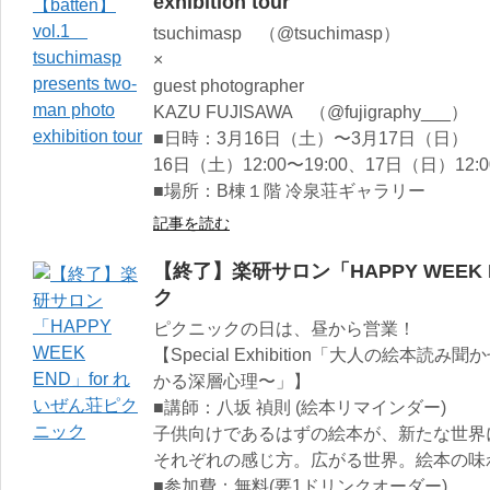
exhibition tour
tsuchimasp （@tsuchimasp）
×
guest photographer
KAZU FUJISAWA （@fujigraphy___）
■日時：3月16日（土）〜3月17日（日）
16日（土）12:00〜19:00、17日（日）12:0
■場所：B棟１階 冷泉荘ギャラリー
記事を読む
【終了】楽研サロン「HAPPY WEEK 
ク
ピクニックの日は、昼から営業！
【Special Exhibition「大人の絵
かる深層心理〜」】
■講師：八坂 禎則 (絵本リマインダー)
子供向けであるはずの絵本が、新たな世界
それぞれの感じ方。広がる世界。絵本の味
■参加費：無料(要1ドリンクオーダー)