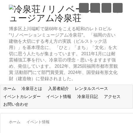
博多区上川端町で築68年をこえる昭和のレトロビル
”リノベーションミュージアム冷泉荘”。 「福岡の古い
建物を大切にする考え方の実践（ビルストック活
用）」を基本理念に、 「ひと」「まち」「文化」を大
切に思う人たちが集まっています。 2011年1月には耐
震補強工事を行い、冷泉荘の理念・思いをますます強
め、発信しています。 2012年、第25回福岡市都市景観
賞 活動部門にて部門賞受賞。2024年、国登録有形文化
財（建造物）に登録されました。
ホーム
冷泉荘とは
入居者紹介
レンタルスペース
イベントカレンダー
イベント情報
冷泉荘日記
アクセス
お問い合わせ
ホーム
イベント情報