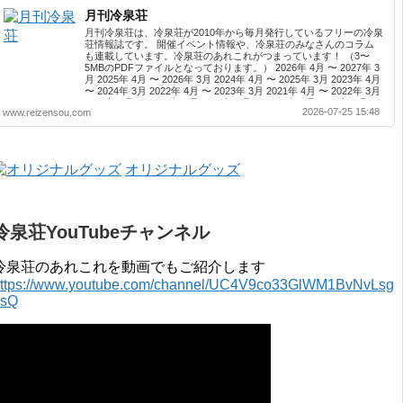
月刊冷泉荘
月刊冷泉荘は、冷泉荘が2010年から毎月発行しているフリーの冷泉
荘情報誌です。 開催イベント情報や、冷泉荘のみなさんのコラム
も連載しています。冷泉荘のあれこれがつまっています！ （3〜
5MBのPDFファイルとなっております。） 2026年 4月 〜 2027年 3
月 2025年 4月 〜 2026年 3月 2024年 4月 〜 2025年 3月 2023年 4月
〜 2024年 3月 2022年 4月 〜 2023年 3月 2021年 4月 〜 2022年 3月
2020年 4月 〜 2021年 3月 2019年 4月 〜 2020年 3月 2018年 4月 〜
2026-07-25 15:48
www.reizensou.com
2019年 3月 2017年 4月 〜 2018年 3月 2016年 4月 〜 2017年 3月
2015年 4月 〜 2016年 3月 2014年 4月 〜 2015年 3月 2013...
オリジナルグッズ
冷泉荘YouTubeチャンネル
冷泉荘のあれこれを動画でもご紹介します
ttps://www.youtube.com/channel/UC4V9co33GlWM1BvNvLsg
0sQ