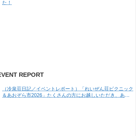
た！
EVENT REPORT
（冷泉荘日記／イベントレポート）「れいぜん荘ピクニック
＆あおぞら市2026」たくさんの方にお越しいただき、あり
がとうございました！