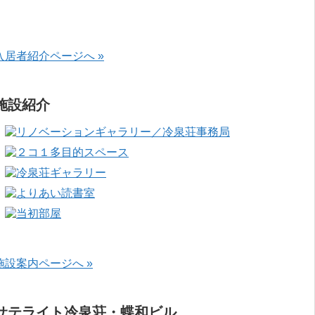
入居者紹介ページへ »
施設紹介
施設案内ページへ »
サテライト冷泉荘・蝶和ビル