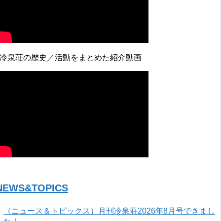
↓冷泉荘の歴史／活動をまとめた紹介動画
NEWS&TOPICS
（ニュース＆トピックス）月刊冷泉荘2026年8月号できまし