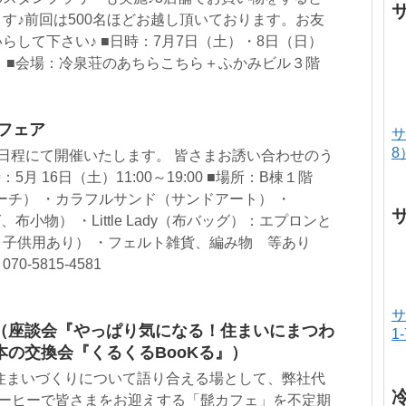
す♪前回は500名ほどお越し頂いております。お友
らして下さい♪ ■日時：7月7日（土）・8日（日）
天決行） ■会場：冷泉荘のあちらこちら＋ふかみビル３階
フェア
サ
8
日程にて開催いたします。 皆さまお誘い合わせのう
月 16日（土）11:00～19:00 ■場所：B棟１階
（ポーチ） ・カラフルサンド（サンドアート） ・
ッグ、布小物） ・Little Lady（布バッグ）：エプロンと
子供用あり） ・フェルト雑貨、編み物 等あり
-5815-4581
サ
（座談会『やっぱり気になる！住まいにまつわ
1
の交換会『くるくるBooKる』）
に住まいづくりについて語り合える場として、弊社代
コーヒーで皆さまをお迎えする「髭カフェ」を不定期