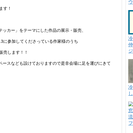
ウ
れます！
テッカー」をテーマにした作品の展示・販売、
冷
l.3に参加してくださっている作家様のうち
仲
ジ
販売します！！
ペースなども設けておりますので是非会場に足を運びにきて
冷
し
窓
流
フ