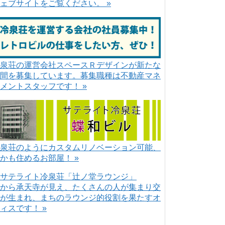
ェブサイトをご覧ください。 »
泉荘の運営会社スペースＲデザインが新たな
間を募集しています。募集職種は不動産マネ
メントスタッフです！ »
泉荘のようにカスタムリノベーション可能、
かも住めるお部屋！ »
から承天寺が見え、たくさんの人が集まり交
が生まれ、まちのラウンジ的役割を果たすオ
ィスです！ »