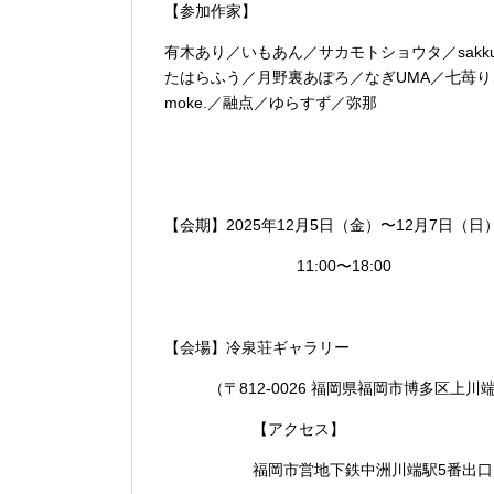
【参加作家】
有木あり／いもあん／サカモトショウタ／sakk
たはらふう／月野裏あぽろ／なぎUMA／七苺
moke.／融点／ゆらすず／弥那
【会期】2025年12月5日（金）〜12月7日（日
11:00〜18:00
【会場】冷泉荘ギャラリー
（〒812-0026 福岡県福岡市博多区上
【アクセス】
福岡市営地下鉄中洲川端駅5番出口