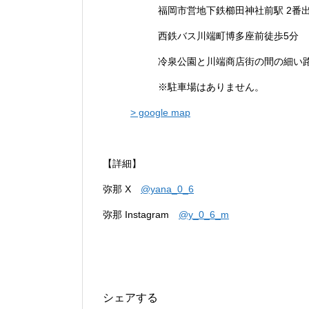
福岡市営地下鉄櫛田神社前駅 2番
西鉄バス川端町博多座前徒歩5分
冷泉公園と川端商店街の間の細い
※駐車場はありません。
> google map
【詳細】
弥那 X
@yana_0_6
弥那 Instagram
@y_0_6_m
シェアする