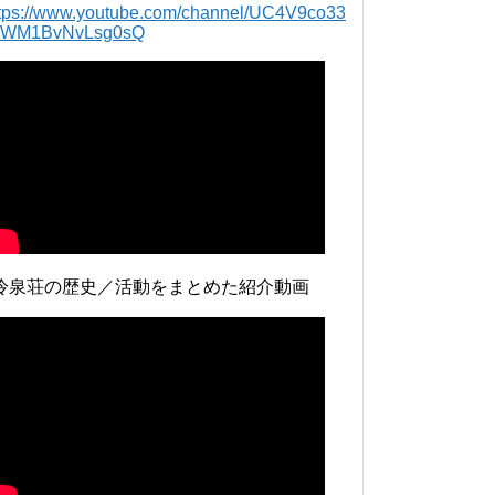
ttps://www.youtube.com/channel/UC4V9co33
lWM1BvNvLsg0sQ
冷泉荘の歴史／活動をまとめた紹介動画