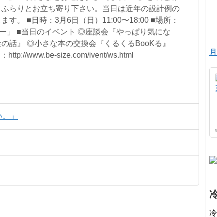
、ふらりとお立ち寄り下さい。当日は近年の設計例の
。 ■日時：3月6日（日）11:00〜18:00 ■場所：
ー」 ■当日のイベント ◎座談会『やっぱり気にな
の話』 ◎小さな本の交換会『くるくるBooKる』
月
/www.be-size.com/ivent/ws.html
い。」
冷