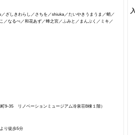
u／ざしきわらし／さちを／shiuka／たいやきうまうま／蛸／
りこ／なるぺ／和花あず／蜂之宮／ふみと／まんぷく／ミキ／
）
川端町9-35 リノベーションミュージアム冷泉荘B棟１階）
より徒歩5分