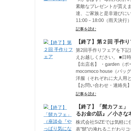
素敵なプレゼントが貰えま
達、ご家族と是非遊びにい
11:00－18:00（雨
記事を読む
【終了】第２回 手作り
第2回手作りフェアを下記
えお越しください。 ■日時：5
【出店名】 ・garden
mocomoco house（バ
洋服（それぞれに大人用と
【お問い合わせ・連絡先】070
記事を読む
【終了】「髭カフェ」
るお金の話』／小さな本
株式会社SiZEでは気軽
表”髭”の淹れるこだわり