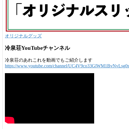
オリジナルグッズ
冷泉荘YouTubeチャンネル
冷泉荘のあれこれを動画でもご紹介します
https://www.youtube.com/channel/UC4V9co33GlWM1BvNvLsg0