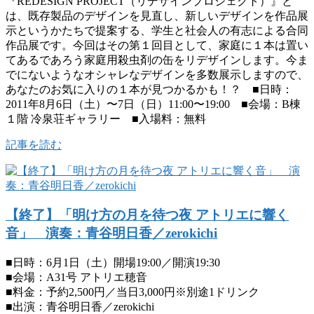
『REDESIGN PROJECT（リデザインプロジェクト）』と
は、既存製品のデザインを見直し、新しいデザインを作品展
示というかたちで提案する、学生と社会人の有志による合同
作品展です。今回はその第１回目として、家庭に１本は置い
てあるであろう家庭用殺虫剤の缶をリデザインします。今ま
でにないようなオシャレなデザインを多数展示しますので、
あなたのお気に入りの１本が見つかるかも！？ ■日時：
2011年8月6日（土）〜7日（日）11:00〜19:00 ■会場：B棟
１階 冷泉荘ギャラリー ■入場料：無料
記事を読む
【終了】「明け方の月を待つ夜 アトリエに響く
音」 演奏：青谷明日香／zerokichi
■日時：6月1日（土）開場19:00／開演19:30
■会場：A31号 アトリエ穂音
■料金：予約2,500円／当日3,000円※別途1ドリンク
■出演：青谷明日香／zerokichi