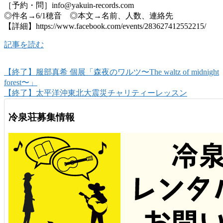
［予約・問］info@yakuin-records.com
◎件名→6/1穂音 ◎本文→名前、人数、連絡先
【詳細】https://www.facebook.com/events/283627412552215/
記事を読む
【終了】服部真希 個展「森夜のワルツ〜The waltz of midnight
forest〜」
【終了】太平洋沖東北大震災チャリティーレッスン
冷泉荘募集情報