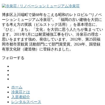
博多区上川端町で築68年をこえる昭和のレトロビル ”リノベ
ーションミュージアム冷泉荘”。 「福岡の古い建物を大切に
する考え方の実践（ビルストック活用）」を基本理念に、
「ひと」「まち」「文化」を大切に思う人たちが集まってい
ます。 2011年1月には耐震補強工事を行い、冷泉荘の理念・
思いをますます強め、発信しています。 2012年、第25回福
岡市都市景観賞 活動部門にて部門賞受賞。2024年、国登録
有形文化財（建造物）に登録されました。
フォローする
ホーム
冷泉荘とは
入居者紹介
レンタルスペース