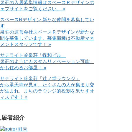
泉荘の入居募集情報はスペースＲデザインの
ェブサイトをご覧ください。 »
泉荘の運営会社スペースＲデザインが新たな
間を募集しています。募集職種は不動産マネ
メントスタッフです！ »
泉荘のようにカスタムリノベーション可能、
かも住めるお部屋！ »
から承天寺が見え、たくさんの人が集まり交
が生まれ、まちのラウンジ的役割を果たすオ
ィスです！ »
入居者紹介