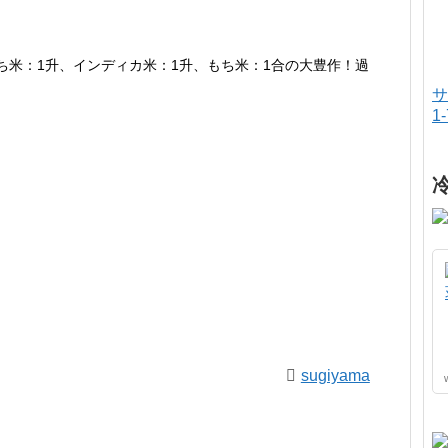
ち米：1升
、インディカ米：1升、もち米：1合の大豊作！過
サ
1
sugiyama