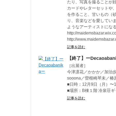
たり、写真を撮ることが好き
カードやレターセットや
を作ること、甘いもの（
り、音楽などを愛してい
ようなアーティストになる
http://maidemsbazar.wix
http://www.maidemsbazar.
記事を読む
【終了】ーDecaoaban
［出展者］
今津凛花／かかか／加治歩
sooona／曽根崎琴未／
■日時：12月9日（月）〜12
■場所：B棟１階 冷泉荘
記事を読む