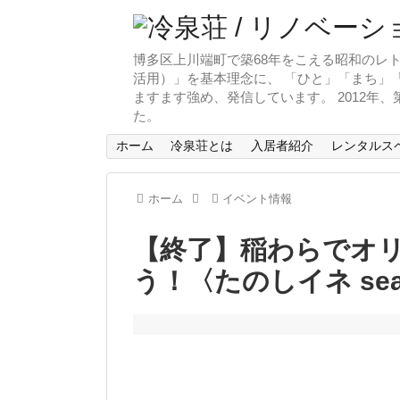
博多区上川端町で築68年をこえる昭和のレト
活用）」を基本理念に、 「ひと」「まち」「
ますます強め、発信しています。 2012年
た。
ホーム
冷泉荘とは
入居者紹介
レンタルス
ホーム
イベント情報
【終了】稲わらでオ
う！〈たのしイネ sea