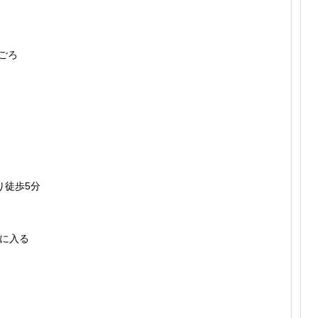
0ごろ
り徒歩5分
に入る