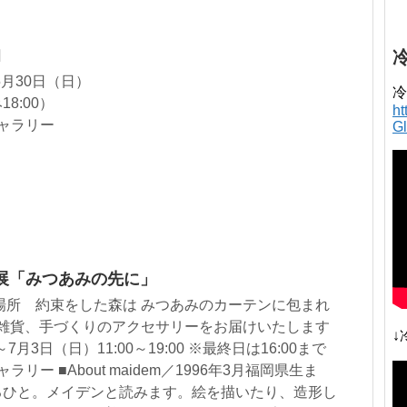
｣
5月30日（日）
冷
18:00）
h
ギャラリー
G
個展「みつあみの先に」
場所 約束をした森は みつあみのカーテンに包まれ
紙雑貨、手づくりのアクセサリーをお届けいたします
↓
7月3日（日）11:00～19:00 ※最終日は16:00まで
リー ■About maidem／1996年3月福岡県生ま
るひと。メイデンと読みます。絵を描いたり、造形し