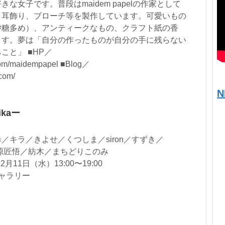
な女子です。普段はmaidem papelの作家として
、耳飾り、ブローチ等を製作しています。可愛いもの
砂糖多め）、アンティークなもの、クラフト紙の香
ます。夢は「自分の作ったものが自分の手に残らない
こと」 ■HP／
.com/maidempapel ■Blog／
com/
N
ikaー
／キラ／きよせ／くつしま／siron／すずき／
椿原匠悟／紡木／まちどりこのみ
月11日（水）13:00〜19:00
ギャラリー