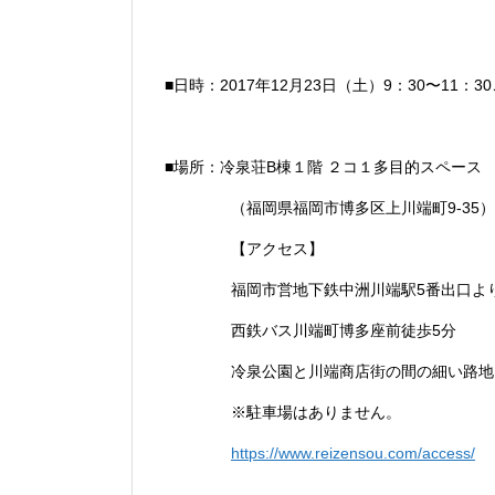
■日時：2017年12月23日（土）9：30〜11：3
■場所：
冷泉荘B棟１階 ２コ１多目的スペース
（福岡県福岡市博多区上川端町9-35
）
【アクセス】
福岡市営地下鉄中洲川端駅5番出口よ
西鉄バス川端町博多座前徒歩5分
冷泉公園と川端商店街の間の細い路地
※駐車場はありません。
https://www.reizensou.com/access/