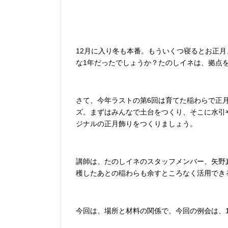
12月に入り冬も本番。もういくつ寝るとお正月
な1年
だったでしょうか？たのしイネは、拠点
さて、今年ラストの第6回は育てた稲わらで正
ズ。まず
はみんなで土台をつくり、そこに水引
ジナルの正月飾り
をつくりましょう。
講師は、たのしイネのスタッフメンバー、矢野
穫した
あとの稲わらも余すところなく活用でき
今回は、場所と材料の関係で、今回の例会は、1