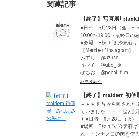
関連記事
【終了】写真展｢blank
■日時：5月28日（金）〜
10:00〜19:00（最終日のみ
■会場：B棟１階 冷泉荘
［Member / Instagram］
みずし @3zushi
うべ子 @ube_kk
ぽちお @pochi_film
記事を読む
【終了】maidem 初
＋＋＋ 世界から離された
ていました ＋＋＋ 絵と
✦ ■日時：6月28日（火）～
■場所：B棟１階 冷泉荘ギャラ
れ。オンナノコの国を作