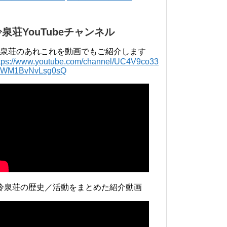
2015年 3月 2013...
冷泉荘YouTubeチャンネル
泉荘のあれこれを動画でもご紹介します
ttps://www.youtube.com/channel/UC4V9co33
lWM1BvNvLsg0sQ
冷泉荘の歴史／活動をまとめた紹介動画