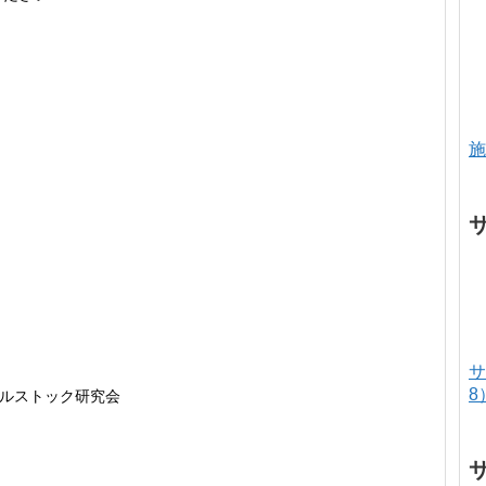
施
サ
8
ビルストック研究会