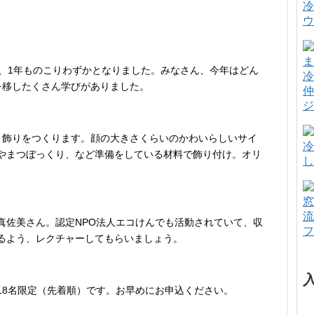
冷
ウ
、1年も
のこりわずかとなりました。みなさん、今年はどん
冷
を移したくさん学
びがありました。
仲
ジ
月飾りをつ
くります。顔の大きさくらいのかわいらしいサイ
冷
やまつぼっくり、な
ど準備をしている材料で飾り付け。オリ
し
窓
流
真佐美さん
。認定NPO法人エコけんでも活動されていて、収
フ
るよう、レクチャ
ーしてもらいましょう。
8名限定
（先着順）です。お早めにお申込ください。