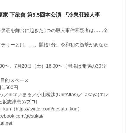
家 下衆會 第5.5回本公演 『冷泉荘殺人事
冷泉荘を舞台に起きた1つの殺人事件容疑者は……全
ステリーとは……。開始1分、令和初の衝撃があなた
:00〜、7月20日（土）16:00〜（開場は開演の30分
多目的スペース
1,500円
co／まる／小山椋汰(UnitAtlas)／Takaya(エレ
坂志津恵(Aプロ)
n（https://twitter.com/gesuto_kun）
cebook.com/gesukai/
i.net