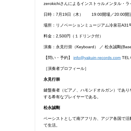
zerokichiさんによるインストゥルメンタ
日時：7月19日（木） 19:00開場／20:00開
場所：リノベーションミュージアム冷泉荘A31号
料金：2,500円（１ドリンク付）
演奏：永見行崇（Keyboard） ／ 松永誠剛(Base) ／ z
【問い・予約】
info@yakuin-records.com
TEL
［演奏者プロフィール］
永見行崇
鍵盤奏者（ピアノ、ハモンドオルガン）であり
する希有なプレイヤーである。
松永誠剛
ベーシストとして南アフリカ、アジア各国で活動
て生活。