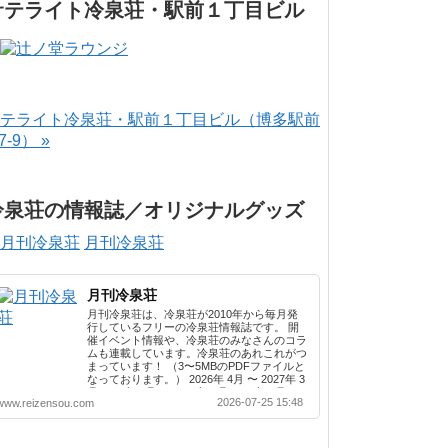
サテライト冷泉荘・駅前１丁目ビル
テライト冷泉荘・駅前１丁目ビル（博多駅前
-7-9） »
冷泉荘の情報誌／オリジナルグッズ
月刊冷泉荘
月刊冷泉荘
月刊冷泉荘は、冷泉荘が2010年から毎月発
行しているフリーの冷泉荘情報誌です。 開
催イベント情報や、冷泉荘のみなさんのコラ
ムも連載しています。冷泉荘のあれこれがつ
まっています！ （3〜5MBのPDFファイルと
なっております。） 2026年 4月 〜 2027年 3
月 2025年 4月 〜 2026年 3月 2024年 4月 〜
2026-07-25 15:48
www.reizensou.com
2025年 3月 2023年 4月 〜 2024年 3月 2022
年 4月 〜 2023年 3月 2021年 4月 〜 2022年
3月 2020年 4月 〜 2021年 3月 2019年 4月 〜
2020年 3月 2018年 4月 〜 2019年 3月 2017