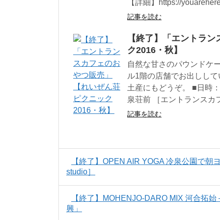
【詳細】https://youarehere.
記事を読む
【終了】「エントラン
ク2016・秋】
自然な甘さのパウンドケー
ル1階の店舗でお出しして
土産にもどうぞ。 ■日時：
泉荘前 ［エントランスカフェ］ ht
記事を読む
【終了】OPEN AIR YOGA 冷泉公園で朝ヨガ （7/
studio］
【終了】MOHENJO-DARO MIX 河
興」