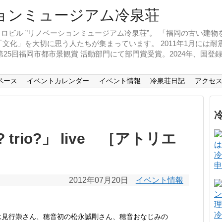
ロビル ”リノベーションミュージアム冷泉荘”。 「福岡の古い建
文化」を大切に思う人たちが集まっています。 2011年1月には
、第25回福岡市都市景観賞 活動部門にて部門賞受賞。2024年、国
ペース
イベントカレンダー
イベント情報
冷泉荘日記
アクセ
 trio?」 live ［アトリエ
冷
申
2012年07月20日
イベント情報
冷
永見行崇さん、穂音初の松永誠剛さん、穂音おなじみの