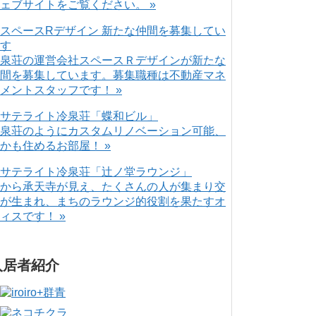
ェブサイトをご覧ください。 »
泉荘の運営会社スペースＲデザインが新たな
間を募集しています。募集職種は不動産マネ
メントスタッフです！ »
泉荘のようにカスタムリノベーション可能、
かも住めるお部屋！ »
から承天寺が見え、たくさんの人が集まり交
が生まれ、まちのラウンジ的役割を果たすオ
ィスです！ »
入居者紹介