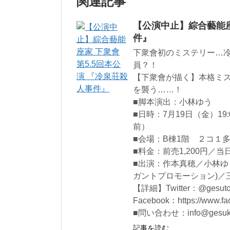
関連記事
【公演中止】綜合藝能座
件』
下衆會初のミステリー…
員？！
【下衆會が描く】本格ミ
を襲う……！
■脚本演出：小林ゆう
■日時：7月19日（金）19
前）
■会場：B棟1階 ２コ１
■料金：前売1,200円／当日
■出演：作本真穂／小林ゆう／ni
ガントプロモーション)／三
【詳細】Twitter：@gesuto_ku
Facebook：https://www.fa
■問い合わせ：info@gesuka
記事を読む