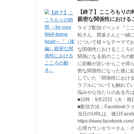
【終了】こころもりの時間 ～f
親密な関係性における
ライブ配信イベント『こ
松さん、西坂さんと一緒
について様々なテーマで
な関係性におけるこころの
関係になる前のこころの
に距離が近いからこそ得
密な関係性になった後に
していた「関係性における
ラブルについても触れて
悩みや心当たりのある方
■日時：9月22日（火・祝日）
■配信方法：Facebook
当日のURLは、後日Fac
https://www.facebook.com
心理カウンセラーさん：