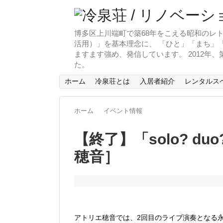
博多区上川端町で築68年をこえる昭和のレト
活用）」を基本理念に、 「ひと」「まち」「
ますます強め、発信しています。 2012年
た。
ホーム
冷泉荘とは
入居者紹介
レンタルス
ホーム
イベント情報
【終了】「solo? duo?
穂音］
アトリエ穂音では、2回目のライブ演奏となる