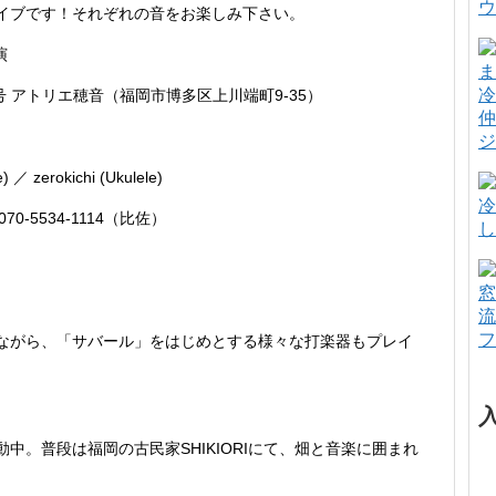
ウ
ル・ライブです！それぞれの音をお楽しみ下さい。
演
冷
 アトリエ穂音（福岡市博多区上川端町9-35）
仲
ジ
erokichi (Ukulele)
冷
 070-5534-1114（比佐）
し
窓
流
フ
ながら、「サバール」をはじめとする様々な打楽器もプレイ
中。普段は福岡の古民家SHIKIORIにて、畑と音楽に囲まれ