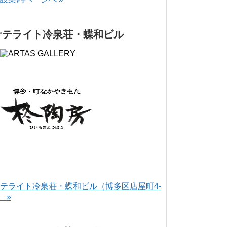
サテライト冷泉荘・蝶和ビル
テライト冷泉荘・蝶和ビル（博多区店屋町4-
） »