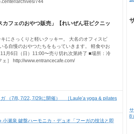
center/archives/744
スカフェのおやつ販売」【れいぜん荘ピクニッ
キにさっくりと軽いクッキー。 大名のオフィスビ
いる自慢のおやつたちをもっていきます。 軽食やお
11月6日（日）11:00〜売り切れ次第終了 ■場所：冷
tp://www.entrancecafe.com/
8, 7/22, 7/29に開催） ［Laule'a yoga & pilates
サ
8
合拓始＋小瀬泉 鍵盤ハーモニカ・デュオ「フーガの技法と即