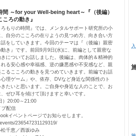
or your Well-being heart～『（後編）
こころの動き』
ころもりの時間』では、メンタルサポート研究所の小
に、自分のこころの在りようの見つめ方、向き合い方
お話をしていきます。今回のテーマは『（後編）親密
入
動き』です。前回9月9日(水)に、前編として親密な
動きについてお話しました。後編は、肉体的＆精神的
られる安心感や幸福感、逆の嫌悪感や不安感など、親
起こるこころの動きを見つめていきます。前編でお話
心理ゲーム」や、依存、DVなど身近な関係性のト
いきたいと思います。ご自身や身近な人のことで、お
は、ぜひ耳を傾けて頂けますと幸いです。
20:00～21:00
ライブ配信
ebookイベントページでお知らせします。
/events/236547231129319/
小松千恵／西坂ゆみ
施