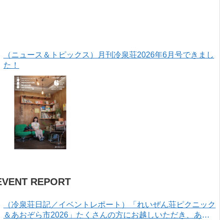
（ニュース＆トピックス）月刊冷泉荘2026年6月号できまし
た！
EVENT REPORT
（冷泉荘日記／イベントレポート）「れいぜん荘ピクニック
＆あおぞら市2026」たくさんの方にお越しいただき、あり