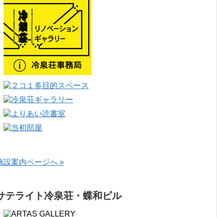
施設案内ページへ »
サテライト冷泉荘・蝶和ビル