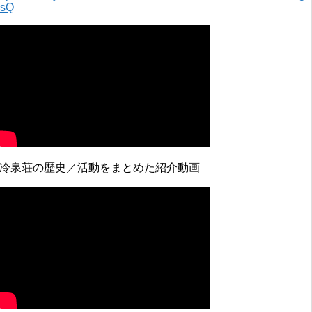
0sQ
↓冷泉荘の歴史／活動をまとめた紹介動画