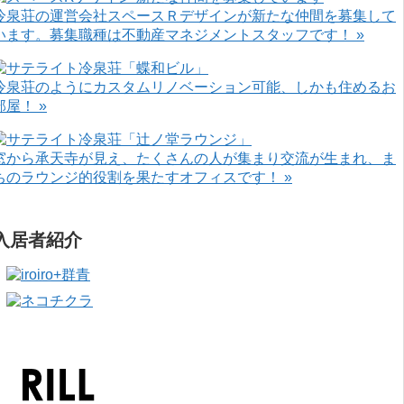
冷泉荘の運営会社スペースＲデザインが新たな仲間を募集して
います。募集職種は不動産マネジメントスタッフです！ »
冷泉荘のようにカスタムリノベーション可能、しかも住めるお
部屋！ »
窓から承天寺が見え、たくさんの人が集まり交流が生まれ、ま
ちのラウンジ的役割を果たすオフィスです！ »
入居者紹介