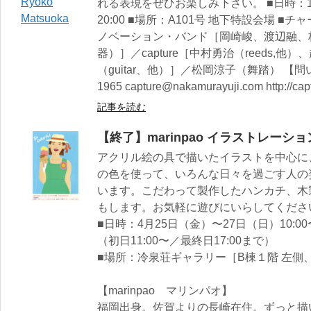
れる表現をぜひお楽しみ下さい。 ■日時：1月23日（土
20:00 ■場所：A101号 地下特設会場 ■チ
ノベーション・バンド［岡崎峻、渡辺融、
器）］／capture［中村勇治（reeds,他
（guitar、他）］／松岡涼子（舞踏） 【問い
1965 capture@nakamurayuji.com http://cap
記事を読む
【終了】marinpao イラストレーション展
アクリル絵の具で描いたイラストを中心に
の色を使って、いろんな日々を過ごす人の
います。こだわって製作したハンカチ、木製
もします。お気軽に遊びにいらしてくださ
■日時：4月25日（金）〜27日（日）10:00〜
（初日11:00〜／最終日17:00まで）
■場所：冷泉荘ギャラリー［B棟１階 左側、
【marinpao マリンパオ】
福岡出身。佐賀よりの長崎在住。ずっと描