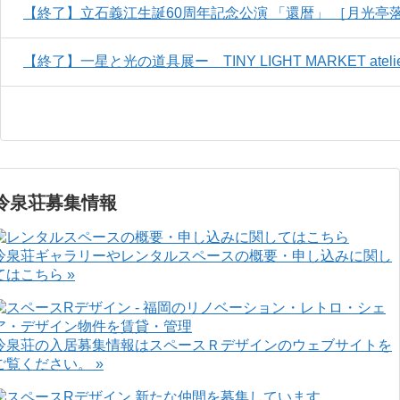
【終了】立石義江生誕60周年記念公演 「還暦」 ［月光亭落語会 The
【終了】一星と光の道具展ー TINY LIGHT MARKET atelierPI
冷泉荘募集情報
冷泉荘ギャラリーやレンタルスペースの概要・申し込みに関し
てはこちら »
冷泉荘の入居募集情報はスペースＲデザインのウェブサイトを
ご覧ください。 »