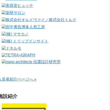
入居者紹介ページへ »
施設紹介