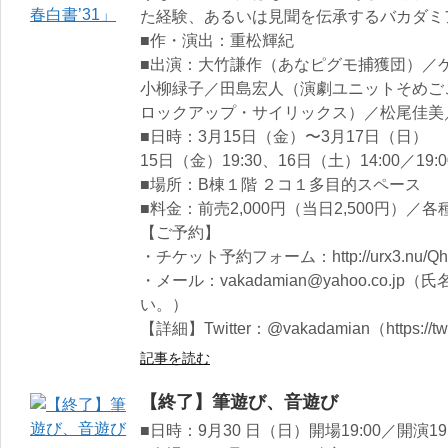
た経験、あるいは見聞を伝承するバカダミ
■作・演出：重松輝紀
■出演：大竹謙作（あなピグモ捕獲団）／
小柳緑子／田島宏人（演劇ユニットそめご
ロックアップ・サイリックス）／松尾佳美
■日時：3月15日（金）〜3月17日（日）
15日（金）19:30、16日（土）14:00／19:0
■場所：B棟１階 ２コ１多目的スペース
■料金：前売2,000円（当日2,500円）／各
【ご予約】
・チケット予約フォーム：http://urx3.nu/Qh
・メール：vakadamian@yahoo.co.
い。）
【詳細】Twitter：@vakadamian（https://twi
記事を読む
【終了】筆遊び、音遊び
■日時：9月30 日（日）開場19:00／開演19: