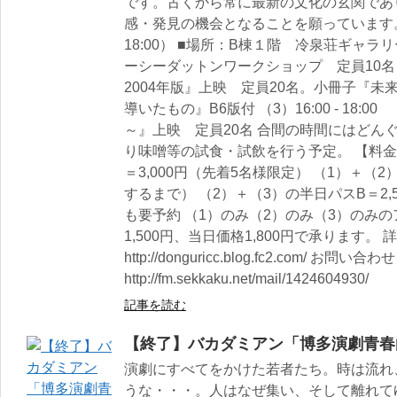
です。古くから常に最新の文化の玄関であ
感・発見の機会となることを願っています。 ■
18:00） ■場所：B棟１階 冷泉荘ギャラリー （
ーシーダットンワークショップ 定員10名 （2）
2004年版』上映 定員20名。小冊子『
導いたもの』B6版付 （3）16:00 - 18
～』上映 定員20名 合間の時間にはどん
り味噌等の試食・試飲を行う予定。 【料金
＝3,000円（先着5名様限定） （1）＋（2
するまで） （2）＋（3）の半日パスB＝2
も要予約 （1）のみ（2）のみ（3）のみ
1,500円、当日価格1,800円で承ります
http://donguricc.blog.fc2.com/ お問
http://fm.sekkaku.net/mail/1424604930/
記事を読む
【終了】バカダミアン「博多演劇青春白
演劇にすべてをかけた若者たち。時は流れ
うな・・・。人はなぜ集い、そして離れてゆ