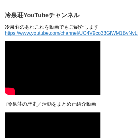
冷泉荘YouTubeチャンネル
冷泉荘のあれこれを動画でもご紹介します
https://www.youtube.com/channel/UC4V9co33GlWM1BvNv
↓冷泉荘の歴史／活動をまとめた紹介動画