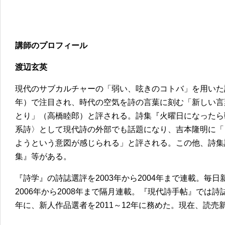
講師のプロフィール
渡辺玄英
現代のサブカルチャーの「弱い、呟きのコトバ」を用いた詩
年）で注目され、時代の空気を詩の言葉に刻む「新しい言
とり」（高橋睦郎）と評される。詩集『火曜日になったら戦
系詩〉として現代詩の外部でも話題になり、吉本隆明に「
ようという意図が感じられる」と評される。この他、詩集
集』等がある。
『詩学』の詩誌選評を2003年から2004年まで連載。毎
2006年から2008年まで隔月連載。『現代詩手帖』では詩誌
年に、新人作品選者を2011～12年に務めた。現在、読