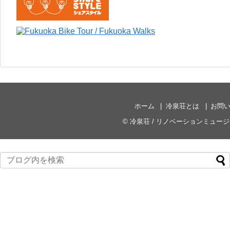
ホーム
冷泉荘とは
お問
©
冷泉荘 / リノベーションミュー