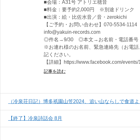
■会場：A31号 アトリエ穂音
■料金：要予約2,000円 ※別途ドリンク
■出演：絵・比佐水音／音・zerokichi
【ご予約・お問い合わせ】070-5534-111
info@yakuin-records.com
◎件名→9/30 ◎本文→お名前・電話番号
※お連れ様のお名前、緊急連絡先（お電話
記ください。
【詳細】https://www.facebook.com/events/
記事を読む
（冷泉荘日記）博多祇園山笠2024、追い山ならしで食道
【終了】冷泉詩話会 8月