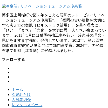
博多区上川端町で築68年をこえる昭和のレトロビル ”リノベ
ーションミュージアム冷泉荘”。 「福岡の古い建物を大切に
する考え方の実践（ビルストック活用）」を基本理念に、
「ひと」「まち」「文化」を大切に思う人たちが集まってい
ます。 2011年1月には耐震補強工事を行い、冷泉荘の理念・
思いをますます強め、発信しています。 2012年、第25回福
岡市都市景観賞 活動部門にて部門賞受賞。2024年、国登録
有形文化財（建造物）に登録されました。
フォローする
ホーム
冷泉荘とは
入居者紹介
レンタルスペース