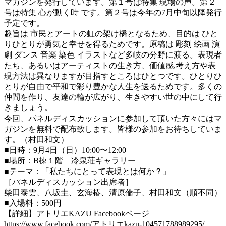
マガジンを発行しています。第１号は特集 現場の声。第２
号は特集 心が動く時 です。第２号は今年の7月中旬以降発行
予定です。
趣旨は 市民とアートの虹の架け橋となるため、目的は ひと
りひとりが勇気と幸せを得るためです。原稿は 彫刻 絵画 演
劇 ダンス 音楽 染色 イラストなど多岐の分野に渡る。表現者
たち、あるいはアーティストの生き方、価値感,考え方や表
現方法は異なりますが目指すところはひとつです。ひとりひ
とりが自由で平和で彩り豊かな人生を送るためです。多くの
仲間を作り、友達の輪が広がり、生きやすい世の中にして行
きましょう。
今回、パネルディスカッションに参加して頂いた方々にはマ
ガジンを無料で配布致します。皆様の参加をお待ちしていま
す。（村田和文）
■日時：9月4日（日）10:00〜12:00
■場所：B棟１階 冷泉荘ギャラリー
■テーマ：「私たちにとって表現とは何か？」
［パネルディスカッション出席者］
柴田泰雲、八坂圭、玄海椿、清原倫子、村田和文（順不同）
■入場料：500円
【詳細】アトリエKAZU Facebookページ
https://www.facebook.com/アトリエkazu-104571788989295/