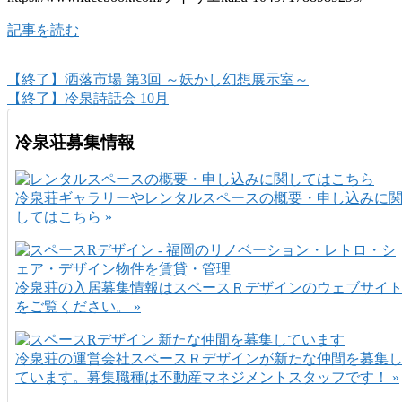
記事を読む
【終了】洒落市場 第3回 ～妖かし幻想展示室～
【終了】冷泉詩話会 10月
冷泉荘募集情報
冷泉荘ギャラリーやレンタルスペースの概要・申し込みに
してはこちら »
冷泉荘の入居募集情報はスペースＲデザインのウェブサイ
をご覧ください。 »
冷泉荘の運営会社スペースＲデザインが新たな仲間を募集
ています。募集職種は不動産マネジメントスタッフです！ »