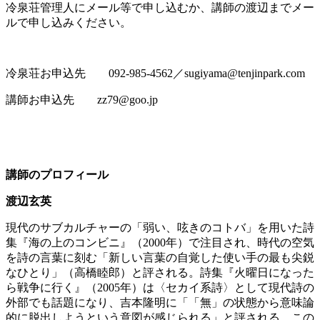
冷泉荘管理人にメール等で申し込むか、講師の渡辺までメー
ルで申し込みください。
冷泉荘お申込先 092-985-4562／sugiyama@tenjinpark.com
講師お申込先 zz79@goo.jp
講師のプロフィール
渡辺玄英
現代のサブカルチャーの「弱い、呟きのコトバ」を用いた詩
集『海の上のコンビニ』（2000年）で注目され、時代の空気
を詩の言葉に刻む「新しい言葉の自覚した使い手の最も尖鋭
なひとり」（高橋睦郎）と評される。詩集『火曜日になった
ら戦争に行く』（2005年）は〈セカイ系詩〉として現代詩の
外部でも話題になり、吉本隆明に「「無」の状態から意味論
的に脱出しようという意図が感じられる」と評される。この