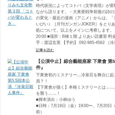
時代状況によってコトバ（文学表現）が変
ながら語ります。・大東亜戦争前後の詩の
の変化・最近の漫画（アニメ）からは、「
いびい）［月刊ガンガンJOKER］をとり
処について。以上をメインに考察します。 ■
20:00 ■場所：B棟１階 よりあい読書室 料
手：渡辺玄英 【予約】 092-985-4562 
記事を読む
【公演中止】綜合藝能座家 下衆會 第5
件』
下衆會初のミステリー…冷泉荘を舞台に起
員？！
【下衆會が描く】本格ミステリーとは……
を襲う……！
■脚本演出：小林ゆう
■日時：7月19日（金）19:00〜、7月20日
前）