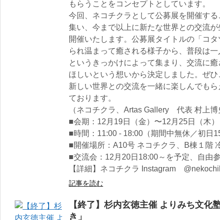
もらうことをコンセプトとしています。
今回、ネコチクラとして公募展を開催する
集い、今まで以上に新たな世界との交流が
開催いたします。公募展タイトルの「コタツ」
られ温まって癒される様子から、普段は一
というきっかけによって集まり、交流に癒
ほしいという想いから決定しました。ぜひ
新しい世界との交流を一緒に楽しんでもら
ております。
（ネコチクラ、Artas Gallery 代表 村上
■会期：12月19日（金）〜12月25日（木）
■時間：11:00 - 18:00（期間中無休／初日
■開催場所：A10号 ネコチクラ、B棟１階
■交流会：12月20日18:00～を予定、自
【詳細】ネコチクラ Instagram @nekochik
記事を読む
【終了】杉内玄徳主催 よりみち文化塾
き」