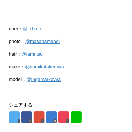
rihei：
@r.i.h.e.i
photo：
@masahamanoi
hair：
@iamritsu
make：
@namikotakemiya
model：
@ingamarkovva
シェアする
0
0
0
0