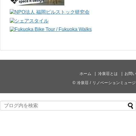
ホーム
冷泉荘とは
お問
©
冷泉荘 / リノベーションミュー