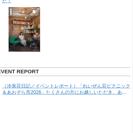
た！
EVENT REPORT
（冷泉荘日記／イベントレポート）「れいぜん荘ピクニック
＆あおぞら市2026」たくさんの方にお越しいただき、あり
がとうございました！