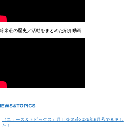
↓冷泉荘の歴史／活動をまとめた紹介動画
NEWS&TOPICS
（ニュース＆トピックス）月刊冷泉荘2026年8月号できまし
た！