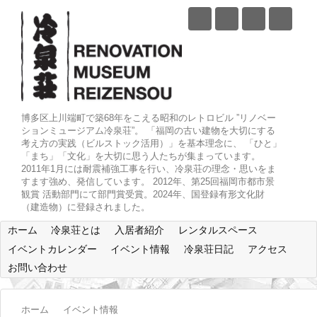
博多区上川端町で築68年をこえる昭和のレトロビル ”リノベー
ションミュージアム冷泉荘”。 「福岡の古い建物を大切にする
考え方の実践（ビルストック活用）」を基本理念に、 「ひと」
「まち」「文化」を大切に思う人たちが集まっています。
2011年1月には耐震補強工事を行い、冷泉荘の理念・思いをま
すます強め、発信しています。 2012年、第25回福岡市都市景
観賞 活動部門にて部門賞受賞。2024年、国登録有形文化財
（建造物）に登録されました。
ホーム
冷泉荘とは
入居者紹介
レンタルスペース
イベントカレンダー
イベント情報
冷泉荘日記
アクセス
お問い合わせ
ホーム
イベント情報