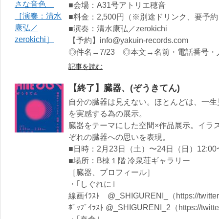
■会場：A31号アトリエ穂音
■料金：2,500円（※別途ドリンク、要予約
■演奏：清水康弘／zerokichi
【予約】info@yakuin-records.com
◎件名→7/23 ◎本文→名前・電話番号・
記事を読む
自分の臓器は見えない。ほとんどは、一生
を実感する為の展示。
臓器をテーマにした空間×作品展示。イラ
ぞれの臓器への思いを表現。
■日時：2月23日（土）〜24日（日）12:00〜
■場所：B棟１階 冷泉荘ギャラリー
［臓器、プロフィール］
・｢しぐれに｣
線画ｲﾗｽﾄ @_SHIGURENI_（https://twitte
ﾎﾟｯﾌﾟｲﾗｽﾄ @_SHIGURENI_2（https://twit