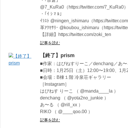
・｢奈倉｣
@7_KuRa0（https://twitter.com/7_KuRa0
・｢ｲ ｼ ﾏ ﾙ｣
ｲﾗｽﾄ @ningen_ishimaru（https://twitter.c
革ｱｸｾｻﾘｰ @koubou_ishimaru（https://twitt
【詳細】https://twitter.com/zoki_ten
記事を読む
【終了】prism
■作家：はぴねすりーこ／denchang／あ〜
■日時：1月25日（土）12:00〜19:00、1月2
■会場：B棟１階 冷泉荘ギャラリー
［Instagram］
はぴねす りーこ （ @manda____la ）
denchang （ @yota2no_junkie ）
あ〜る （ @rill_xx ）
RIKO （ @____qoo.00 ）
記事を読む