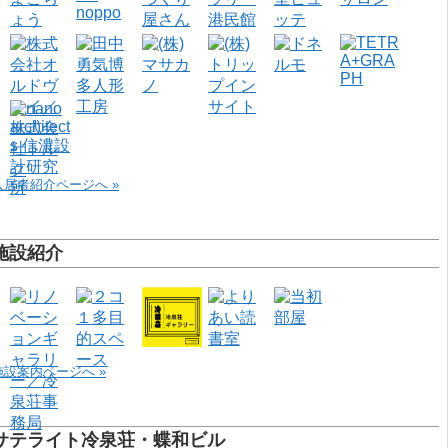
入居者紹介ページへ »
施設紹介
施設案内ページへ »
サテライト冷泉荘・蝶和ビル