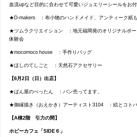
血流upなど目的に合わせて可愛いジュエリーシールをお付け
★D-makers ：布小物のハンドメイド、アンティーク紙
★ツムラクリエイション ：地元福岡発のオリジナルボード
体験会
★mocomoco house ：手作りバッグ
★ほしのてしごと ：天然石アクセサリー
【6月2日（日）出店】
★ぱん屋のぺったん ：パン売ってます。
★御縁描き（おえかき）アーティスト3104 ：絵とコト
【A棟2階 引力の間】
ホビーカフェ「SIDE６」