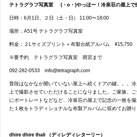
テトラグラフ写真室 (・o・)やっほー！冷泉荘の屋上で
日時：6月1日、２日（土・日） 11:00〜18:00
場所：A51号 テトラグラフ写真室
料金：２Lサイズプリント＋布製台紙アルバム ¥15,750
※要予約 テトラグラフ写真室 雨宮まで
092-282-0533 info@tetragraph.com
普段はなかなか開いていない屋上へ続くドアの鍵。。。冷
上で撮影させていただけることになりました。ご家族、ご
にポートレートなどなど、冷泉荘の屋上で記念の一枚を撮
た１枚をトラディショナルな布製アルバムに収めてお贈り
dhire dhire thali （ディレディレターリー）