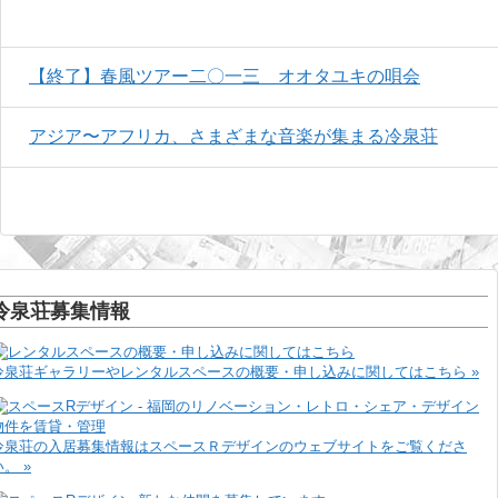
【終了】春風ツアー二〇一三 オオタユキの唄会
アジア〜アフリカ、さまざまな音楽が集まる冷泉荘
冷泉荘募集情報
冷泉荘ギャラリーやレンタルスペースの概要・申し込みに関してはこちら »
冷泉荘の入居募集情報はスペースＲデザインのウェブサイトをご覧くださ
い。 »