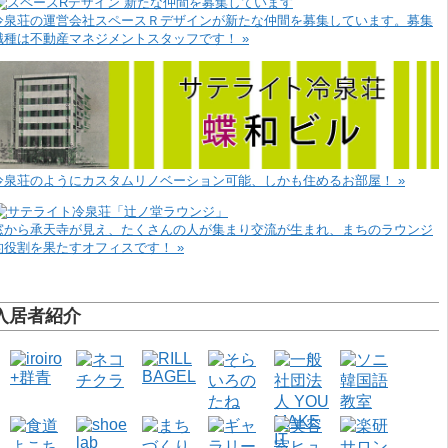
冷泉荘の運営会社スペースＲデザインが新たな仲間を募集しています。募集
職種は不動産マネジメントスタッフです！ »
冷泉荘のようにカスタムリノベーション可能、しかも住めるお部屋！ »
窓から承天寺が見え、たくさんの人が集まり交流が生まれ、まちのラウンジ
的役割を果たすオフィスです！ »
入居者紹介