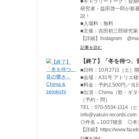
■ギャラリートーク：会期中1
研究者・益田啓一郎が新
説！
■入場料：無料
■主催：吉田初三郎研究
【詳細】Instagram @map
記事を読む
【終了】「冬を待つ、音の響き
■日時：10月27日［土］開場
■会場：A31号 アトリエ
■料金：予約2,500円／当
■出演：Chima（歌・ギター
［予約・問］
TEL：070-5534-1114（
info@yakuin-records.com
◎件名→10/27穂音 ◎
【詳細】https://www.facebo
記事を読む