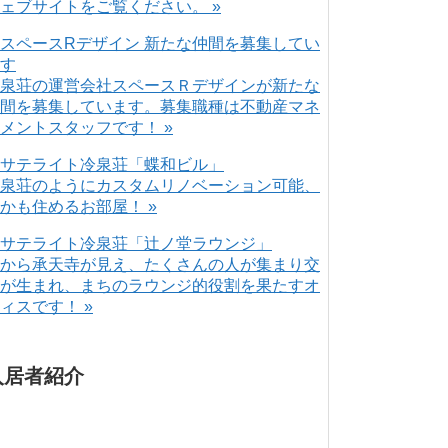
ェブサイトをご覧ください。 »
泉荘の運営会社スペースＲデザインが新たな
間を募集しています。募集職種は不動産マネ
メントスタッフです！ »
泉荘のようにカスタムリノベーション可能、
かも住めるお部屋！ »
から承天寺が見え、たくさんの人が集まり交
が生まれ、まちのラウンジ的役割を果たすオ
ィスです！ »
入居者紹介