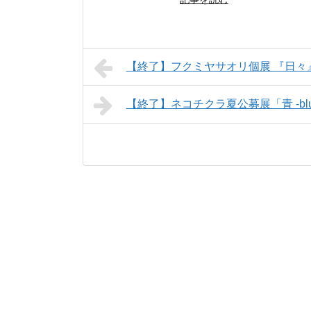
【終了】フクミヤサオリ個展 『日々
【終了】ネコチクラ夏公募展「青 -blu