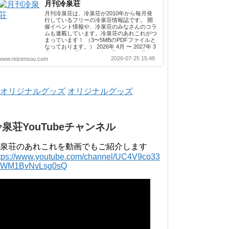
月刊冷泉荘
月刊冷泉荘は、冷泉荘が2010年から毎月発
行しているフリーの冷泉荘情報誌です。 開
催イベント情報や、冷泉荘のみなさんのコラ
ムも連載しています。冷泉荘のあれこれがつ
まっています！ （3〜5MBのPDFファイルと
なっております。） 2026年 4月 〜 2027年 3
月 2025年 4月 〜 2026年 3月 2024年 4月 〜
2026-07-25 15:48
www.reizensou.com
2025年 3月 2023年 4月 〜 2024年 3月 2022
年 4月 〜 2023年 3月 2021年 4月 〜 2022年
3月 2020年 4月 〜 2021年 3月 2019年 4月 〜
2020年 3月 2018年 4月 〜 2019年 3月 2017
年 4月 〜 2018年 3月 2016年 4月 〜 2017年
オリジナルグッズ
3月 2015年 4月 〜 2016年 3月 2014年 4月 〜
2015年 3月 2013...
冷泉荘YouTubeチャンネル
泉荘のあれこれを動画でもご紹介します
ttps://www.youtube.com/channel/UC4V9co33
lWM1BvNvLsg0sQ