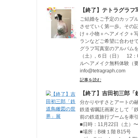
【終了】テトラグラフ
ご結婚をご予定のカップ
させていく第一歩。その
け＋小物＋ヘアメイク＋
ランなどご希望に合わせ
グラフ写真室のアルバム
（土）, ６日（日） 1
ルヘアメイク無料体験（要予約） 
info@tetragraph.com
記事を読む
【終了】吉田初三郎「
分かりやすさとアートの
鉄道省嘱託画家として「鉄
前の鉄道旅行ブームを牽
■日時：11月22日（土）〜1
■場所：B棟１階 B15号