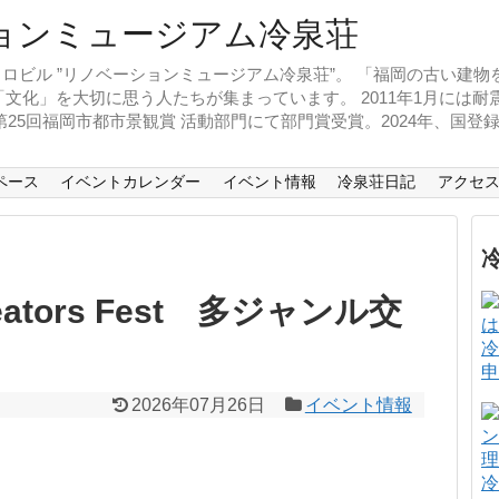
ロビル ”リノベーションミュージアム冷泉荘”。 「福岡の古い建
文化」を大切に思う人たちが集まっています。 2011年1月には
、第25回福岡市都市景観賞 活動部門にて部門賞受賞。2024年、国
ペース
イベントカレンダー
イベント情報
冷泉荘日記
アクセ
eators Fest 多ジャンル交
ト
冷
申
2026年07月26日
イベント情報
冷