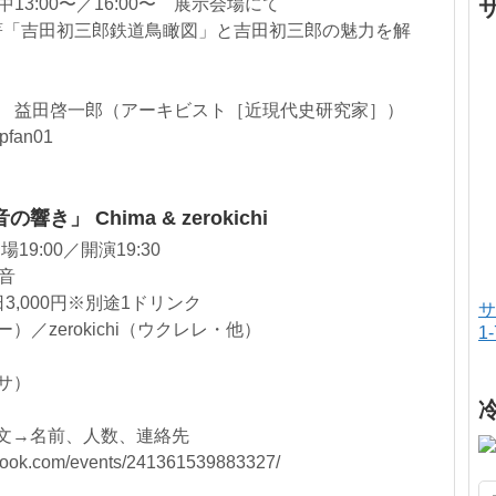
3:00〜／16:00〜 展示会場にて
著「吉田初三郎鉄道鳥瞰図」と吉田初三郎の魅力を解
家 益田啓一郎（アーキビスト［近現代史研究家］）
fan01
」 Chima & zerokichi
19:00／開演19:30
穂音
日3,000円※別途1ドリンク
サ
）／zerokichi（ウクレレ・他）
1
ヒサ）
本文→名前、人数、連絡先
ok.com/events/241361539883327/