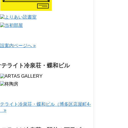
設案内ページへ »
サテライト冷泉荘・蝶和ビル
テライト冷泉荘・蝶和ビル（博多区店屋町4-
） »