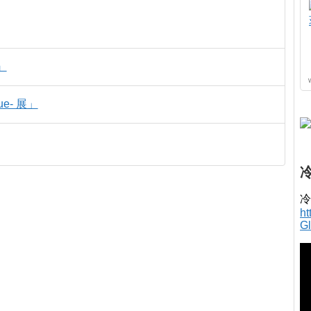
』
e- 展」
冷
h
G