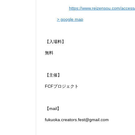
https://www.reizensou.com/access
> google map
【入場料】
無料
【主催】
FCFプロジェクト
【mail】
fukuoka.creators.fest@gmail.com