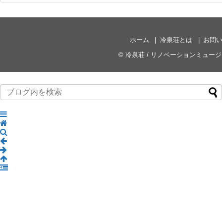
ホーム
冷泉荘とは
お問
©
冷泉荘 / リノベーションミュー