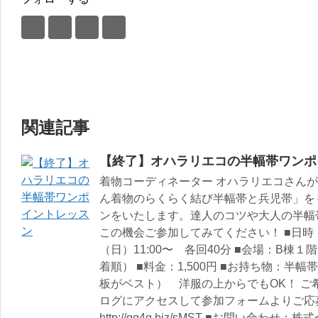
関連記事
【終了】オハラリエコの半幅帯ワンポ
着物コーディネーター オハラリエコさん
ん着物のらくらく結び半幅帯と兵児帯」を
ンをいたします。達人のコツや大人の半幅
この機会ご参加してみてください！ ■日時：4
（日）11:00〜 各回40分 ■会場：B棟１
着順） ■料金：1,500円 ■お持ち物：
板がベスト） 洋服の上からでもOK！ 
ログにアクセスして参加フォームよりご応
http://qq4q.biz/sMST ■お問い合わ