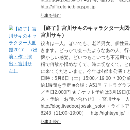
http://officetorie.blogspot.jp
記事を読む
【終了】宮川サキのキャラクター大図鑑
宮川サキ）
役者は一人。ほいでも、老若男女、個性豊
きます。どっかで会ったようなあの人、行
懐かしい感覚。どいつもこいつも不器用で
稽で何故か憎めなくて、時に切なくて。と
に来てくださいませ。今年は4都市公演！ど
日時：5月6日（土）15:00／19:00 ＊
約1時間を予定 ■会場：A51号 テトラグラフ
／当日2,000円 ★チケット予約は3月19日
入・予約、お問い合わせ】 ・宮川サキ一
http://blog.livedoor.jp/saki_solo/ ・ライト
8243（11:00~19:00） http://righteye.jp/ 
記事を読む