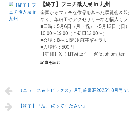
【終了】フェチ職人展 in 九州
全国からフェチな作品を募った展覧会＆即
なく、革細工やアクセサリーなど幅広くフ
■日時：5月6日（月・祝）〜5月12日（日
10:00〜19:00（＊初日12:00〜）
■会場：B棟１階 冷泉荘ギャラリー
■入場料：500円
【詳細】X（旧Twitter） @fetishism_ten
記事を読む
（ニュース＆トピックス）月刊冷泉荘2025年8月号
【終了】『油、買ってください』