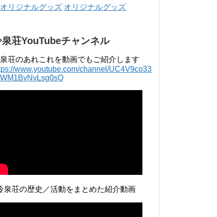
年 4月 〜 2018年 3月 2016年 4月 〜 2017年
オリジナルグッズ
3月 2015年 4月 〜 2016年 3月 2014年 4月 〜
2015年 3月 2013...
冷泉荘YouTubeチャンネル
泉荘のあれこれを動画でもご紹介します
ttps://www.youtube.com/channel/UC4V9co33
lWM1BvNvLsg0sQ
冷泉荘の歴史／活動をまとめた紹介動画