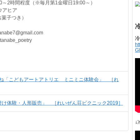
00～2時間程度（※毎月第1金曜日19:00～）
ユウアヒア
・お菓子つき）
be7@gmail.com
冷
anabe_poetry
h
G
ろのたね「こどもアートアトリエ ミニミニ体験会」 ［れ
け体験・人形販売」 ［れいぜん荘ピクニック2019］
↓