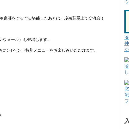
ウ
で冷泉荘をぐるぐる堪能したあとは、冷泉荘屋上で交流会！
冷
ランタンウォール）も登場します。
仲
ジ
 VAQUEROにてイベント特別メニューをお楽しみいただけます。
冷
し
窓
流
フ
ろ