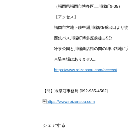
（福岡県福岡市博多区上川端町9-35）
【アクセス】
福岡市営地下鉄中洲川端駅5番出口より徒
西鉄バス川端町博多座前徒歩5分
冷泉公園と川端商店街の間の細い路地に
※駐車場はありません。
https://www.reizensou.com/access/
【問】冷泉荘事務局 [092-985-4562]

https://www.reizensou.com
シェアする