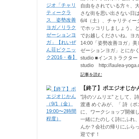
自由をされている方々、
さな街を思い出さない日
6/4（土）、チャリティ
でホッコリしましょう。
でお越しくださいね。ヨガマ
14:00「姿勢改善ヨガ」美
ゼーションヨガ」とにかく癒される
studio ■インストラクター：Ri
studio http://laulea-yoga
記事を読む
【終了】ポエジオじかん（
”詩のソムリエ” として
渡邊 めぐみが、「 詩（
に、ワークショップ開催
一緒にたのしく詩にふれ
んか？会社の帰りにふら
迎です！