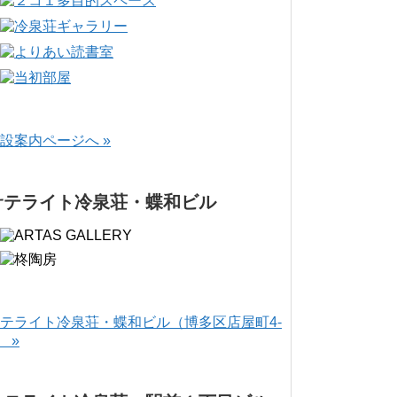
設案内ページへ »
サテライト冷泉荘・蝶和ビル
テライト冷泉荘・蝶和ビル（博多区店屋町4-
） »