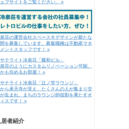
ェブサイトをご覧ください。 »
泉荘の運営会社スペースＲデザインが新たな
間を募集しています。募集職種は不動産マネ
メントスタッフです！ »
泉荘のようにカスタムリノベーション可能、
かも住めるお部屋！ »
から承天寺が見え、たくさんの人が集まり交
が生まれ、まちのラウンジ的役割を果たすオ
ィスです！ »
入居者紹介