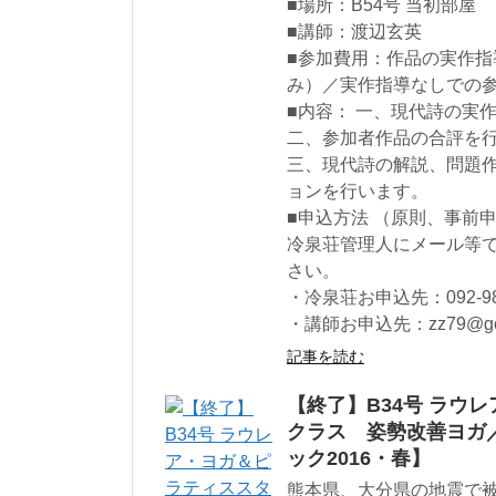
■場所：B54号 当初部屋
■講師：渡辺玄英
■参加費用：作品の実作指導
み）／実作指導なしでの参加
■内容： 一、現代詩の実
二、参加者作品の合評を
三、現代詩の解説、問題
ョンを行います。
■申込方法 （原則、事前
冷泉荘管理人にメール等
さい。
・冷泉荘お申込先：092-985-4
・講師お申込先：zz79@goo
記事を読む
【終了】B34号 ラウ
クラス 姿勢改善ヨガ
ック2016・春】
熊本県、大分県の地震で