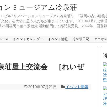
ロビル ”リノベーションミュージアム冷泉荘”。 「福岡の古い建
文化」を大切に思う人たちが集まっています。 2011年1月には
、第25回福岡市都市景観賞 活動部門にて部門賞受賞。2024年、国
ペース
イベントカレンダー
イベント情報
冷泉荘日記
アクセ
泉荘屋上交流会 ［れいぜ
］
冷
申
2019年07月21日
イベント情報
冷