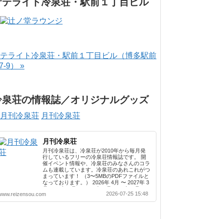
サテライト冷泉荘・駅前１丁目ビル
テライト冷泉荘・駅前１丁目ビル（博多駅前
-7-9） »
冷泉荘の情報誌／オリジナルグッズ
月刊冷泉荘
月刊冷泉荘
月刊冷泉荘は、冷泉荘が2010年から毎月発
行しているフリーの冷泉荘情報誌です。 開
催イベント情報や、冷泉荘のみなさんのコラ
ムも連載しています。冷泉荘のあれこれがつ
まっています！ （3〜5MBのPDFファイルと
なっております。） 2026年 4月 〜 2027年 3
月 2025年 4月 〜 2026年 3月 2024年 4月 〜
2026-07-25 15:48
www.reizensou.com
2025年 3月 2023年 4月 〜 2024年 3月 2022
年 4月 〜 2023年 3月 2021年 4月 〜 2022年
3月 2020年 4月 〜 2021年 3月 2019年 4月 〜
2020年 3月 2018年 4月 〜 2019年 3月 2017