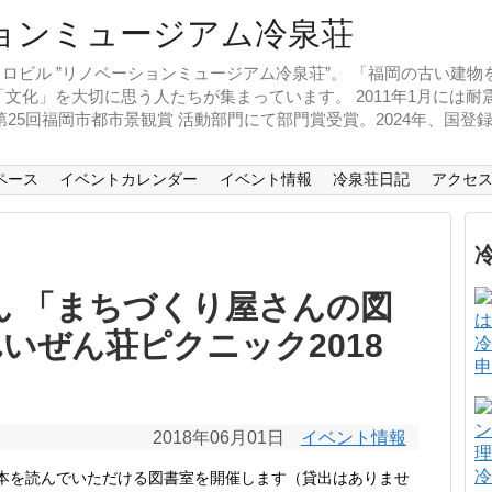
ロビル ”リノベーションミュージアム冷泉荘”。 「福岡の古い建
文化」を大切に思う人たちが集まっています。 2011年1月には
、第25回福岡市都市景観賞 活動部門にて部門賞受賞。2024年、国
ペース
イベントカレンダー
イベント情報
冷泉荘日記
アクセ
さん 「まちづくり屋さんの図
いぜん荘ピクニック2018
冷
申
2018年06月01日
イベント情報
冷
本を読んでいただける図書室を開催します（貸出はありませ