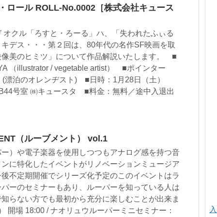
ロール ROLL-No.0002［株式会社キュース
 オクル「ろすと・ろーる」ハ、「失われたふぃる
キデス・・・第２回は、80年代の名作SF映画を取
映像美のヒミツ」について作品解説いたします。 ■
llustrator / vegetable artist） ■ポインター
rou (漂泊のオレンヂスト) ■日時：1月28日（土）
会場：B44号室 ㈱キュースタ ■料金：無料／途中入退出
NT（ルーブメント） vol.1
パー）や電子楽器を使用しつつもアナログ感を持つ音
ャンに特化したイベントがリノベーションミュージア
今後不定期開催でシリーズ化予定のこのイベントはラ
ーパーのセミナーもあり、ルーパーを知っている人は
で知らない方でも最初から充分に楽しむことが出来ま
入
） 開場 18:00 / ナオリュウルーパーミニセミナー：