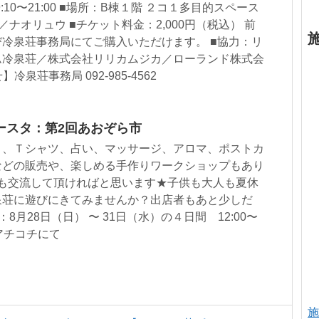
ブ：19:10〜21:00 ■場所：B棟１階 ２コ１多目的スペース
／ナオリュウ ■チケット料金：2,000円（税込） 前
冷泉荘事務局にてご購入いただけます。 ■協力：リ
ム冷泉荘／株式会社リリカムジカ／ローランド株式会
冷泉荘事務局 092-985-4562
ースタ：第2回あおぞら市
－、Ｔシャツ、占い、マッサージ、アロマ、ポストカ
などの販売や、楽しめる手作りワークショップもあり
とも交流して頂ければと思います★子供も大人も夏休
泉荘に遊びにきてみませんか？出店者もあと少しだ
月28日（日） 〜 31日（水）の４日間 12:00〜
のアチコチにて
施