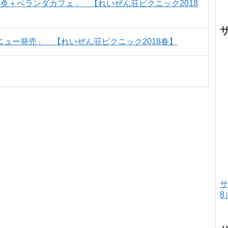
堂鍼灸＋ベランダカフェ」 【れいぜん荘ピクニック2018
限定メニュー発売」 【れいぜん荘ピクニック2018春】
サ
8