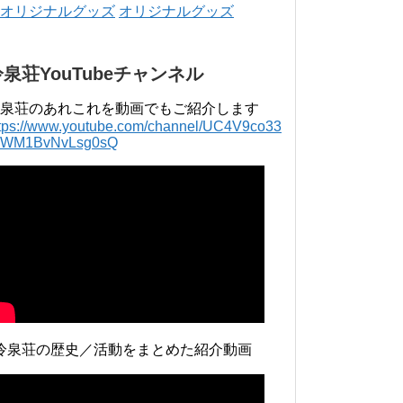
年 4月 〜 2018年 3月 2016年 4月 〜 2017年
オリジナルグッズ
3月 2015年 4月 〜 2016年 3月 2014年 4月 〜
2015年 3月 2013...
冷泉荘YouTubeチャンネル
泉荘のあれこれを動画でもご紹介します
ttps://www.youtube.com/channel/UC4V9co33
lWM1BvNvLsg0sQ
冷泉荘の歴史／活動をまとめた紹介動画