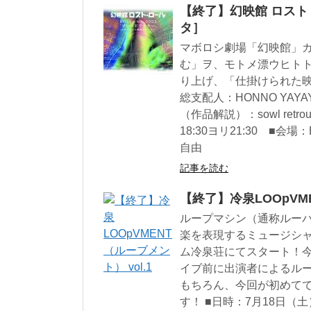
【終了】幻映館 ロスト・
タ］
マボロシ劇場「幻映館」ガ
む」ヲ、モトメ漂ウヒトト
り上げ、「仕掛けられた
総支配人：HONNO YAYAYA （i
（作品解説）：sowl ret
18:30ヨリ21:30 ■
自由
記事を読む
【終了】冷泉LOOpVME
ループマシン（通称ルー
楽を表現するミュージシ
ム冷泉荘にてスタート！
イブ前に出演者によるル
もちろん、今回が初めて
す！ ■日時：7月18日（土