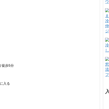
ウ
冷
仲
ジ
冷
し
窓
り徒歩5分
流
フ
に入る