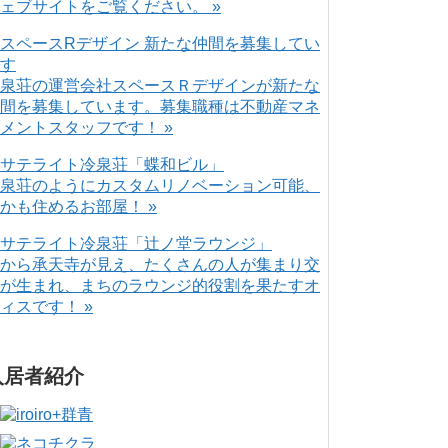
ェブサイトをご覧ください。 »
泉荘の運営会社スペースＲデザインが新たな
間を募集しています。募集職種は不動産マネ
メントスタッフです！ »
泉荘のようにカスタムリノベーション可能、
かも住めるお部屋！ »
から承天寺が見え、たくさんの人が集まり交
が生まれ、まちのラウンジ的役割を果たすオ
ィスです！ »
入居者紹介