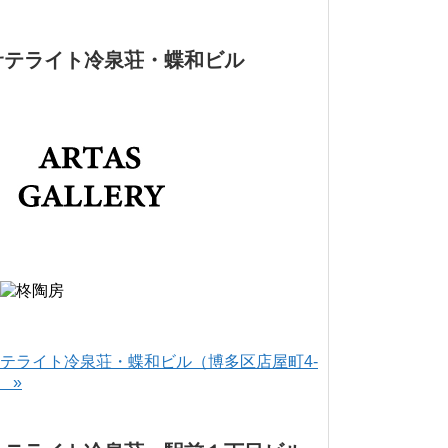
サテライト冷泉荘・蝶和ビル
テライト冷泉荘・蝶和ビル（博多区店屋町4-
） »