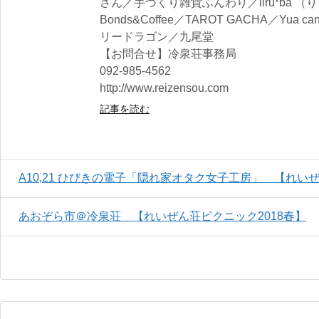
さん／手づくり雑貨ふんわり／liru*ba 
Bonds&Coffee／TAROT GACHA／Yua
リードラゴン／九尾堂
【お問合せ】冷泉荘事務局
092-985-4562
http://www.reizensou.com
記事を読む
A10,21 ひびきの電子「隠れ家オタク女子工房」 【れいぜ
あおぞら市＠冷泉荘 【れいぜん荘ピクニック2018春】