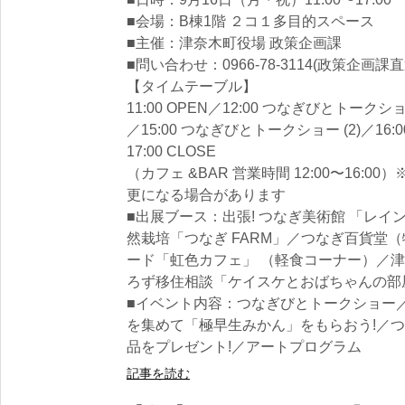
■会場：B棟1階 ２コ１多目的スペース
■主催：津奈木町役場 政策企画課
■問い合わせ：0966-78-3114(政策企画課直
【タイムテーブル】
11:00 OPEN／12:00 つなぎびとトークシ
／15:00 つなぎびとトークショー (2)／16
17:00 CLOSE
（カフェ &BAR 営業時間 12:00〜16
更になる場合があります
■出展ブース：出張! つなぎ美術館 「レイ
然栽培「つなぎ FARM」／つなぎ百貨堂
ード「虹色カフェ」 （軽食コーナー）／津
ろず移住相談「ケイスケとおばちゃんの部
■イベント内容：つなぎびとトークショー
を集めて「極早生みかん」をもらおう!／つ
品をプレゼント!／アートプログラム
記事を読む