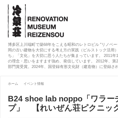
博多区上川端町で築68年をこえる昭和のレトロビル ”リノベー
岡の古い建物を大切にする考え方の実践（ビルストック活用）
ち」「文化」を大切に思う人たちが集まっています。 2011
の理念・思いをますます強め、発信しています。 2012年、第
部門賞受賞。2024年、国登録有形文化財（建造物）に登録さ
ホーム
イベント情報
B24 shoe lab noppo「
プ」 【れいぜん荘ピクニック