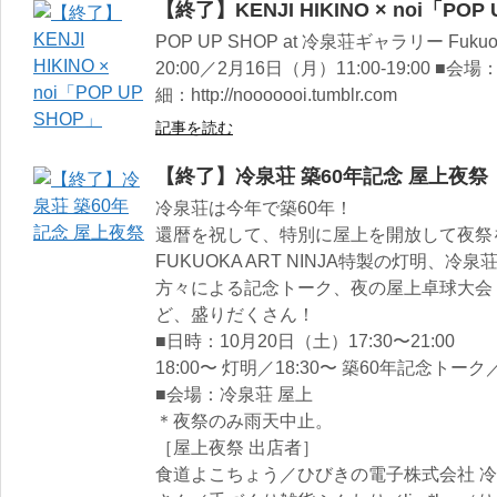
【終了】KENJI HIKINO × noi「POP
POP UP SHOP at 冷泉荘ギャラリー Fuku
20:00／2月16日（月）11:00-19:00 
細：http://nooooooi.tumblr.com
記事を読む
【終了】冷泉荘 築60年記念 屋上夜祭
冷泉荘は今年で築60年！
還暦を祝して、特別に屋上を開放して夜祭
FUKUOKA ART NINJA特製の灯明、
方々による記念トーク、夜の屋上卓球大会
ど、盛りだくさん！
■日時：10月20日（土）17:30〜21:00
18:00〜 灯明／18:30〜 築60年記念トー
■会場：冷泉荘 屋上
＊夜祭のみ雨天中止。
［屋上夜祭 出店者］
食道よこちょう／ひびきの電子株式会社 