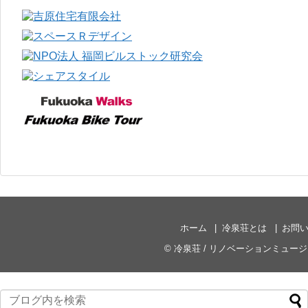
ホーム
冷泉荘とは
お問
©
冷泉荘 / リノベーションミュー