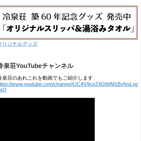
オリジナルグッズ
冷泉荘YouTubeチャンネル
冷泉荘のあれこれを動画でもご紹介します
ttps://www.youtube.com/channel/UC4V9co33GlWM1BvNvLsg
0sQ