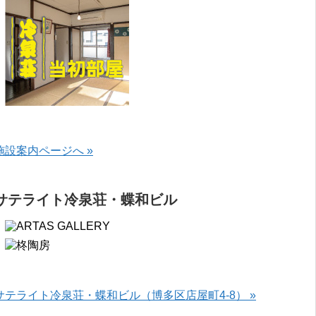
施設案内ページへ »
サテライト冷泉荘・蝶和ビル
サテライト冷泉荘・蝶和ビル（博多区店屋町4-8） »