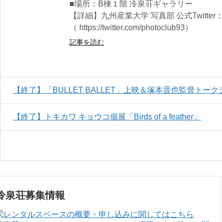
■場所：B棟１階 冷泉荘ギャラリー
【詳細】九州産業大学 写真部 公式Twitter：@p
（ https://twitter.com/photoclub93）
記事を読む
【終了】「BULLET BALLET」上映＆塚本晋也監督トークシ
【終了】トキカワ キョウコ個展「Birds of a feather」
冷泉荘募集情報