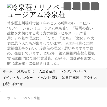
博多区上川端町で築68年をこえる昭和のレトロビル
”リノベーションミュージアム冷泉荘”。 「福岡の古い
建物を大切にする考え方の実践（ビルストック活
用）」を基本理念に、 「ひと」「まち」「文化」を大
切に思う人たちが集まっています。 2011年1月には耐
震補強工事を行い、冷泉荘の理念・思いをますます強
め、発信しています。 2012年、第25回福岡市都市景観
賞 活動部門にて部門賞受賞。2024年、国登録有形文化
財（建造物）に登録されました。
ホーム
冷泉荘とは
入居者紹介
レンタルスペース
イベントカレンダー
イベント情報
冷泉荘日記
アクセス
お問い合わせ
ホーム
イベント情報