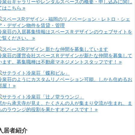
冷泉荘ギャラリーやレンタルスペースの概要・申し込みに関し
てはこちら »
冷泉荘の入居募集情報はスペースＲデザインのウェブサイトを
ご覧ください。 »
冷泉荘の運営会社スペースＲデザインが新たな仲間を募集して
います。募集職種は不動産マネジメントスタッフです！ »
冷泉荘のようにカスタムリノベーション可能、しかも住めるお
部屋！ »
窓から承天寺が見え、たくさんの人が集まり交流が生まれ、ま
ちのラウンジ的役割を果たすオフィスです！ »
入居者紹介