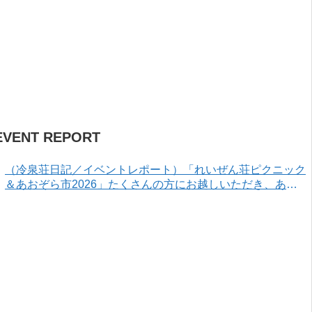
EVENT REPORT
（冷泉荘日記／イベントレポート）「れいぜん荘ピクニック
＆あおぞら市2026」たくさんの方にお越しいただき、あり
がとうございました！