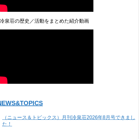
↓冷泉荘の歴史／活動をまとめた紹介動画
NEWS&TOPICS
（ニュース＆トピックス）月刊冷泉荘2026年8月号できまし
た！