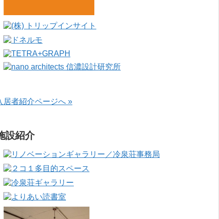
入居者紹介ページへ »
施設紹介