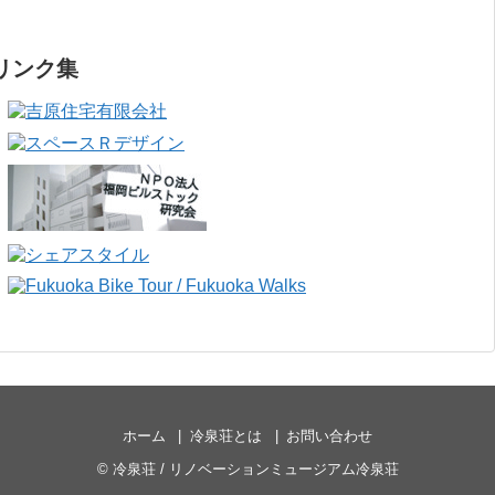
リンク集
ホーム
冷泉荘とは
お問い合わせ
©
冷泉荘 / リノベーションミュージアム冷泉荘