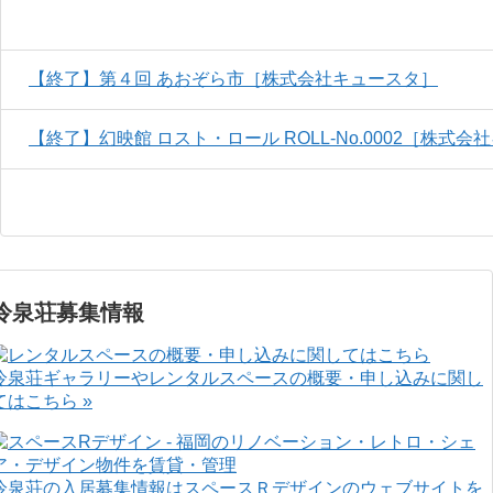
【終了】第４回 あおぞら市［株式会社キュースタ］
【終了】幻映館 ロスト・ロール ROLL-No.0002［株式
冷泉荘募集情報
冷泉荘ギャラリーやレンタルスペースの概要・申し込みに関し
てはこちら »
冷泉荘の入居募集情報はスペースＲデザインのウェブサイトを