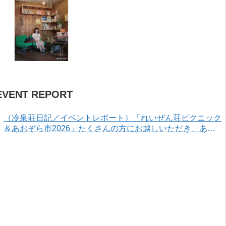
EVENT REPORT
（冷泉荘日記／イベントレポート）「れいぜん荘ピクニック
＆あおぞら市2026」たくさんの方にお越しいただき、あり
がとうございました！