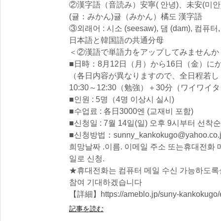
②漢字語（音読み）安寧( 안녕)、未安(미안
(귤：みかん)귤（みかん）橘도 漢字語
③외래어 : 시소 (seesaw), 댐 (dam), 컴퓨
日本語と韓国語の共通分母
＜②漢語で単語力をアップしてみませんか
■日時：8月12日（月）から16日（金）
（各日内容が異なりますので、全日程若し
10:30～12:30（勉強）＋30分（ワイワイ
■인원 : 5명（4명 이상시 실시)
■수업료 : 各日3000엔 (교재비 포함)
■신청일 : 7월 14일(일) 오후 9시부터 선착순
■신청방법：sunny_kankokugo@yahoo.co.
희망날짜 .이름. 이메일 주소 또는휴대전화
일로 신청.
★휴대전화는 컴퓨터 메일 수신 가능하도록
참여 기대하겠습니다
【詳細】https://ameblo.jp/suny-kankokugo/e
記事を読む