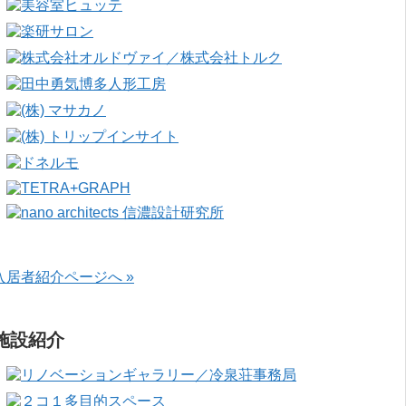
入居者紹介ページへ »
施設紹介