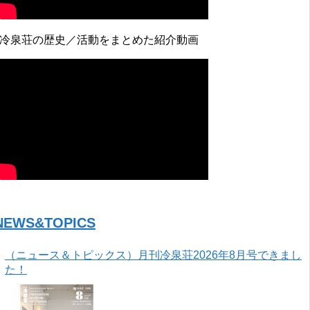
↓冷泉荘の歴史／活動をまとめた紹介動画
NEWS&TOPICS
（ニュース＆トピックス）月刊冷泉荘2026年8月号できまし
た！