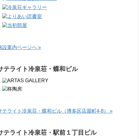
施設案内ページへ »
サテライト冷泉荘・蝶和ビル
サテライト冷泉荘・蝶和ビル（博多区店屋町4-8） »
サテライト冷泉荘・駅前１丁目ビル