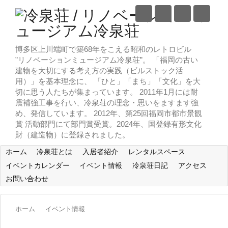
博多区上川端町で築68年をこえる昭和のレトロビル
”リノベーションミュージアム冷泉荘”。 「福岡の古い
建物を大切にする考え方の実践（ビルストック活
用）」を基本理念に、 「ひと」「まち」「文化」を大
切に思う人たちが集まっています。 2011年1月には耐
震補強工事を行い、冷泉荘の理念・思いをますます強
め、発信しています。 2012年、第25回福岡市都市景観
賞 活動部門にて部門賞受賞。2024年、国登録有形文化
財（建造物）に登録されました。
ホーム
冷泉荘とは
入居者紹介
レンタルスペース
イベントカレンダー
イベント情報
冷泉荘日記
アクセス
お問い合わせ
ホーム
イベント情報