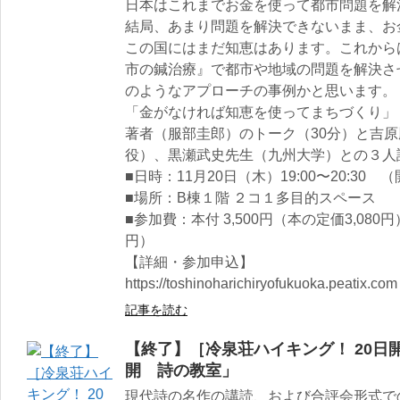
日本はこれまでお金を使って都市問題を解
結局、あまり問題を解決できないまま、お
この国にはまだ知恵はあります。これから
市の鍼治療』で都市や地域の問題を解決さ
のようなアプローチの事例かと思います。
「金がなければ知恵を使ってまちづくり」
著者（服部圭郎）のトーク（30分）と吉
役）、黒瀬武史先生（九州大学）との３人
■日時：11月20日（木）19:00〜20:30 （
■場所：B棟１階 ２コ１多目的スペース
■参加費：本付 3,500円（本の定価3,080円
円）
【詳細・参加申込】
https://toshinoharichiryofukuoka.peatix.com
記事を読む
【終了】［冷泉荘ハイキング！ 20日
開 詩の教室」
現代詩の名作の講読、および合評会形式で