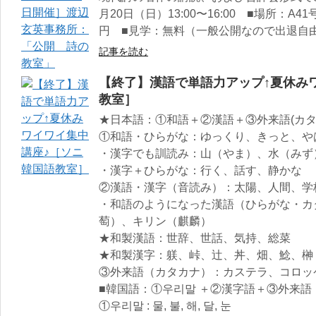
月20日（日）13:00〜16:00 ■場所：A4
円 ■見学：無料（一般公開なので出退自
記事を読む
【終了】漢語で単語力アップ↑夏休み
教室］
★日本語：①和語＋②漢語＋③外来語(カ
①和語・ひらがな：ゆっくり、きっと、や
・漢字でも訓読み：山（やま）、水（みず
・漢字＋ひらがな：行く、話す、静かな
②漢語・漢字（音読み）：太陽、人間、学
・和語のようになった漢語（ひらがな・カ
萄）、キリン（麒麟）
★和製漢語：世辞、世話、気持、総菜
★和製漢字：躾、峠、辻、丼、畑、鯰、榊
③外来語（カタカナ）：カステラ、コロッ
■韓国語：①우리말 ＋②漢字語＋③外来語
①우리말 : 물, 불, 해, 달, 눈