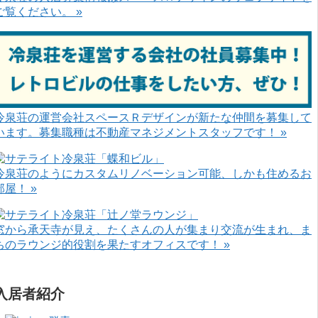
ご覧ください。 »
冷泉荘の運営会社スペースＲデザインが新たな仲間を募集して
います。募集職種は不動産マネジメントスタッフです！ »
冷泉荘のようにカスタムリノベーション可能、しかも住めるお
部屋！ »
窓から承天寺が見え、たくさんの人が集まり交流が生まれ、ま
ちのラウンジ的役割を果たすオフィスです！ »
入居者紹介