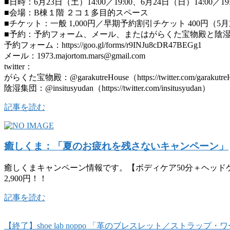
■日時：6月23日（土）14:00／19:00、6月24日（日）14:00／
■会場：B棟１階 ２コ１多目的スペース
■チケット：一般 1,000円／早期予約割引チケット 400円（
■予約：予約フォーム、メール、またはがらくた宝物殿と陰湿集団
予約フォーム：https://goo.gl/forms/r9INJu8cDR47BEGg1
メール：1973.majortom.mars@gmail.com
twitter：
がらくた宝物殿：@garakutreHouse（https://twitter.com/garakutr
陰湿集団：@insitusyudan（https://twitter.com/insitusyudan）
記事を読む
癒しくま：「夏のお疲れを残さないキャンペーン」
癒しくまキャンペーン情報です。【ボディケア50分＋ヘッドケア
2,900円！！
記事を読む
【終了】shoe lab noppo 「革のブレスレット／ストラ