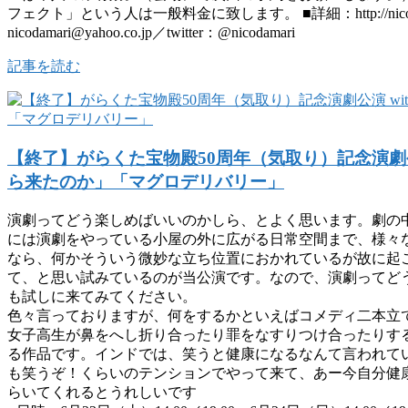
フェクト」という人は一般料金に致します。 ■詳細：http://nicoda
nicodamari@yahoo.co.jp／twitter：@nicodamari
記事を読む
【終了】がらくた宝物殿50周年（気取り）記念演劇公演
ら来たのか」「マグロデリバリー」
演劇ってどう楽しめばいいのかしら、とよく思います。劇の
には演劇をやっている小屋の外に広がる日常空間まで、様々
なら、何かそういう微妙な立ち位置におかれているが故に起
て、と思い試みているのが当公演です。なので、演劇ってど
も試しに来てみてください。
色々言っておりますが、何をするかといえばコメディ二本立
女子高生が鼻をへし折り合ったり罪をなすりつけ合ったりす
る作品です。インドでは、笑うと健康になるなんて言われて
も笑うぞ！くらいのテンションでやって来て、あー今自分健
らいてくれるとうれしいです