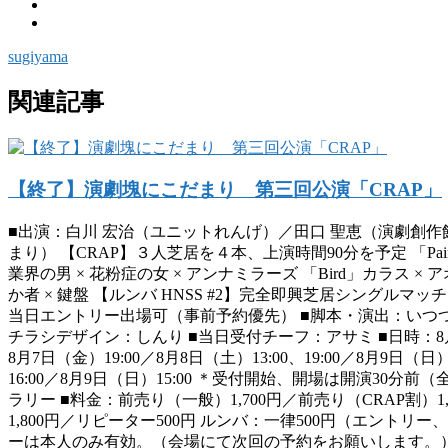
sugiyama
関連記事
【終了】演劇塊にこだまり 第三回公演「CRAP」
■出演：白川 宏治（ユニットれんげ）／田口 聖恵（演劇創作
まり） 【CRAP】３人芝居を４本、上演時間90分を予定 「Pain
業界の男 × 花粉症の女 × アンナミラーズ 「Bird」カラス × ア
か者 × 鍵盤 【ルンバ HNSS #2】完全即興芝居シングルマ
当日エントリー出場可（事前予約優先） ■脚本・演出：いつつご
チラシデザイン：しんり ■当日受付チーフ：アサミ ■日時：8
8月7日（金）19:00／8月8日（土）13:00、19:00／8月9日（日
16:00／8月9日（日）15:00 ＊受付開始、開場は開演30分
ラリー ■料金：前売り（一般）1,700円／前売り（CRAP割）1,
1,800円／リピーター500円 ルンバ：一律500円（エントリ
ーは本人のみ有効。（会場にて次回の予約をお願いします。）