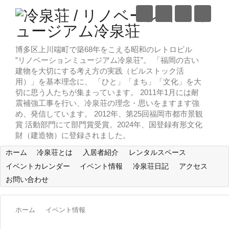
博多区上川端町で築68年をこえる昭和のレトロビル
”リノベーションミュージアム冷泉荘”。 「福岡の古い
建物を大切にする考え方の実践（ビルストック活
用）」を基本理念に、 「ひと」「まち」「文化」を大
切に思う人たちが集まっています。 2011年1月には耐
震補強工事を行い、冷泉荘の理念・思いをますます強
め、発信しています。 2012年、第25回福岡市都市景観
賞 活動部門にて部門賞受賞。2024年、国登録有形文化
財（建造物）に登録されました。
ホーム
冷泉荘とは
入居者紹介
レンタルスペース
イベントカレンダー
イベント情報
冷泉荘日記
アクセス
お問い合わせ
ホーム
イベント情報