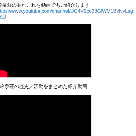
冷泉荘のあれこれを動画でもご紹介します
ttps://www.youtube.com/channel/UC4V9co33GlWM1BvNvLsg
0sQ
↓冷泉荘の歴史／活動をまとめた紹介動画