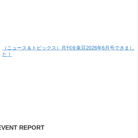
（ニュース＆トピックス）月刊冷泉荘2026年6月号できまし
た！
EVENT REPORT