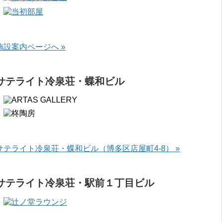
施設案内ページへ »
サテライト冷泉荘・蝶和ビル
サテライト冷泉荘・蝶和ビル（博多区店屋町4-8） »
サテライト冷泉荘・駅前１丁目ビル