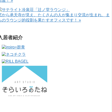
部屋！ »
窓から承天寺が見え、たくさんの人が集まり交流が生まれ、ま
ちのラウンジ的役割を果たすオフィスです！ »
入居者紹介