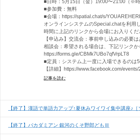
■日時：5月15日（金）19:00〜21:00
■参加費：無料
■会場：https://spatial.chat/s/YOUAREHER
オンラインシステムのSpecial.chat
時間に上記のリンクから会場にお入りくだ
【申込み】交流会：事前申し込みの必要は
相談会：希望される場合は、下記リンクか
https://forms.gle/CBMk7UBo7qfVrpLT8
■定員：システム上一度に入場できるのは
【詳細】https://www.facebook.com/events/
記事を読む
【終了】漢語で単語力アップ↑夏休みワイワイ集中講座♪［
【終了】バカダミアン 銀河のくそ野郎どもⅢ