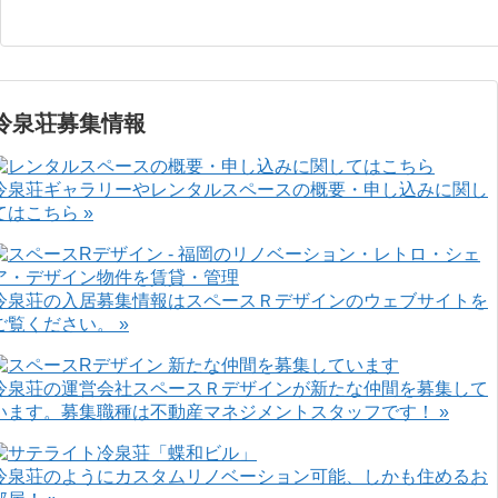
冷泉荘募集情報
冷泉荘ギャラリーやレンタルスペースの概要・申し込みに関し
てはこちら »
冷泉荘の入居募集情報はスペースＲデザインのウェブサイトを
ご覧ください。 »
冷泉荘の運営会社スペースＲデザインが新たな仲間を募集して
います。募集職種は不動産マネジメントスタッフです！ »
冷泉荘のようにカスタムリノベーション可能、しかも住めるお