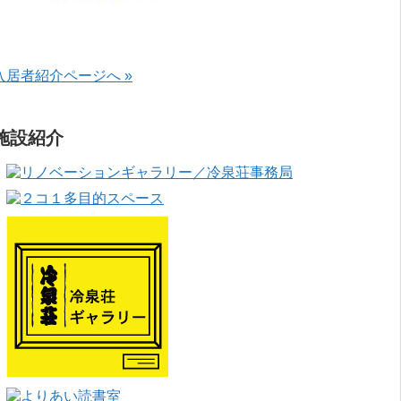
入居者紹介ページへ »
施設紹介