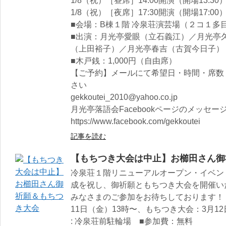
1/8（祝）［昼席］14:00開演（開場13:30
1/8（祝）［夜席］17:30開演（開場17:00
■会場：B棟１階 冷泉荘演芸場（２コ１多
■出演：月光亭愛眼（立石義江）／月光亭
（上田裕子）／月光亭春吉（古賀今日子）
■木戸銭：1,000円（自由席）
【ご予約】メールにて希望日・時間・席数
さい
gekkoutei_2010@yahoo.co.jp
月光亭落語会Facebookページのメッセ
https://www.facebook.com/gekkoutei
記事を読む
【もちつき大会は中止】お櫛田さん御
冷泉荘１階リニューアルオープン・イベン
成を祝し、御祈願ともちつき大会を開催い
みなさまのご参加をお待ちしております！ 
11日（金）13時〜、もちつき大会：3月12
: 冷泉荘前駐輪場 ■参加費：無料