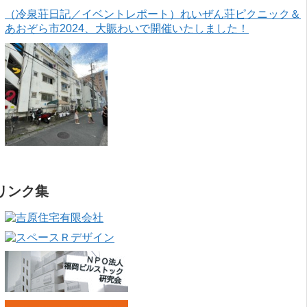
（冷泉荘日記／イベントレポート）れいぜん荘ピクニック＆
あおぞら市2024、大賑わいで開催いたしました！
リンク集