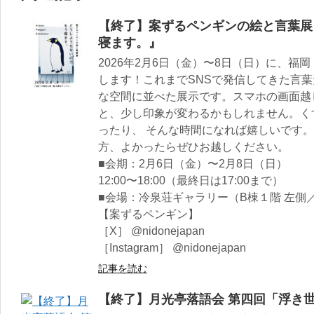
【終了】案ずるペンギンの絵と言葉展
寝ます。』
2026年2月6日（金）〜8日（日）に、
します！これまでSNSで発信してきた言
な空間に並べた展示です。スマホの画面越
と、少し印象が変わるかもしれません。く
ったり、 そんな時間になれば嬉しいです
方、よかったらぜひお越しください。
■会期：2月6日（金）〜2月8日（日）
12:00〜18:00（最終日は17:00まで）
■会場：冷泉荘ギャラリー（B棟１階 左側／
【案ずるペンギン】
［X］ @nidonejapan
［Instagram］ @nidonejapan
記事を読む
【終了】月光亭落語会 第四回「浮き