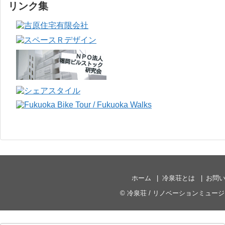
リンク集
ホーム
冷泉荘とは
お問
©
冷泉荘 / リノベーションミュー