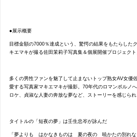
●展示概要
目標金額の7000％達成という、驚愕の結果をもたらした
キエマキが撮る佐田茉莉子写真集＆個展開催プロジェクト
多くの男性ファンを魅了して止まないトップ熟女AV女優
愛する写真家マキエマキが撮影。70年代のロマンポルノ
ロケ、貞淑な人妻の奔放な夢など、ストーリーを感じられ
タイトルの「短夜の夢」は壬生忠岑が詠んだ
「夢よりも はかなきものは 夏の夜の 暁かたの別れな