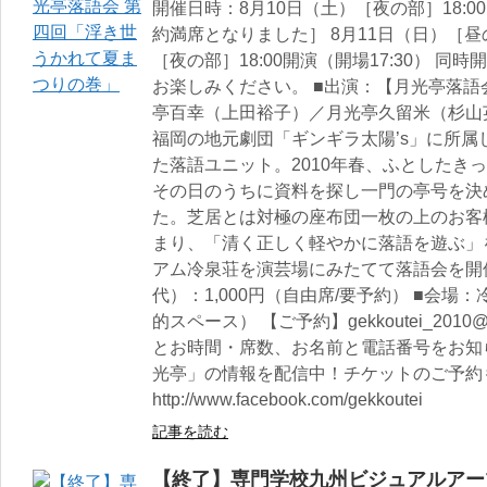
開催日時：8月10日（土）［夜の部］18:00
約満席となりました］ 8月11日（日）［昼の部
［夜の部］18:00開演（開場17:30） 同
お楽しみください。 ■出演：【月光亭落
亭百幸（上田裕子）／月光亭久留米（杉山
福岡の地元劇団「ギンギラ太陽’s」に所
た落語ユニット。2010年春、ふとしたき
その日のうちに資料を探し一門の亭号を決
た。芝居とは対極の座布団一枚の上のお客
まり、「清く正しく軽やかに落語を遊ぶ」
アム冷泉荘を演芸場にみたてて落語会を開
代）：1,000円（自由席/要予約） ■会場
的スペース） 【ご予約】gekkoutei_2010
とお時間・席数、お名前と電話番号をお知らせ
光亭」の情報を配信中！チケットのご予約
http://www.facebook.com/gekkoutei
記事を読む
【終了】専門学校九州ビジュアルアーツ